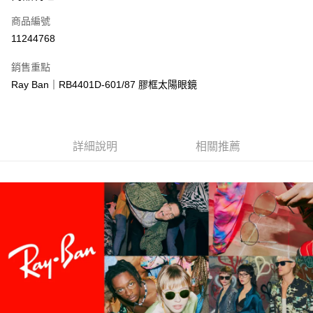
合作金庫商業銀行
第一商業銀行
LINE Pay
商品編號
華南商業銀行
彰化商業銀行
11244768
Apple Pay
上海商業儲蓄銀行
台北富邦商業銀行
國泰世華商業銀行
兆豐國際商業銀行
銷售重點
街口支付
臺灣中小企業銀行
台中商業銀行
Ray Ban｜RB4401D-601/87 膠框太陽眼鏡
匯豐（台灣）商業銀行
華泰商業銀行
悠遊付
聯邦商業銀行
遠東國際商業銀行
元大商業銀行
永豐商業銀行
Google Pay
玉山商業銀行
星展（台灣）商業銀行
詳細說明
相關推薦
台新國際商業銀行
中國信託商業銀行
全盈+PAY
台灣樂天信用卡公司
大哥付你分期
相關說明
【大哥付你分期使用說明】
AFTEE先享後付
1.本服務由台灣大哥大提供，台灣大哥大用戶可立即使用無須另外申請。
2.付款方式選擇「大哥付你分期」，訂單成立後會自動跳轉到大哥付的交易
相關說明
流程，驗證手機門號後，選擇欲分期的期數、繳款截止日，確認付款後即完
【關於「AFTEE先享後付」】
成交易。
ATM付款
AFTEE先享後付是「在收到商品之後才付款」的支付方式。 讓您購物簡單
3.實際核准額度、可分期數及費用金額請依後續交易確認頁面所載為準。
便利好安心！
4.訂單成立30分鐘內，如未前往確認交易或遇審核未通過，訂單將自動取
１．簡單：不需註冊會員、不需綁卡、不需儲值。
運送方式
消。如遇「轉專審核」未通過狀況，表示未達大哥付你分期系統評分，恕無
２．便利：只要手機號碼，簡訊認證，即可結帳。
法說明評估內容。