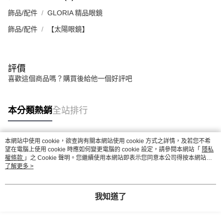
飾品/配件
GLORIA 精品眼鏡
飾品/配件
【太陽眼鏡】
評價
喜歡這個商品嗎？購買後給他一個好評吧
本分類熱銷
全站排行
本網站中使用 cookie，欲查詢有關本網站使用 cookie 方式之詳情，及若您不希
熱門標籤
望在電腦上使用 cookie 時應如何變更電腦的 cookie 設定，請參閱本網站「
隱私
權條款
」之 Cookie 聲明。您繼續使用本網站即表示您同意本公司得按本網站使
用條款之 Cookie 聲明使用 cookie。
了解更多 >
我知道了