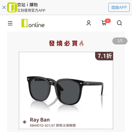
京站ｉ購物
開啟APP
立刻使用官方APP
0
1
/
5