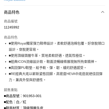
信用卡分期付款
6 期 0 利率 每期
NT$609
21家銀行
商品特色
合作金庫商業銀行
第一商業銀行
LINE Pay
商品編號
華南商業銀行
彰化商業銀行
11245992
Apple Pay
上海商業儲蓄銀行
台北富邦商業銀行
國泰世華商業銀行
兆豐國際商業銀行
商品特色
街口支付
臺灣中小企業銀行
台中商業銀行
■使用Royal獨家彈力鞋帶設計，柔軟舒適泡棉包覆，好穿脫領口
匯豐（台灣）商業銀行
華泰商業銀行
悠遊付
設計，穿脫更容易。
聯邦商業銀行
遠東國際商業銀行
元大商業銀行
永豐商業銀行
■使用頂級頭層牛革，質地柔軟舒適，透氣性極佳。
Google Pay
玉山商業銀行
星展（台灣）商業銀行
■經典ICON流線設計款，鞋面流暢線條展現無所拘束精神。
台新國際商業銀行
中國信託商業銀行
全盈+PAY
■高回彈PU鞋墊，給予軟、彈、韌、緩的舒適感受。
台灣樂天信用卡公司
■RE經典大底以嶄新姿態回歸，高密度HEVA中底造就絕佳回彈
大哥付你分期
力，兼具外型與舒適性。
相關說明
【大哥付你分期使用說明】
AFTEE先享後付
銷售重點
1.本服務由台灣大哥大提供，台灣大哥大用戶可立即使用無須另外申請。
2.付款方式選擇「大哥付你分期」，訂單成立後會自動跳轉到大哥付的交易
相關說明
■商品型號：901953-001
流程，驗證手機門號後，選擇欲分期的期數、繳款截止日，確認付款後即完
【關於「AFTEE先享後付」】
■配色：白／紅
成交易。
ATM付款
AFTEE先享後付是「在收到商品之後才付款」的支付方式。 讓您購物簡單
■鞋面材質：頂級頭層牛皮
3.實際核准額度、可分期數及費用金額請依後續交易確認頁面所載為準。