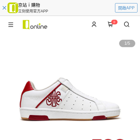
京站ｉ購物
開啟APP
立刻使用官方APP
0
1
/
5