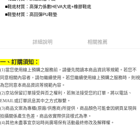
便利好安心！
4.訂單成立30分鐘內，如未前往確認交易或遇審核未通過，訂單將自動取
■鞋底材質：高彈力係數HEVA大底+橡膠鞋底
１．簡單：不需註冊會員、不需綁卡、不需儲值。
運送方式
消。如遇「轉專審核」未通過狀況，表示未達大哥付你分期系統評分，恕無
２．便利：只要手機號碼，簡訊認證，即可結帳。
■鞋墊材質：高回彈PU鞋墊
法說明評估內容。
３．安心：先確認商品／服務後，再付款。
付款後全家取貨
【繳款方式說明】
1.分期款項不併入電信帳單，「大哥付你分期」於每月結算日後寄送繳費提
每筆NT$70，滿NT$899(含以上)免運費
【「AFTEE先享後付」結帳流程】
醒簡訊。
１．於結帳方式選擇「AFTEE先享後付」後，將跳轉至「AFTEE先享後付」
2.透過簡訊連結打開帳單後，可選擇「超商條碼／台灣大直營門市／銀行轉
付款後7-11取貨
結帳頁面，進行簡訊認證並確認金額後，即可完成結帳。
詳細說明
相關推薦
帳／街口支付／iPASS MONEY」等通路繳費。
２．訂單成立數日內，您將收到繳費通知簡訊。
每筆NT$70，滿NT$899(含以上)免運費
３．收到繳費通知簡訊後14天內，點擊此簡訊中的連結，可透過四大超商／
【注意事項】
ATM／網路銀行／等多元方式進行付款，方視為交易完成。
宅配
1.本服務係由「台灣大哥大股份有限公司」（以下簡稱本公司）所提供，讓
一、訂購須知：
※ 請注意：結帳手續完成當下不需立刻繳費，但若您需要取消訂單，請聯絡
用戶於交易時，得透過本服務購買商品或服務，並由商店將買賣／分期付款
每筆NT$100，滿NT$1,000(含以上)免運費
購買商品的店家。未經商家同意取消之訂單仍視為有效，需透過AFTEE先享
(1)當您使用線上預購之服務前，請優先閱讀本商品資訊等規範。若您不
買賣價金債權讓與本公司後，依約使用本公司帳單繳交帳款。
後付繳納相關費用。
2.基於同意付款使用「大哥付你分期」之契約關係目的，商店將以您的個人
同意相關內容者，請勿繼續使用。若您繼續使用線上預購之服務時，則視
京站台北店客服中心(1F星巴克旁) 即日起不提供京站紙袋，取件時
※ 交易是否成功請以「AFTEE先享後付 」之結帳頁面顯示為準，若有關於
資料（包含姓名、電話或地址）提供予台灣大哥大進項蒐集、處理及利用，
為您同意本商品資訊等規範內容。
是否繳費成功／繳費後需取消欲退款等相關疑問，請聯繫「AFTEE先享後付
請自備購物袋，若需購買紙袋可現場詢問
由本公司與您本人進行分期帳單所需資料之確認、核對及更正。
客戶支援中心」
https://netprotections.freshdesk.com/support/home
(2)京站保留訂單接受與否之權利，若無法接受您的訂單，將以電話、
3.完整用戶服務條款，請詳閱以下連結：
https://oppay.tw/userRule
免運費
EMAIL或訂單訊息其中之方式聯繫。
【注意事項】
１．透過由恩沛科技股份有限公司提供之「AFTEE先享後付」服務完成之交
(3)商品文案為專櫃(原廠/供應商)所提供，商品顏色可能會因網頁呈現與
易，需依本服務之必要範圍內提供個人資料，並將交易相關給付款項請求債
拍攝關係產生色差，商品依實際供貨樣式為準。 
權轉讓予恩沛科技股份有限公司。
(4)
其他未盡事宜
京站時尚廣場保有活動最終修改及解釋權。
２．關於個人資料處理事宜，請瀏覽以下網址：
https://aftee.tw/terms/#terms3
３．未成年的使用者請事先徵得法定代理人或監護人之同意方可使用