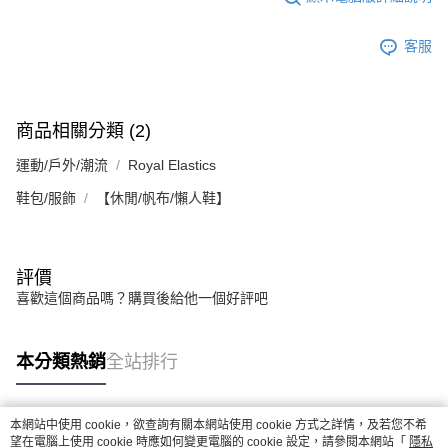
客服
商品相關分類 (2)
運動/戶外/潮流
Royal Elastics
鞋包/服飾
【休閒/帆布/懶人鞋】
評價
喜歡這個商品嗎？購買後給他一個好評吧
本分類熱銷
全站排行
本網站中使用 cookie，欲查詢有關本網站使用 cookie 方式之詳情，及若您不希
熱門標籤
望在電腦上使用 cookie 時應如何變更電腦的 cookie 設定，請參閱本網站「
隱私