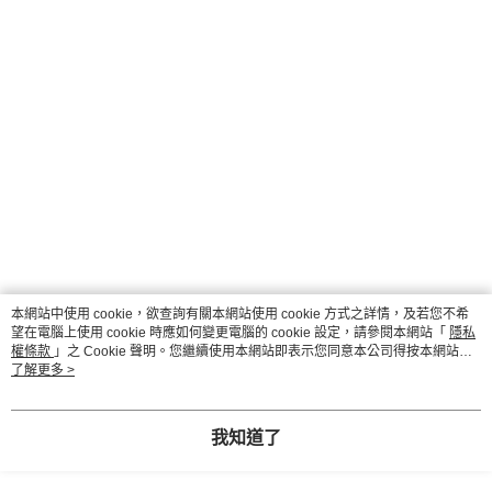
本網站中使用 cookie，欲查詢有關本網站使用 cookie 方式之詳情，及若您不希
望在電腦上使用 cookie 時應如何變更電腦的 cookie 設定，請參閱本網站「
隱私
權條款
」之 Cookie 聲明。您繼續使用本網站即表示您同意本公司得按本網站使
用條款之 Cookie 聲明使用 cookie。
了解更多 >
我知道了