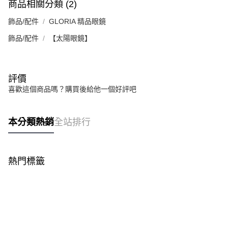
３．安心：先確認商品／服務後，再付款。
商品相關分類 (2)
付款後全家取貨
【繳款方式說明】
1.分期款項不併入電信帳單，「大哥付你分期」於每月結算日後寄送繳費提
每筆NT$70，滿NT$899(含以上)免運費
【「AFTEE先享後付」結帳流程】
飾品/配件
GLORIA 精品眼鏡
醒簡訊。
１．於結帳方式選擇「AFTEE先享後付」後，將跳轉至「AFTEE先享後付」
2.透過簡訊連結打開帳單後，可選擇「超商條碼／台灣大直營門市／銀行轉
付款後7-11取貨
結帳頁面，進行簡訊認證並確認金額後，即可完成結帳。
飾品/配件
【太陽眼鏡】
帳／街口支付／iPASS MONEY」等通路繳費。
２．訂單成立數日內，您將收到繳費通知簡訊。
每筆NT$70，滿NT$899(含以上)免運費
３．收到繳費通知簡訊後14天內，點擊此簡訊中的連結，可透過四大超商／
【注意事項】
ATM／網路銀行／等多元方式進行付款，方視為交易完成。
宅配
1.本服務係由「台灣大哥大股份有限公司」（以下簡稱本公司）所提供，讓
※ 請注意：結帳手續完成當下不需立刻繳費，但若您需要取消訂單，請聯絡
評價
用戶於交易時，得透過本服務購買商品或服務，並由商店將買賣／分期付款
每筆NT$100，滿NT$1,000(含以上)免運費
購買商品的店家。未經商家同意取消之訂單仍視為有效，需透過AFTEE先享
買賣價金債權讓與本公司後，依約使用本公司帳單繳交帳款。
喜歡這個商品嗎？購買後給他一個好評吧
後付繳納相關費用。
2.基於同意付款使用「大哥付你分期」之契約關係目的，商店將以您的個人
京站台北店客服中心(1F星巴克旁) 即日起不提供京站紙袋，取件時
※ 交易是否成功請以「AFTEE先享後付 」之結帳頁面顯示為準，若有關於
資料（包含姓名、電話或地址）提供予台灣大哥大進項蒐集、處理及利用，
是否繳費成功／繳費後需取消欲退款等相關疑問，請聯繫「AFTEE先享後付
請自備購物袋，若需購買紙袋可現場詢問
由本公司與您本人進行分期帳單所需資料之確認、核對及更正。
客戶支援中心」
https://netprotections.freshdesk.com/support/home
本分類熱銷
全站排行
3.完整用戶服務條款，請詳閱以下連結：
https://oppay.tw/userRule
免運費
【注意事項】
１．透過由恩沛科技股份有限公司提供之「AFTEE先享後付」服務完成之交
易，需依本服務之必要範圍內提供個人資料，並將交易相關給付款項請求債
熱門標籤
權轉讓予恩沛科技股份有限公司。
２．關於個人資料處理事宜，請瀏覽以下網址：
https://aftee.tw/terms/#terms3
３．未成年的使用者請事先徵得法定代理人或監護人之同意方可使用
「AFTEE先享後付」，若未經同意申辦者引起之損失，本公司不負相關責
任。
４．使用「AFTEE先享後付」時，將依據個別帳號之用戶狀況，依本公司即