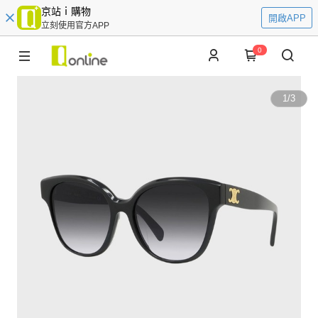
京站ｉ購物
開啟APP
立刻使用官方APP
0
1
/
3