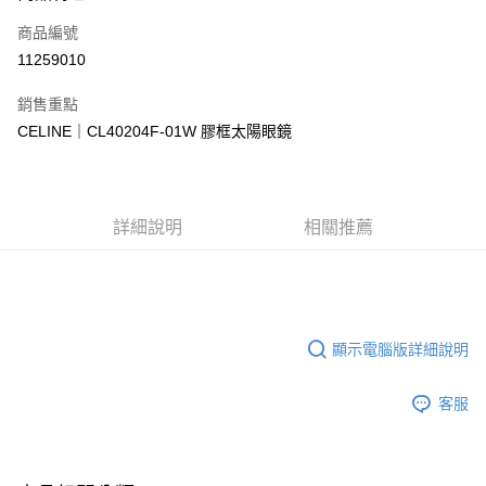
合作金庫商業銀行
第一商業銀行
LINE Pay
商品編號
華南商業銀行
彰化商業銀行
11259010
Apple Pay
上海商業儲蓄銀行
台北富邦商業銀行
國泰世華商業銀行
兆豐國際商業銀行
銷售重點
街口支付
臺灣中小企業銀行
台中商業銀行
CELINE｜CL40204F-01W 膠框太陽眼鏡
匯豐（台灣）商業銀行
華泰商業銀行
悠遊付
聯邦商業銀行
遠東國際商業銀行
元大商業銀行
永豐商業銀行
Google Pay
玉山商業銀行
星展（台灣）商業銀行
詳細說明
相關推薦
台新國際商業銀行
中國信託商業銀行
全盈+PAY
台灣樂天信用卡公司
大哥付你分期
相關說明
【大哥付你分期使用說明】
AFTEE先享後付
1.本服務由台灣大哥大提供，台灣大哥大用戶可立即使用無須另外申請。
顯示電腦版詳細說明
2.付款方式選擇「大哥付你分期」，訂單成立後會自動跳轉到大哥付的交易
相關說明
流程，驗證手機門號後，選擇欲分期的期數、繳款截止日，確認付款後即完
【關於「AFTEE先享後付」】
成交易。
客服
ATM付款
AFTEE先享後付是「在收到商品之後才付款」的支付方式。 讓您購物簡單
3.實際核准額度、可分期數及費用金額請依後續交易確認頁面所載為準。
便利好安心！
4.訂單成立30分鐘內，如未前往確認交易或遇審核未通過，訂單將自動取
１．簡單：不需註冊會員、不需綁卡、不需儲值。
運送方式
消。如遇「轉專審核」未通過狀況，表示未達大哥付你分期系統評分，恕無
２．便利：只要手機號碼，簡訊認證，即可結帳。
法說明評估內容。