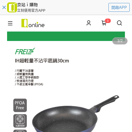
京站ｉ購物
開啟APP
立刻使用官方APP
0
1
/
2