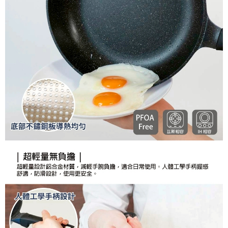
京站台北店客服中心(1F星巴克旁) 即日起不提供京站紙袋，取件時
結帳頁面，進行簡訊認證並確認金額後，即可完成結帳。
帳／街口支付／iPASS MONEY」等通路繳費。
２．訂單成立數日內，您將收到繳費通知簡訊。
請自備購物袋，若需購買紙袋可現場詢問
３．收到繳費通知簡訊後14天內，點擊此簡訊中的連結，可透過四大超商／
【注意事項】
免運費
ATM／網路銀行／等多元方式進行付款，方視為交易完成。
1.本服務係由「台灣大哥大股份有限公司」（以下簡稱本公司）所提供，讓
※ 請注意：結帳手續完成當下不需立刻繳費，但若您需要取消訂單，請聯絡
用戶於交易時，得透過本服務購買商品或服務，並由商店將買賣／分期付款
購買商品的店家。未經商家同意取消之訂單仍視為有效，需透過AFTEE先享
買賣價金債權讓與本公司後，依約使用本公司帳單繳交帳款。
後付繳納相關費用。
2.基於同意付款使用「大哥付你分期」之契約關係目的，商店將以您的個人
※ 交易是否成功請以「AFTEE先享後付 」之結帳頁面顯示為準，若有關於
資料（包含姓名、電話或地址）提供予台灣大哥大進項蒐集、處理及利用，
是否繳費成功／繳費後需取消欲退款等相關疑問，請聯繫「AFTEE先享後付
由本公司與您本人進行分期帳單所需資料之確認、核對及更正。
客戶支援中心」
https://netprotections.freshdesk.com/support/home
3.完整用戶服務條款，請詳閱以下連結：
https://oppay.tw/userRule
【注意事項】
１．透過由恩沛科技股份有限公司提供之「AFTEE先享後付」服務完成之交
易，需依本服務之必要範圍內提供個人資料，並將交易相關給付款項請求債
權轉讓予恩沛科技股份有限公司。
２．關於個人資料處理事宜，請瀏覽以下網址：
https://aftee.tw/terms/#terms3
３．未成年的使用者請事先徵得法定代理人或監護人之同意方可使用
「AFTEE先享後付」，若未經同意申辦者引起之損失，本公司不負相關責
任。
４．使用「AFTEE先享後付」時，將依據個別帳號之用戶狀況，依本公司即
時審查核予不同之上限額度；若仍有額度不足之情形，本公司將視審查結果
請求用戶進行身份認證。
５．嚴禁一人註冊多個帳號或使用他人資訊註冊。若發現惡意使用之情形，
恩沛科技股份有限公司將有權停止該用戶之使用額度並採取法律行動。