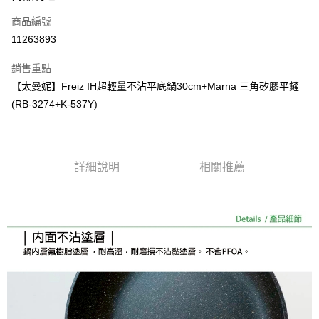
商品編號
街口支付
11263893
悠遊付
銷售重點
Google Pay
【太曼妮】Freiz IH超輕量不沾平底鍋30cm+Marna 三角矽膠平鏟
全盈+PAY
(RB-3274+K-537Y)
大哥付你分期
相關說明
【大哥付你分期使用說明】
詳細說明
相關推薦
AFTEE先享後付
1.本服務由台灣大哥大提供，台灣大哥大用戶可立即使用無須另外申請。
2.付款方式選擇「大哥付你分期」，訂單成立後會自動跳轉到大哥付的交易
相關說明
流程，驗證手機門號後，選擇欲分期的期數、繳款截止日，確認付款後即完
【關於「AFTEE先享後付」】
成交易。
ATM付款
AFTEE先享後付是「在收到商品之後才付款」的支付方式。 讓您購物簡單
3.實際核准額度、可分期數及費用金額請依後續交易確認頁面所載為準。
便利好安心！
4.訂單成立30分鐘內，如未前往確認交易或遇審核未通過，訂單將自動取
１．簡單：不需註冊會員、不需綁卡、不需儲值。
運送方式
消。如遇「轉專審核」未通過狀況，表示未達大哥付你分期系統評分，恕無
２．便利：只要手機號碼，簡訊認證，即可結帳。
法說明評估內容。
３．安心：先確認商品／服務後，再付款。
宅配
【繳款方式說明】
1.分期款項不併入電信帳單，「大哥付你分期」於每月結算日後寄送繳費提
每筆NT$100，滿NT$1,000(含以上)免運費
【「AFTEE先享後付」結帳流程】
醒簡訊。
１．於結帳方式選擇「AFTEE先享後付」後，將跳轉至「AFTEE先享後付」
2.透過簡訊連結打開帳單後，可選擇「超商條碼／台灣大直營門市／銀行轉