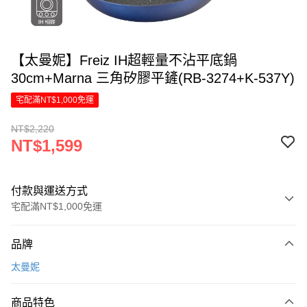
【太曼妮】Freiz IH超輕量不沾平底鍋
30cm+Marna 三角矽膠平鏟(RB-3274+K-537Y)
宅配滿NT$1,000免運
NT$2,220
NT$1,599
付款與運送方式
宅配滿NT$1,000免運
付款方式
品牌
信用卡一次付款
太曼妮
LINE Pay
商品特色
Apple Pay