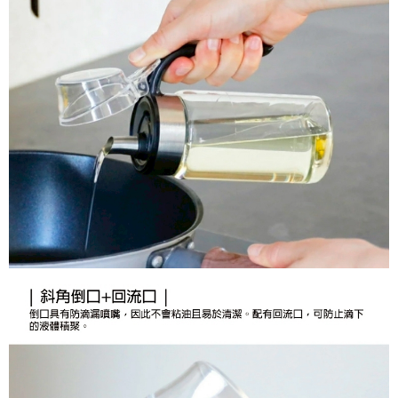
醒簡訊。
１．於結帳方式選擇「AFTEE先享後付」後，將跳轉至「AFTEE先享後付」
2.透過簡訊連結打開帳單後，可選擇「超商條碼／台灣大直營門市／銀行轉
付款後7-11取貨
結帳頁面，進行簡訊認證並確認金額後，即可完成結帳。
帳／街口支付／iPASS MONEY」等通路繳費。
２．訂單成立數日內，您將收到繳費通知簡訊。
每筆NT$70，滿NT$1,000(含以上)免運費
３．收到繳費通知簡訊後14天內，點擊此簡訊中的連結，可透過四大超商／
【注意事項】
ATM／網路銀行／等多元方式進行付款，方視為交易完成。
宅配
1.本服務係由「台灣大哥大股份有限公司」（以下簡稱本公司）所提供，讓
※ 請注意：結帳手續完成當下不需立刻繳費，但若您需要取消訂單，請聯絡
用戶於交易時，得透過本服務購買商品或服務，並由商店將買賣／分期付款
每筆NT$100，滿NT$1,200(含以上)免運費
購買商品的店家。未經商家同意取消之訂單仍視為有效，需透過AFTEE先享
買賣價金債權讓與本公司後，依約使用本公司帳單繳交帳款。
後付繳納相關費用。
2.基於同意付款使用「大哥付你分期」之契約關係目的，商店將以您的個人
京站台北店客服中心(1F星巴克旁) 即日起不提供京站紙袋，取件時
※ 交易是否成功請以「AFTEE先享後付 」之結帳頁面顯示為準，若有關於
資料（包含姓名、電話或地址）提供予台灣大哥大進項蒐集、處理及利用，
是否繳費成功／繳費後需取消欲退款等相關疑問，請聯繫「AFTEE先享後付
請自備購物袋，若需購買紙袋可現場詢問
由本公司與您本人進行分期帳單所需資料之確認、核對及更正。
客戶支援中心」
https://netprotections.freshdesk.com/support/home
3.完整用戶服務條款，請詳閱以下連結：
https://oppay.tw/userRule
免運費
【注意事項】
１．透過由恩沛科技股份有限公司提供之「AFTEE先享後付」服務完成之交
易，需依本服務之必要範圍內提供個人資料，並將交易相關給付款項請求債
權轉讓予恩沛科技股份有限公司。
２．關於個人資料處理事宜，請瀏覽以下網址：
https://aftee.tw/terms/#terms3
３．未成年的使用者請事先徵得法定代理人或監護人之同意方可使用
「AFTEE先享後付」，若未經同意申辦者引起之損失，本公司不負相關責
任。
４．使用「AFTEE先享後付」時，將依據個別帳號之用戶狀況，依本公司即
時審查核予不同之上限額度；若仍有額度不足之情形，本公司將視審查結果
請求用戶進行身份認證。
５．嚴禁一人註冊多個帳號或使用他人資訊註冊。若發現惡意使用之情形，