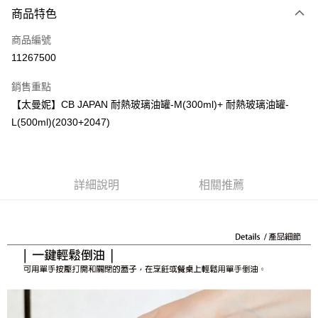
商品特色
Apple Pay
商品編號
街口支付
11267500
悠遊付
銷售重點
Google Pay
【太曼妮】CB JAPAN 耐熱玻璃油罐-M(300ml)+ 耐熱玻璃油罐-
全盈+PAY
L(500ml)(2030+2047)
大哥付你分期
相關說明
【大哥付你分期使用說明】
詳細說明
相關推薦
AFTEE先享後付
1.本服務由台灣大哥大提供，台灣大哥大用戶可立即使用無須另外申請。
2.付款方式選擇「大哥付你分期」，訂單成立後會自動跳轉到大哥付的交易
相關說明
流程，驗證手機門號後，選擇欲分期的期數、繳款截止日，確認付款後即完
【關於「AFTEE先享後付」】
成交易。
ATM付款
AFTEE先享後付是「在收到商品之後才付款」的支付方式。 讓您購物簡單
3.實際核准額度、可分期數及費用金額請依後續交易確認頁面所載為準。
便利好安心！
4.訂單成立30分鐘內，如未前往確認交易或遇審核未通過，訂單將自動取
１．簡單：不需註冊會員、不需綁卡、不需儲值。
運送方式
消。如遇「轉專審核」未通過狀況，表示未達大哥付你分期系統評分，恕無
２．便利：只要手機號碼，簡訊認證，即可結帳。
法說明評估內容。
３．安心：先確認商品／服務後，再付款。
付款後全家取貨
【繳款方式說明】
1.分期款項不併入電信帳單，「大哥付你分期」於每月結算日後寄送繳費提
每筆NT$70，滿NT$1,000(含以上)免運費
【「AFTEE先享後付」結帳流程】