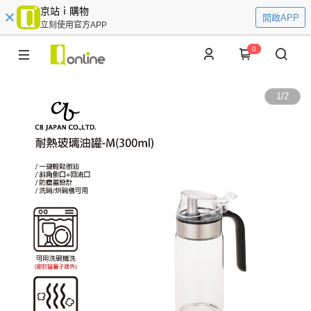
京站ｉ購物
開啟APP
立刻使用官方APP
0
1
/
2