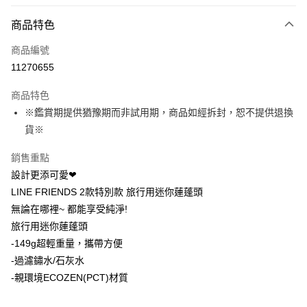
LINE Pay
商品特色
Apple Pay
商品編號
街口支付
11270655
悠遊付
商品特色
Google Pay
※鑑賞期提供猶豫期而非試用期，商品如經拆封，恕不提供退換
全盈+PAY
貨※
大哥付你分期
銷售重點
相關說明
設計更添可愛❤
【大哥付你分期使用說明】
LINE FRIENDS 2款特別款 旅行用迷你蓮蓬頭
AFTEE先享後付
1.本服務由台灣大哥大提供，台灣大哥大用戶可立即使用無須另外申請。
無論在哪裡~ 都能享受純淨!
2.付款方式選擇「大哥付你分期」，訂單成立後會自動跳轉到大哥付的交易
相關說明
流程，驗證手機門號後，選擇欲分期的期數、繳款截止日，確認付款後即完
旅行用迷你蓮蓬頭
【關於「AFTEE先享後付」】
成交易。
ATM付款
AFTEE先享後付是「在收到商品之後才付款」的支付方式。 讓您購物簡單
-149g超輕重量，攜帶方便
3.實際核准額度、可分期數及費用金額請依後續交易確認頁面所載為準。
便利好安心！
4.訂單成立30分鐘內，如未前往確認交易或遇審核未通過，訂單將自動取
-過濾鏽水/石灰水
１．簡單：不需註冊會員、不需綁卡、不需儲值。
運送方式
消。如遇「轉專審核」未通過狀況，表示未達大哥付你分期系統評分，恕無
２．便利：只要手機號碼，簡訊認證，即可結帳。
-親環境ECOZEN(PCT)材質
法說明評估內容。
３．安心：先確認商品／服務後，再付款。
付款後全家取貨
【繳款方式說明】