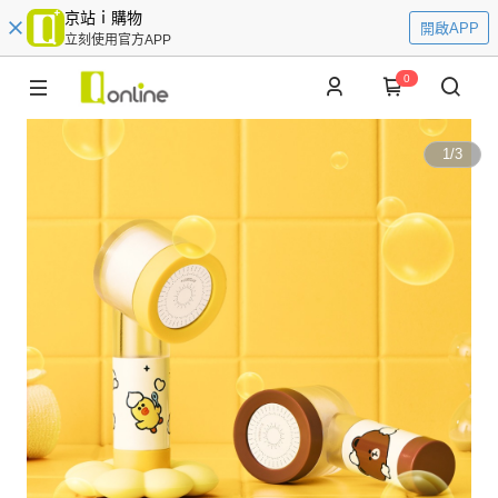
京站ｉ購物
開啟APP
立刻使用官方APP
0
1
/
3