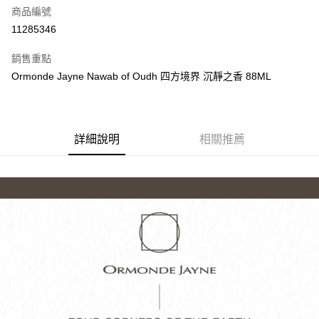
合作金庫商業銀行
第一商業銀行
LINE Pay
商品編號
華南商業銀行
彰化商業銀行
11285346
Apple Pay
上海商業儲蓄銀行
台北富邦商業銀行
國泰世華商業銀行
兆豐國際商業銀行
銷售重點
街口支付
臺灣中小企業銀行
台中商業銀行
Ormonde Jayne Nawab of Oudh 四方境界 沉靜之香 88ML
匯豐（台灣）商業銀行
華泰商業銀行
悠遊付
聯邦商業銀行
遠東國際商業銀行
元大商業銀行
永豐商業銀行
Google Pay
玉山商業銀行
星展（台灣）商業銀行
詳細說明
相關推薦
台新國際商業銀行
中國信託商業銀行
全盈+PAY
台灣樂天信用卡公司
大哥付你分期
相關說明
【大哥付你分期使用說明】
AFTEE先享後付
1.本服務由台灣大哥大提供，台灣大哥大用戶可立即使用無須另外申請。
2.付款方式選擇「大哥付你分期」，訂單成立後會自動跳轉到大哥付的交易
相關說明
流程，驗證手機門號後，選擇欲分期的期數、繳款截止日，確認付款後即完
【關於「AFTEE先享後付」】
成交易。
ATM付款
AFTEE先享後付是「在收到商品之後才付款」的支付方式。 讓您購物簡單
3.實際核准額度、可分期數及費用金額請依後續交易確認頁面所載為準。
便利好安心！
4.訂單成立30分鐘內，如未前往確認交易或遇審核未通過，訂單將自動取
１．簡單：不需註冊會員、不需綁卡、不需儲值。
運送方式
消。如遇「轉專審核」未通過狀況，表示未達大哥付你分期系統評分，恕無
２．便利：只要手機號碼，簡訊認證，即可結帳。
法說明評估內容。
３．安心：先確認商品／服務後，再付款。
付款後全家取貨
【繳款方式說明】