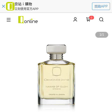
京站ｉ購物
開啟APP
立刻使用官方APP
0
1
/
1