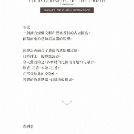
1.分期款項不併入電信帳單，「大哥付你分期」於每月結算日後寄送繳費提
每筆NT$70，滿NT$899(含以上)免運費
【「AFTEE先享後付」結帳流程】
醒簡訊。
１．於結帳方式選擇「AFTEE先享後付」後，將跳轉至「AFTEE先享後付」
2.透過簡訊連結打開帳單後，可選擇「超商條碼／台灣大直營門市／銀行轉
付款後7-11取貨
結帳頁面，進行簡訊認證並確認金額後，即可完成結帳。
帳／街口支付／iPASS MONEY」等通路繳費。
２．訂單成立數日內，您將收到繳費通知簡訊。
每筆NT$70，滿NT$899(含以上)免運費
３．收到繳費通知簡訊後14天內，點擊此簡訊中的連結，可透過四大超商／
【注意事項】
ATM／網路銀行／等多元方式進行付款，方視為交易完成。
宅配
1.本服務係由「台灣大哥大股份有限公司」（以下簡稱本公司）所提供，讓
※ 請注意：結帳手續完成當下不需立刻繳費，但若您需要取消訂單，請聯絡
用戶於交易時，得透過本服務購買商品或服務，並由商店將買賣／分期付款
每筆NT$100，滿NT$1,000(含以上)免運費
購買商品的店家。未經商家同意取消之訂單仍視為有效，需透過AFTEE先享
買賣價金債權讓與本公司後，依約使用本公司帳單繳交帳款。
後付繳納相關費用。
2.基於同意付款使用「大哥付你分期」之契約關係目的，商店將以您的個人
京站台北店客服中心(1F星巴克旁) 即日起不提供京站紙袋，取件時
※ 交易是否成功請以「AFTEE先享後付 」之結帳頁面顯示為準，若有關於
資料（包含姓名、電話或地址）提供予台灣大哥大進項蒐集、處理及利用，
是否繳費成功／繳費後需取消欲退款等相關疑問，請聯繫「AFTEE先享後付
請自備購物袋，若需購買紙袋可現場詢問
由本公司與您本人進行分期帳單所需資料之確認、核對及更正。
客戶支援中心」
https://netprotections.freshdesk.com/support/home
3.完整用戶服務條款，請詳閱以下連結：
https://oppay.tw/userRule
免運費
【注意事項】
１．透過由恩沛科技股份有限公司提供之「AFTEE先享後付」服務完成之交
易，需依本服務之必要範圍內提供個人資料，並將交易相關給付款項請求債
權轉讓予恩沛科技股份有限公司。
２．關於個人資料處理事宜，請瀏覽以下網址：
https://aftee.tw/terms/#terms3
３．未成年的使用者請事先徵得法定代理人或監護人之同意方可使用
「AFTEE先享後付」，若未經同意申辦者引起之損失，本公司不負相關責
任。
４．使用「AFTEE先享後付」時，將依據個別帳號之用戶狀況，依本公司即
時審查核予不同之上限額度；若仍有額度不足之情形，本公司將視審查結果