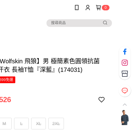
0
k Wolfskin 飛狼】男 極簡素色圓領抗菌
衣 長袖T恤『深藍』(174031)
899免運
526
M
L
XL
2XL