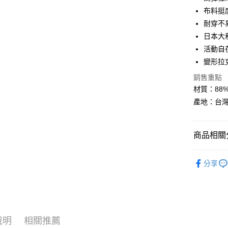
布料挺
全盈+PAY
耐穿不
大哥付你
日本大
相關說明
活動自
【大哥付
AFTEE先
變形拉
1.本服務
2.付款方
相關說明
銷售重點
流程，驗
【關於「A
材質：88%
ATM付款
完成交易
AFTEE
3.實際核
便利好安
產地：台
4.訂單成
１．簡單
消。如遇
２．便利
運送方式
無法說明
３．安心
商品相關分
【繳款方
付款後全
1.分期款
【「AFT
醒簡訊。
運動/戶外
每筆NT$7
１．於結帳
2.透過簡
分享
付」結帳
運動/戶外
帳／街口支
付款後7-1
２．訂單
３．收到繳
每筆NT$7
【注意事
／ATM／
1.本服務
※ 請注意
宅配
用戶於交
絡購買商品
款買賣價
說明
相關推薦
先享後付
每筆NT$1
2.基於同