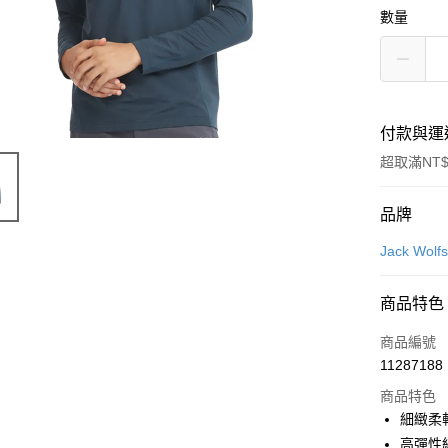
數量
付款與運
超取滿NT$
付款方式
品牌
信用卡一
Jack Wo
LINE Pay
商品特色
Apple Pay
商品編號
街口支付
11287188
商品特色
悠遊付
細緻柔
Google Pa
高彈性