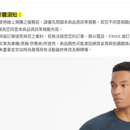
※ 交易是
資料（包
是否繳費成
京站台北店
用，由本
付客戶支
請自備購
訂購須知：
3.完整用
免運費
【注意事
當您使用線上預購之服務前，請優先閱讀本商品資訊等規範。若您不同意相
１．透過由
視為您同意本商品資訊等規範內容。
交易，需
京站保留訂單接受與否之權利，若無法接受您的訂單，將以電話、EMAIL或
求債權轉
２．關於
商品文案為專櫃(原廠/供應商)所提供，商品顏色可能會因網頁呈現與拍攝關
https://aft
未盡事宜
京站時尚廣場保有活動最終修改及解釋權。
３．未成
「AFTE
任。
４．使用「
即時審查
結果請求
５．嚴禁
形，恩沛
動。