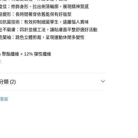
度佳：修飾身形、拉出俐落輪廓，展現精神質感
易變形：長時間著穿依舊能保有好版型
分期
和抗菌技術：有效抑制細菌孳生，遠離惱人異味
在不磨膚：四針並縫工法，讓貼膚面平整舒適好活動
你分期使用說明】
享後付
克蘭袖：跳色立體剪裁，呈現運動休閒多變性
由台灣大哥大提供，台灣大哥大用戶可立即使用無須另外申請。
式選擇「大哥付你分期」，訂單成立後會自動跳轉到大哥付的交易
證手機門號後，選擇欲分期的期數、繳款截止日，確認付款後即
FTEE先享後付」】
 聚酯纖維 + 12% 彈性纖維
。
先享後付是「在收到商品之後才付款」的支付方式。 讓您購物簡單
准額度、可分期數及費用金額請依後續交易確認頁面所載為準。
心！
灣
立30分鐘內，如未前往確認交易或遇審核未通過，訂單將自動取
：不需註冊會員、不需綁卡、不需儲值。
「轉專審核」未通過狀況，表示未達大哥付你分期系統評分，恕
：只要手機號碼，簡訊認證，即可結帳。
評估內容。
：先確認商品／服務後，再付款。
類 (2)
式說明】
家取貨
項不併入電信帳單，「大哥付你分期」於每月結算日後寄送繳費提
EE先享後付」結帳流程】
/潮流
Jack Wolfskin 飛狼戶外服飾用品
0，滿NT$899(含以上)免運費
方式選擇「AFTEE先享後付」後，將跳轉至「AFTEE先享後
訊連結打開帳單後，可選擇「超商條碼／台灣大直營門市／銀行轉
客服
頁面，進行簡訊認證並確認金額後，即可完成結帳。
/潮流
【戶外/運動服飾】
付／iPASS MONEY」等通路繳費。
1取貨
成立數日內，您將收到繳費通知簡訊。
費通知簡訊後14天內，點擊此簡訊中的連結，可透過四大超商
0，滿NT$899(含以上)免運費
項】
網路銀行／等多元方式進行付款，方視為交易完成。
係由「台灣大哥大股份有限公司」（以下簡稱本公司）所提供，讓
：結帳手續完成當下不需立刻繳費，但若您需要取消訂單，請聯
易時，得透過本服務購買商品或服務，並由商店將買賣／分期付
的店家。未經商家同意取消之訂單仍視為有效，需透過AFTEE
金債權讓與本公司後，依約使用本公司帳單繳交帳款。
繳納相關費用。
00，滿NT$1,000(含以上)免運費
意付款使用「大哥付你分期」之契約關係目的，商店將以您的個人