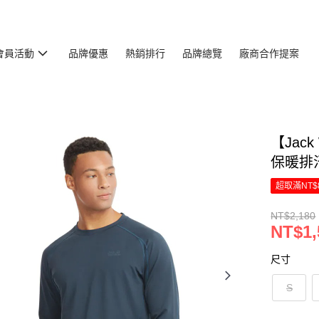
會員活動
品牌優惠
熱銷排行
品牌總覽
廠商合作提案
【Jac
保暖排汗
超取滿NT$
NT$2,180
NT$1,
尺寸
S