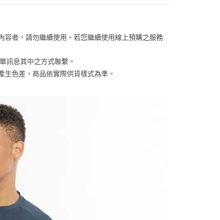
否成功請以「AFTEE先享後付 」之結帳頁面顯示為準，若有關於
含姓名、電話或地址）提供予台灣大哥大進項蒐集、處理及利
功／繳費後需取消欲退款等相關疑問，請聯繫「AFTEE先享後
客服中心(1F星巴克旁) 即日起不提供京站紙袋，取件時
公司與您本人進行分期帳單所需資料之確認、核對及更正。
援中心」
https://netprotections.freshdesk.com/support/home
物袋，若需購買紙袋可現場詢問
戶服務條款，請詳閱以下連結：
https://oppay.tw/userRule
項】
關內容者，請勿繼續使用。若您繼續使用線上預購之服務
恩沛科技股份有限公司提供之「AFTEE先享後付」服務完成之
依本服務之必要範圍內提供個人資料，並將交易相關給付款項請
訂單訊息其中之方式聯繫。
讓予恩沛科技股份有限公司。
個人資料處理事宜，請瀏覽以下網址：
係產生色差，商品依實際供貨樣式為準。 
ee.tw/terms/#terms3
年的使用者請事先徵得法定代理人或監護人之同意方可使用
E先享後付」，若未經同意申辦者引起之損失，本公司不負相關責
AFTEE先享後付」時，將依據個別帳號之用戶狀況，依本公司
核予不同之上限額度；若仍有額度不足之情形，本公司將視審查
用戶進行身份認證。
一人註冊多個帳號或使用他人資訊註冊。若發現惡意使用之情
科技股份有限公司將有權停止該用戶之使用額度並採取法律行