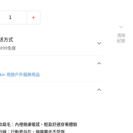
清除
送方式
紀錄
899免運
次付款
lfskin 飛狼戶外服飾用品
軟磨毛：內裡親膚暖感，輕盈舒適穿著體驗
y
紗線：行動更自在，伸展攀走不受限