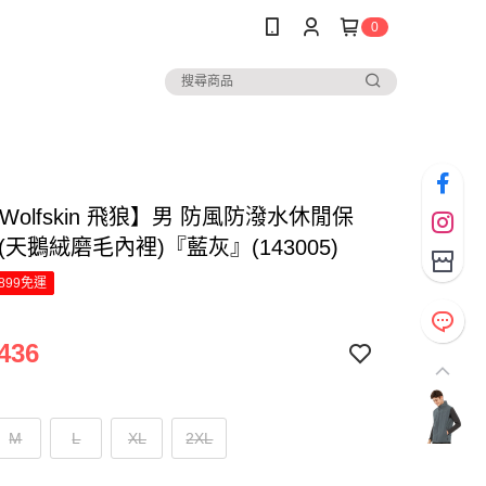
0
k Wolfskin 飛狼】男 防風防潑水休閒保
(天鵝絨磨毛內裡)『藍灰』(143005)
899免運
436
M
L
XL
2XL