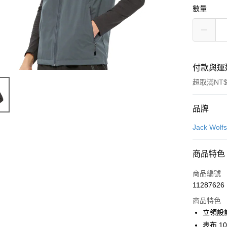
數量
付款與運
超取滿NT$
付款方式
品牌
信用卡一
Jack Wo
LINE Pay
商品特色
Apple Pay
商品編號
街口支付
11287626
商品特色
悠遊付
立領設
Google Pa
表布 1