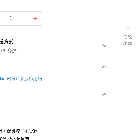
清除
送方式
紀錄
899免運
次付款
lfskin 飛狼戶外服飾用品
計，保護脖子不受寒
y
00% 防水防風布