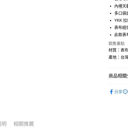
內裡天
全盈+PAY
多口袋
大哥付你
YKK
相關說明
表布經
【大哥付
AFTEE先
此款表
1.本服務
2.付款方
相關說明
銷售重點
流程，驗
【關於「A
材質：表布 
ATM付款
完成交易
AFTEE
3.實際核
便利好安
產地：台
4.訂單成
１．簡單
消。如遇
２．便利
運送方式
無法說明
３．安心
商品相關分
【繳款方
付款後全
1.分期款
【「AFT
醒簡訊。
運動/戶外
每筆NT$7
１．於結帳
2.透過簡
分享
付」結帳
運動/戶外
帳／街口支
付款後7-1
２．訂單
３．收到繳
每筆NT$7
【注意事
／ATM／
1.本服務
※ 請注意
宅配
用戶於交
絡購買商品
款買賣價
說明
相關推薦
先享後付
每筆NT$1
2.基於同