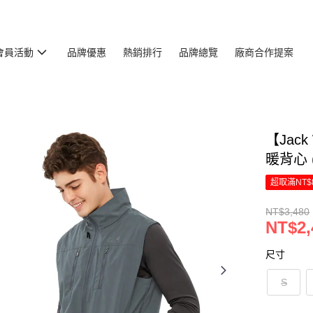
會員活動
品牌優惠
熱銷排行
品牌總覽
廠商合作提案
【Jac
暖背心 
超取滿NT$
NT$3,480
NT$2,
尺寸
S