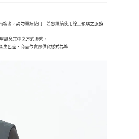
否成功請以「AFTEE先享後付 」之結帳頁面顯示為準，若有關於
含姓名、電話或地址）提供予台灣大哥大進項蒐集、處理及利
功／繳費後需取消欲退款等相關疑問，請聯繫「AFTEE先享後
客服中心(1F星巴克旁) 即日起不提供京站紙袋，取件時
公司與您本人進行分期帳單所需資料之確認、核對及更正。
援中心」
https://netprotections.freshdesk.com/support/home
物袋，若需購買紙袋可現場詢問
戶服務條款，請詳閱以下連結：
https://oppay.tw/userRule
項】
關內容者，請勿繼續使用。若您繼續使用線上預購之服務
恩沛科技股份有限公司提供之「AFTEE先享後付」服務完成之
依本服務之必要範圍內提供個人資料，並將交易相關給付款項請
訂單訊息其中之方式聯繫。
讓予恩沛科技股份有限公司。
個人資料處理事宜，請瀏覽以下網址：
係產生色差，商品依實際供貨樣式為準。 
ee.tw/terms/#terms3
年的使用者請事先徵得法定代理人或監護人之同意方可使用
E先享後付」，若未經同意申辦者引起之損失，本公司不負相關責
AFTEE先享後付」時，將依據個別帳號之用戶狀況，依本公司
核予不同之上限額度；若仍有額度不足之情形，本公司將視審查
用戶進行身份認證。
一人註冊多個帳號或使用他人資訊註冊。若發現惡意使用之情
科技股份有限公司將有權停止該用戶之使用額度並採取法律行