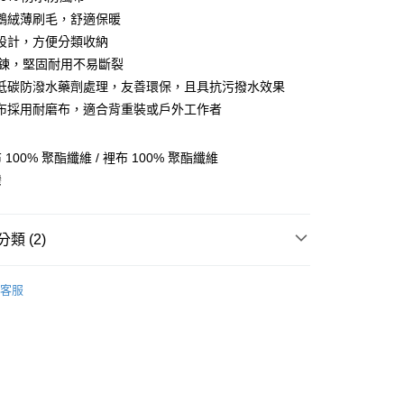
鵝絨薄刷毛，舒適保暖
設計，方便分類收納
分期
 拉鍊，堅固耐用不易斷裂
低碳防潑水藥劑處理，友善環保，且具抗污撥水效果
你分期使用說明】
享後付
布採用耐磨布，適合背重裝或戶外工作者
由台灣大哥大提供，台灣大哥大用戶可立即使用無須另外申請。
式選擇「大哥付你分期」，訂單成立後會自動跳轉到大哥付的交易
證手機門號後，選擇欲分期的期數、繳款截止日，確認付款後即
FTEE先享後付」】
100% 聚酯纖維 / 裡布 100% 聚酯纖維
。
先享後付是「在收到商品之後才付款」的支付方式。 讓您購物簡單
准額度、可分期數及費用金額請依後續交易確認頁面所載為準。
心！
灣
立30分鐘內，如未前往確認交易或遇審核未通過，訂單將自動取
：不需註冊會員、不需綁卡、不需儲值。
「轉專審核」未通過狀況，表示未達大哥付你分期系統評分，恕
：只要手機號碼，簡訊認證，即可結帳。
評估內容。
：先確認商品／服務後，再付款。
類 (2)
式說明】
家取貨
項不併入電信帳單，「大哥付你分期」於每月結算日後寄送繳費提
EE先享後付」結帳流程】
/潮流
Jack Wolfskin 飛狼戶外服飾用品
0，滿NT$899(含以上)免運費
方式選擇「AFTEE先享後付」後，將跳轉至「AFTEE先享後
訊連結打開帳單後，可選擇「超商條碼／台灣大直營門市／銀行轉
客服
頁面，進行簡訊認證並確認金額後，即可完成結帳。
/潮流
【戶外/運動服飾】
付／iPASS MONEY」等通路繳費。
1取貨
成立數日內，您將收到繳費通知簡訊。
費通知簡訊後14天內，點擊此簡訊中的連結，可透過四大超商
0，滿NT$899(含以上)免運費
項】
網路銀行／等多元方式進行付款，方視為交易完成。
係由「台灣大哥大股份有限公司」（以下簡稱本公司）所提供，讓
：結帳手續完成當下不需立刻繳費，但若您需要取消訂單，請聯
易時，得透過本服務購買商品或服務，並由商店將買賣／分期付
的店家。未經商家同意取消之訂單仍視為有效，需透過AFTEE
金債權讓與本公司後，依約使用本公司帳單繳交帳款。
繳納相關費用。
00，滿NT$1,000(含以上)免運費
意付款使用「大哥付你分期」之契約關係目的，商店將以您的個人