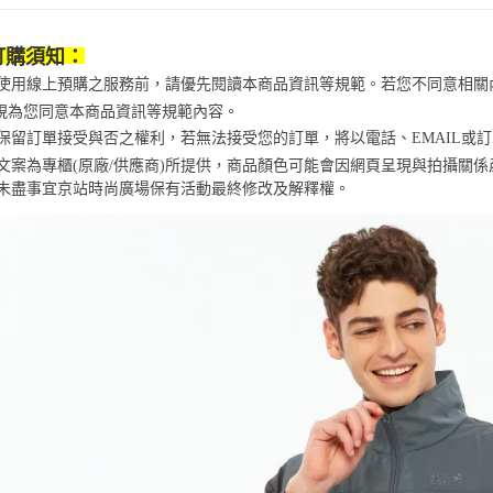
※ 交易是
資料（包
是否繳費成
京站台北店
用，由本
付客戶支
請自備購
訂購須知：
3.完整用
免運費
【注意事
當您使用線上預購之服務前，請優先閱讀本商品資訊等規範。若您不同意相
１．透過由
視為您同意本商品資訊等規範內容。
交易，需
京站保留訂單接受與否之權利，若無法接受您的訂單，將以電話、EMAIL或
求債權轉
２．關於
商品文案為專櫃(原廠/供應商)所提供，商品顏色可能會因網頁呈現與拍攝關
https://aft
未盡事宜
京站時尚廣場保有活動最終修改及解釋權。
３．未成
「AFTE
任。
４．使用「
即時審查
結果請求
５．嚴禁
形，恩沛
動。