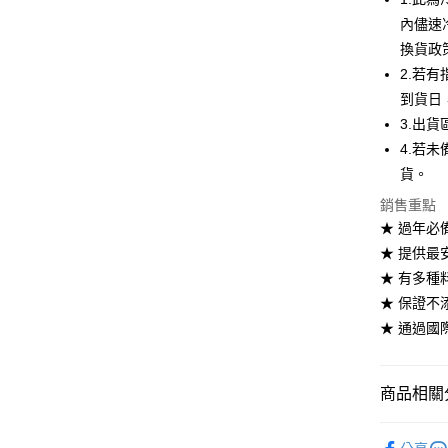
Google Pa
內儘速
換貨政
全盈+PAY
2.若
大哥付你
到貨日，
相關說明
3.出貨區
【大哥付
AFTEE先
4.若
1.本服務
2.付款方
相關說明
貨。
流程，驗
【關於「A
ATM付款
銷售重點
完成交易
AFTEE
3.實際核
便利好安
★ 過年必
4.訂單成
１．簡單
★ 提供最
消。如遇
２．便利
運送方式
無法說明
★ 有多種
３．安心
【繳款方
★ 保證
華得水產-
1.分期款
【「AFT
★ 通過國際
醒簡訊。
每筆NT$1
１．於結帳
2.透過簡
付」結帳
帳／街口支
２．訂單
３．收到繳
商品相關分
【注意事
／ATM／
1.本服務
※ 請注意
美食小吃/
用戶於交
絡購買商品