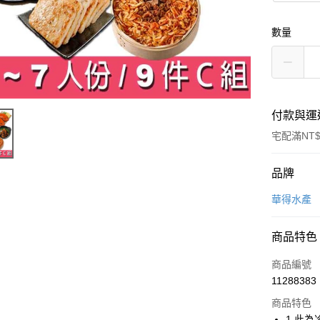
數量
付款與運
宅配滿NT$
付款方式
品牌
信用卡一
華得水產
LINE Pay
商品特色
Apple Pay
商品編號
街口支付
11288383
商品特色
悠遊付
1.此