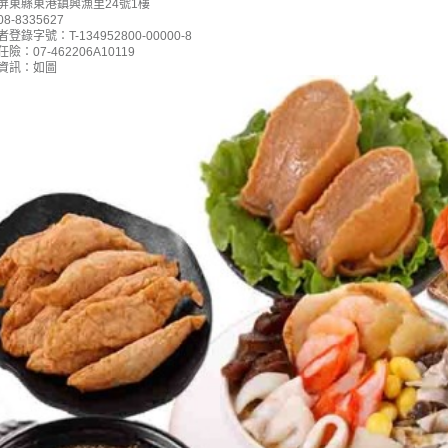
屏東縣東港鎮興漁里24號1樓
-8335627
登錄字號：T-134952800-00000-8
險：07-462206A10119
資訊：如圖