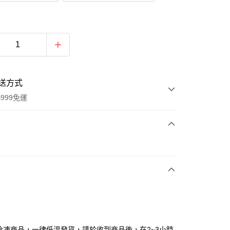
送方式
999免運
次付款
為冷凍商品，一律低溫發貨，請於收到商品後，在2~3小時