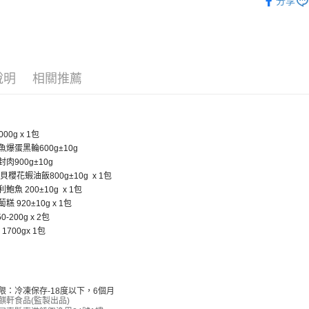
分享
款買賣價
先享後付
美食小吃/
2.基於同
※ 交易是
資料（包
是否繳費成
用，由本
付客戶支
3.完整用
【注意事
說明
相關推薦
１．透過由
交易，需
求債權轉
２．關於
https://aft
000g x 1包
３．未成
魚爆蛋黑輪600g±10g
「AFTE
封肉900g±10g
任。
干貝櫻花蝦油飯800g±10g x 1包
４．使用「
鮑魚 200±10g x 1包
即時審查
糕 920±10g x 1包
結果請求
0-200g x 2包
５．嚴禁
 1700gx 1包
形，恩沛
動。
限：冷凍保存-18度以下，6個月
麒軒食品(監製出品)