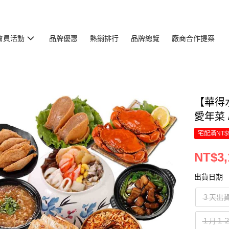
會員活動
品牌優惠
熱銷排行
品牌總覽
廠商合作提案
【華得水
愛年菜 
宅配滿NT$
NT$3,
出貨日期
３天出
１月１