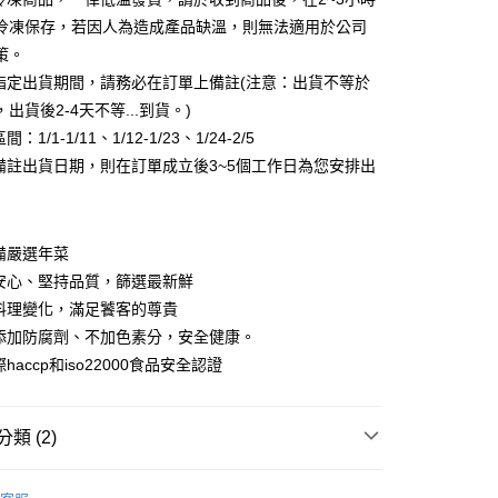
y
冷凍保存，若因人為造成產品缺溫，則無法適用於公司
策。
有指定出貨期間，請務必在訂單上備註(注意：出貨不等於
分期
出貨後2-4天不等...到貨。)
間：1/1-1/11、1/12-1/23、1/24-2/5
你分期使用說明】
享後付
未備註出貨日期，則在訂單成立後3~5個工作日為您安排出
由台灣大哥大提供，台灣大哥大用戶可立即使用無須另外申請。
式選擇「大哥付你分期」，訂單成立後會自動跳轉到大哥付的交易
證手機門號後，選擇欲分期的期數、繳款截止日，確認付款後即
FTEE先享後付」】
。
先享後付是「在收到商品之後才付款」的支付方式。 讓您購物簡單
准額度、可分期數及費用金額請依後續交易確認頁面所載為準。
心！
備嚴選年菜
立30分鐘內，如未前往確認交易或遇審核未通過，訂單將自動取
：不需註冊會員、不需綁卡、不需儲值。
安心、堅持品質，篩選最新鮮
「轉專審核」未通過狀況，表示未達大哥付你分期系統評分，恕
：只要手機號碼，簡訊認證，即可結帳。
評估內容。
料理變化，滿足饕客的尊貴
：先確認商品／服務後，再付款。
式說明】
不添加防腐劑、不加色素分，安全健康。
冷凍宅配
項不併入電信帳單，「大哥付你分期」於每月結算日後寄送繳費提
EE先享後付」結帳流程】
haccp和iso22000食品安全認證
50，滿NT$999(含以上)免運費
方式選擇「AFTEE先享後付」後，將跳轉至「AFTEE先享後
訊連結打開帳單後，可選擇「超商條碼／台灣大直營門市／銀行轉
頁面，進行簡訊認證並確認金額後，即可完成結帳。
付／iPASS MONEY」等通路繳費。
成立數日內，您將收到繳費通知簡訊。
費通知簡訊後14天內，點擊此簡訊中的連結，可透過四大超商
類 (2)
項】
網路銀行／等多元方式進行付款，方視為交易完成。
係由「台灣大哥大股份有限公司」（以下簡稱本公司）所提供，讓
：結帳手續完成當下不需立刻繳費，但若您需要取消訂單，請聯
保健食品
華得水產
易時，得透過本服務購買商品或服務，並由商店將買賣／分期付
的店家。未經商家同意取消之訂單仍視為有效，需透過AFTEE