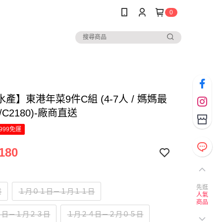
0
產】東港年菜9件C組 (4-7人 / 媽媽最
/C2180)-廠商直送
999免運
180
先逛
貨
１月０１日－１月１１日
人氣
商品
２日－１月２３日
１月２４日－２月０５日