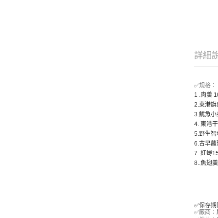
詳細
✅規格：
1 .肉羹 1
2.東港旗
3.魷魚小
4. 東港
5.野生智利
6.古早蘿蔔
7. 紅蟳15
8..魚翅羹
✅保存期
✅廠商：