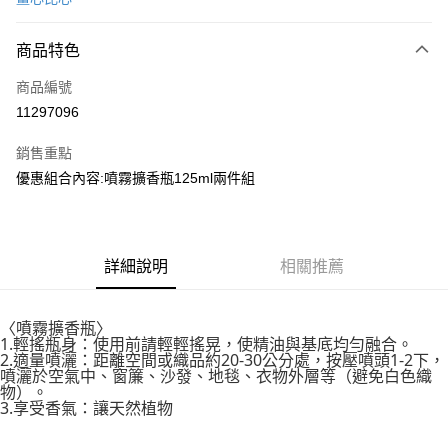
LINE Pay
商品特色
Apple Pay
商品編號
街口支付
11297096
悠遊付
銷售重點
Google Pay
優惠組合內容:噴霧擴香瓶125ml兩件組
全盈+PAY
大哥付你分期
相關說明
詳細說明
相關推薦
【大哥付你分期使用說明】
AFTEE先享後付
1.本服務由台灣大哥大提供，台灣大哥大用戶可立即使用無須另外申請。
2.付款方式選擇「大哥付你分期」，訂單成立後會自動跳轉到大哥付的交易
相關說明
〈噴霧擴香瓶〉
流程，驗證手機門號後，選擇欲分期的期數、繳款截止日，確認付款後即完
1.輕搖瓶身：使用前請輕輕搖晃，使精油與基底均勻融合。
【關於「AFTEE先享後付」】
成交易。
2.適量噴灑：距離空間或織品約20-30公分處，按壓噴頭1-2下，
ATM付款
AFTEE先享後付是「在收到商品之後才付款」的支付方式。 讓您購物簡單
噴灑於空氣中、窗簾、沙發、地毯、衣物外層等（避免白色織
3.實際核准額度、可分期數及費用金額請依後續交易確認頁面所載為準。
便利好安心！
物）。
4.訂單成立30分鐘內，如未前往確認交易或遇審核未通過，訂單將自動取
１．簡單：不需註冊會員、不需綁卡、不需儲值。
3.享受香氣：讓天然植物
運送方式
消。如遇「轉專審核」未通過狀況，表示未達大哥付你分期系統評分，恕無
２．便利：只要手機號碼，簡訊認證，即可結帳。
法說明評估內容。
３．安心：先確認商品／服務後，再付款。
付款後全家取貨
【繳款方式說明】