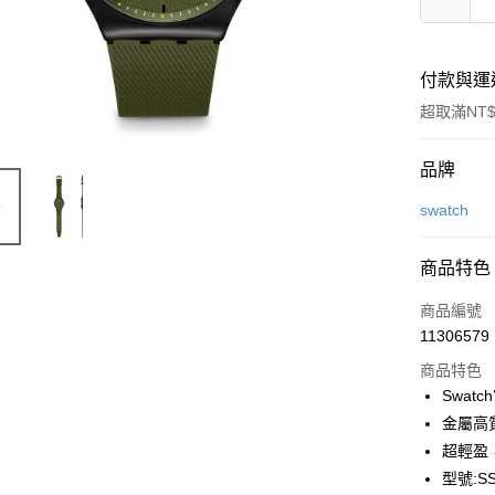
付款與運
超取滿NT$
付款方式
品牌
信用卡一
swatch
信用卡分
商品特色
6 期 
商品編號
合作金
LINE Pay
11306579
華南商
Apple Pay
上海商
商品特色
國泰世
Swat
街口支付
臺灣中
金屬高
匯豐（
悠遊付
超輕盈
聯邦商
型號:SS
元大商
Google Pa