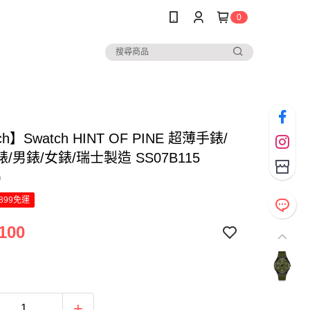
0
ch】Swatch HINT OF PINE 超薄手錶/
/男錶/女錶/瑞士製造 SS07B115
)
899免運
100