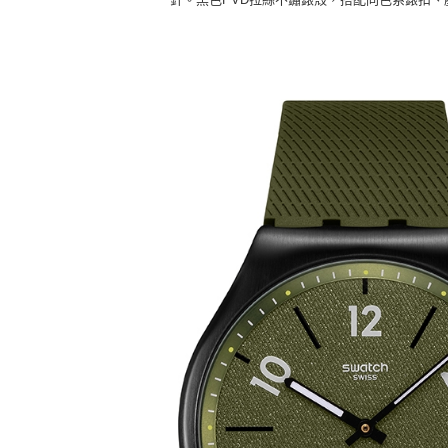
2.基於同
※ 交易是
資料（包
是否繳費成
京站台北店
用，由本
付客戶支
請自備購
3.完整用
免運費
【注意事
１．透過由
交易，需
求債權轉
２．關於
https://aft
３．未成
「AFTE
任。
４．使用「
即時審查
結果請求
５．嚴禁
形，恩沛
動。