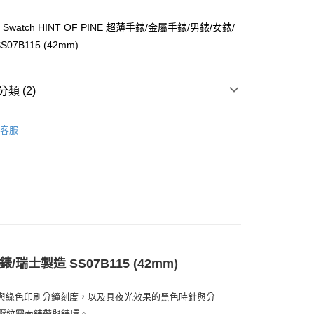
業銀行
星展（台灣）商業銀行
際商業銀行
中國信託商業銀行
】Swatch HINT OF PINE 超薄手錶/金屬手錶/男錶/女錶/
天信用卡公司
07B115 (42mm)
分期
你分期使用說明】
享後付
類 (2)
由台灣大哥大提供，台灣大哥大用戶可立即使用無須另外申請。
式選擇「大哥付你分期」，訂單成立後會自動跳轉到大哥付的交易
證手機門號後，選擇欲分期的期數、繳款截止日，確認付款後即
swatch
FTEE先享後付」】
客服
。
先享後付是「在收到商品之後才付款」的支付方式。 讓您購物簡單
【手錶】
准額度、可分期數及費用金額請依後續交易確認頁面所載為準。
心！
立30分鐘內，如未前往確認交易或遇審核未通過，訂單將自動取
：不需註冊會員、不需綁卡、不需儲值。
「轉專審核」未通過狀況，表示未達大哥付你分期系統評分，恕
：只要手機號碼，簡訊認證，即可結帳。
評估內容。
：先確認商品／服務後，再付款。
式說明】
家取貨
項不併入電信帳單，「大哥付你分期」於每月結算日後寄送繳費提
EE先享後付」結帳流程】
0，滿NT$899(含以上)免運費
方式選擇「AFTEE先享後付」後，將跳轉至「AFTEE先享後
訊連結打開帳單後，可選擇「超商條碼／台灣大直營門市／銀行轉
頁面，進行簡訊認證並確認金額後，即可完成結帳。
付／iPASS MONEY」等通路繳費。
1取貨
成立數日內，您將收到繳費通知簡訊。
費通知簡訊後14天內，點擊此簡訊中的連結，可透過四大超商
錶/瑞士製造 SS07B115 (42mm)
0，滿NT$899(含以上)免運費
項】
網路銀行／等多元方式進行付款，方視為交易完成。
係由「台灣大哥大股份有限公司」（以下簡稱本公司）所提供，讓
：結帳手續完成當下不需立刻繳費，但若您需要取消訂單，請聯
易時，得透過本服務購買商品或服務，並由商店將買賣／分期付
與綠色印刷分鐘刻度，以及具夜光效果的黑色時針與分
的店家。未經商家同意取消之訂單仍視為有效，需透過AFTEE
金債權讓與本公司後，依約使用本公司帳單繳交帳款。
繳納相關費用。
00，滿NT$1,000(含以上)免運費
壓紋霧面錶帶與錶環。