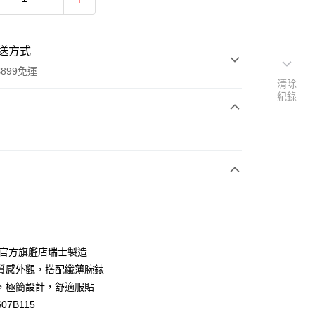
送方式
899免運
清除
紀錄
次付款
期付款
0 利率 每期
NT$1,183
21家銀行
庫商業銀行
第一商業銀行
業銀行
彰化商業銀行
業儲蓄銀行
台北富邦商業銀行
華商業銀行
兆豐國際商業銀行
ch官方旗艦店瑞士製造
小企業銀行
台中商業銀行
質感外觀，搭配纖薄腕錶
台灣）商業銀行
華泰商業銀行
，極簡設計，舒適服貼
業銀行
遠東國際商業銀行
07B115
業銀行
永豐商業銀行
y