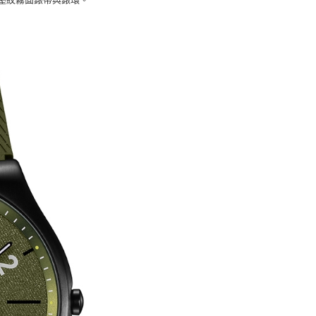
意付款使用「大哥付你分期」之契約關係目的，商店將以您的個人
否成功請以「AFTEE先享後付 」之結帳頁面顯示為準，若有關於
含姓名、電話或地址）提供予台灣大哥大進項蒐集、處理及利
功／繳費後需取消欲退款等相關疑問，請聯繫「AFTEE先享後
客服中心(1F星巴克旁) 即日起不提供京站紙袋，取件時
公司與您本人進行分期帳單所需資料之確認、核對及更正。
援中心」
https://netprotections.freshdesk.com/support/home
物袋，若需購買紙袋可現場詢問
戶服務條款，請詳閱以下連結：
https://oppay.tw/userRule
項】
恩沛科技股份有限公司提供之「AFTEE先享後付」服務完成之
依本服務之必要範圍內提供個人資料，並將交易相關給付款項請
讓予恩沛科技股份有限公司。
個人資料處理事宜，請瀏覽以下網址：
ee.tw/terms/#terms3
年的使用者請事先徵得法定代理人或監護人之同意方可使用
E先享後付」，若未經同意申辦者引起之損失，本公司不負相關責
AFTEE先享後付」時，將依據個別帳號之用戶狀況，依本公司
核予不同之上限額度；若仍有額度不足之情形，本公司將視審查
用戶進行身份認證。
一人註冊多個帳號或使用他人資訊註冊。若發現惡意使用之情
科技股份有限公司將有權停止該用戶之使用額度並採取法律行