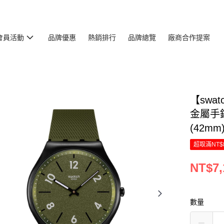
會員活動
品牌優惠
熱銷排行
品牌總覽
廠商合作提案
【swat
金屬手錶
(42mm
超取滿NT$
NT$7,
數量