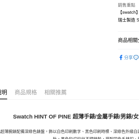
玉山商
銷售重點
台新國
全盈+PAY
【swatch
台灣樂
瑞士製造 SS
大哥付你
相關說明
【大哥付
AFTEE先
商品相關分
1.本服務
2.付款方
相關說明
飾品/配件
流程，驗
【關於「A
分享
ATM付款
完成交易
AFTEE
飾品/配件
3.實際核
便利好安
4.訂單成
１．簡單
消。如遇
２．便利
運送方式
無法說明
３．安心
【繳款方
付款後全
1.分期款
說明
商品規格
相關推薦
【「AFT
醒簡訊。
每筆NT$7
１．於結帳
2.透過簡
付」結帳
帳／街口支
付款後7-1
２．訂單
３．收到繳
Swatch HINT OF PINE 超薄手錶/金屬手錶/男錶/女
每筆NT$7
【注意事
／ATM／
1.本服務
※ 請注意
宅配
用戶於交
此超薄腕錶配備深綠色錶盤，飾以白色印刷數字、黑色印刷時標、深綠色外緣白
絡購買商品
款買賣價
先享後付
每筆NT$1
針。黑色PVD拉絲不鏽錶殼，搭配同色系錶扣、