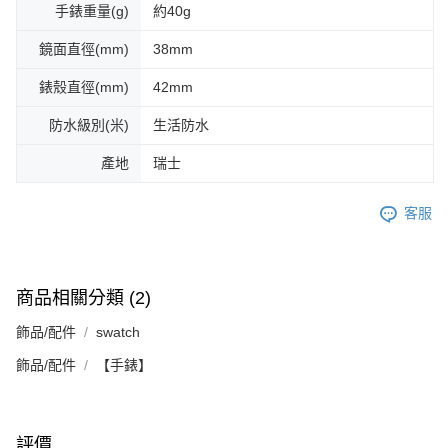
手錶重量(g)
約40g
鏡面直徑(mm)
38mm
錶殼直徑(mm)
42mm
防水級別(米)
生活防水
產地
瑞士
客服
商品相關分類 (2)
飾品/配件
swatch
飾品/配件
【手錶】
評價