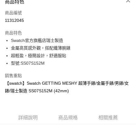
6 期 0 利率 每期
NT$1,158
21家銀行
商品特色
合作金庫商業銀行
第一商業銀行
LINE Pay
商品編號
華南商業銀行
彰化商業銀行
11312045
Apple Pay
上海商業儲蓄銀行
台北富邦商業銀行
國泰世華商業銀行
兆豐國際商業銀行
商品特色
街口支付
臺灣中小企業銀行
台中商業銀行
Swatch官方旗艦店瑞士製造
匯豐（台灣）商業銀行
華泰商業銀行
悠遊付
金屬高質感外觀，搭配纖薄腕錶
聯邦商業銀行
遠東國際商業銀行
元大商業銀行
永豐商業銀行
超輕盈，極簡設計，舒適服貼
Google Pay
玉山商業銀行
星展（台灣）商業銀行
型號:SS07S152M
台新國際商業銀行
中國信託商業銀行
全盈+PAY
台灣樂天信用卡公司
銷售重點
大哥付你分期
【swatch】Swatch GETTING MESHY 超薄手錶/金屬手錶/男錶/女
相關說明
錶/瑞士製造 SS07S152M (42mm)
【大哥付你分期使用說明】
AFTEE先享後付
1.本服務由台灣大哥大提供，台灣大哥大用戶可立即使用無須另外申請。
2.付款方式選擇「大哥付你分期」，訂單成立後會自動跳轉到大哥付的交易
相關說明
流程，驗證手機門號後，選擇欲分期的期數、繳款截止日，確認付款後即完
【關於「AFTEE先享後付」】
成交易。
ATM付款
詳細說明
商品規格
相關推薦
AFTEE先享後付是「在收到商品之後才付款」的支付方式。 讓您購物簡單
3.實際核准額度、可分期數及費用金額請依後續交易確認頁面所載為準。
便利好安心！
4.訂單成立30分鐘內，如未前往確認交易或遇審核未通過，訂單將自動取
１．簡單：不需註冊會員、不需綁卡、不需儲值。
運送方式
消。如遇「轉專審核」未通過狀況，表示未達大哥付你分期系統評分，恕無
２．便利：只要手機號碼，簡訊認證，即可結帳。