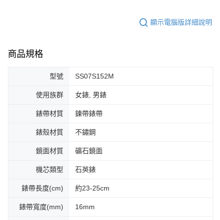
顯示電腦版詳細說明
商品規格
型號
SS07S152M
使用族群
女錶, 男錶
錶帶材質
鍊帶錶帶
錶殼材質
不鏽鋼
鏡面材質
礦石鏡面
機芯類型
石英錶
錶帶長度(cm)
約23-25cm
錶帶寬度(mm)
16mm