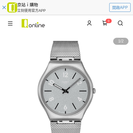
京站ｉ購物
開啟APP
立刻使用官方APP
0
1
/
2