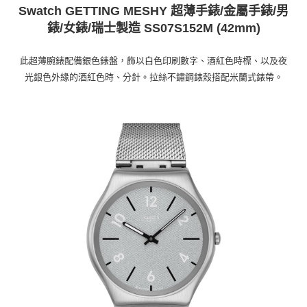
法說明評估內容。
３．安心：先確認商品／服務後，再付款。
Swatch GETTING MESHY 超薄手錶/金屬手錶/男
付款後全家取貨
【繳款方式說明】
錶/女錶/瑞士製造 SS07S152M (42mm)
1.分期款項不併入電信帳單，「大哥付你分期」於每月結算日後寄送繳費提
每筆NT$70，滿NT$899(含以上)免運費
【「AFTEE先享後付」結帳流程】
醒簡訊。
１．於結帳方式選擇「AFTEE先享後付」後，將跳轉至「AFTEE先享後付」
2.透過簡訊連結打開帳單後，可選擇「超商條碼／台灣大直營門市／銀行轉
付款後7-11取貨
結帳頁面，進行簡訊認證並確認金額後，即可完成結帳。
此超薄腕錶配備銀色錶盤，飾以白色印刷數字、酒紅色時標、以及夜
帳／街口支付／iPASS MONEY」等通路繳費。
２．訂單成立數日內，您將收到繳費通知簡訊。
每筆NT$70，滿NT$899(含以上)免運費
光銀色外緣的酒紅色時、分針。拉絲不鏽鋼錶殼搭配米蘭式錶帶。
３．收到繳費通知簡訊後14天內，點擊此簡訊中的連結，可透過四大超商／
【注意事項】
ATM／網路銀行／等多元方式進行付款，方視為交易完成。
宅配
1.本服務係由「台灣大哥大股份有限公司」（以下簡稱本公司）所提供，讓
※ 請注意：結帳手續完成當下不需立刻繳費，但若您需要取消訂單，請聯絡
用戶於交易時，得透過本服務購買商品或服務，並由商店將買賣／分期付款
每筆NT$100，滿NT$1,000(含以上)免運費
購買商品的店家。未經商家同意取消之訂單仍視為有效，需透過AFTEE先享
買賣價金債權讓與本公司後，依約使用本公司帳單繳交帳款。
後付繳納相關費用。
2.基於同意付款使用「大哥付你分期」之契約關係目的，商店將以您的個人
京站台北店客服中心(1F星巴克旁) 即日起不提供京站紙袋，取件時
※ 交易是否成功請以「AFTEE先享後付 」之結帳頁面顯示為準，若有關於
資料（包含姓名、電話或地址）提供予台灣大哥大進項蒐集、處理及利用，
是否繳費成功／繳費後需取消欲退款等相關疑問，請聯繫「AFTEE先享後付
請自備購物袋，若需購買紙袋可現場詢問
由本公司與您本人進行分期帳單所需資料之確認、核對及更正。
客戶支援中心」
https://netprotections.freshdesk.com/support/home
3.完整用戶服務條款，請詳閱以下連結：
https://oppay.tw/userRule
免運費
【注意事項】
１．透過由恩沛科技股份有限公司提供之「AFTEE先享後付」服務完成之交
易，需依本服務之必要範圍內提供個人資料，並將交易相關給付款項請求債
權轉讓予恩沛科技股份有限公司。
２．關於個人資料處理事宜，請瀏覽以下網址：
https://aftee.tw/terms/#terms3
３．未成年的使用者請事先徵得法定代理人或監護人之同意方可使用
「AFTEE先享後付」，若未經同意申辦者引起之損失，本公司不負相關責
任。
４．使用「AFTEE先享後付」時，將依據個別帳號之用戶狀況，依本公司即