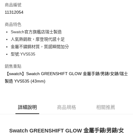
合作金庫商業銀行
第一商業銀行
LINE Pay
商品編號
華南商業銀行
彰化商業銀行
11312054
Apple Pay
上海商業儲蓄銀行
台北富邦商業銀行
國泰世華商業銀行
兆豐國際商業銀行
商品特色
街口支付
臺灣中小企業銀行
台中商業銀行
Swatch官方旗艦店瑞士製造
匯豐（台灣）商業銀行
華泰商業銀行
悠遊付
人氣熱銷款，摩登現代感十足
聯邦商業銀行
遠東國際商業銀行
元大商業銀行
永豐商業銀行
金屬不鏽鋼材質，質感瞬間加分
Google Pay
玉山商業銀行
星展（台灣）商業銀行
型號:YVS535
台新國際商業銀行
中國信託商業銀行
全盈+PAY
台灣樂天信用卡公司
銷售重點
大哥付你分期
【swatch】Swatch GREENSHIFT GLOW 金屬手錶/男錶/女錶/瑞士
相關說明
製造 YVS535 (43mm)
【大哥付你分期使用說明】
AFTEE先享後付
1.本服務由台灣大哥大提供，台灣大哥大用戶可立即使用無須另外申請。
2.付款方式選擇「大哥付你分期」，訂單成立後會自動跳轉到大哥付的交易
相關說明
流程，驗證手機門號後，選擇欲分期的期數、繳款截止日，確認付款後即完
【關於「AFTEE先享後付」】
成交易。
ATM付款
詳細說明
商品規格
相關推薦
AFTEE先享後付是「在收到商品之後才付款」的支付方式。 讓您購物簡單
3.實際核准額度、可分期數及費用金額請依後續交易確認頁面所載為準。
便利好安心！
4.訂單成立30分鐘內，如未前往確認交易或遇審核未通過，訂單將自動取
１．簡單：不需註冊會員、不需綁卡、不需儲值。
運送方式
消。如遇「轉專審核」未通過狀況，表示未達大哥付你分期系統評分，恕無
２．便利：只要手機號碼，簡訊認證，即可結帳。
法說明評估內容。
３．安心：先確認商品／服務後，再付款。
Swatch GREENSHIFT GLOW 金屬手錶/男錶/女
付款後全家取貨
【繳款方式說明】