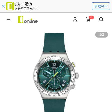
京站ｉ購物
開啟APP
立刻使用官方APP
0
1
/
2