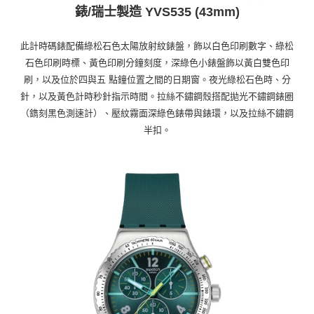
1.分期款項不併入電信帳單，「大哥付你分期」於每月結算日後寄送繳費提
錶/瑞士製造 YVS535 (43mm)
每筆NT$70，滿NT$899(含以上)免運費
【「AFTEE先享後付」結帳流程】
醒簡訊。
１．於結帳方式選擇「AFTEE先享後付」後，將跳轉至「AFTEE先享後付」
2.透過簡訊連結打開帳單後，可選擇「超商條碼／台灣大直營門市／銀行轉
付款後7-11取貨
結帳頁面，進行簡訊認證並確認金額後，即可完成結帳。
此計時碼錶配備綠松石色太陽放射紋錶盤，飾以白色印刷數字、綠松
帳／街口支付／iPASS MONEY」等通路繳費。
２．訂單成立數日內，您將收到繳費通知簡訊。
每筆NT$70，滿NT$899(含以上)免運費
石色印刷時標、黃色印刷分鐘刻度，深綠色小錶盤飾以黃白雙色印
３．收到繳費通知簡訊後14天內，點擊此簡訊中的連結，可透過四大超商／
【注意事項】
ATM／網路銀行／等多元方式進行付款，方視為交易完成。
刷，以及位於四與五 點鐘位置之間的日期窗。夜光綠松石色時、分
宅配
1.本服務係由「台灣大哥大股份有限公司」（以下簡稱本公司）所提供，讓
※ 請注意：結帳手續完成當下不需立刻繳費，但若您需要取消訂單，請聯絡
針，以及黃色計時秒針指示時間。拉絲不鏽鋼殼搭配拋光不鏽鋼錶圈
用戶於交易時，得透過本服務購買商品或服務，並由商店將買賣／分期付款
每筆NT$100，滿NT$1,000(含以上)免運費
購買商品的店家。未經商家同意取消之訂單仍視為有效，需透過AFTEE先享
買賣價金債權讓與本公司後，依約使用本公司帳單繳交帳款。
（鐫刻黑色測速計）、壓紋霧面深綠色錶帶與錶環，以及拉絲不鏽鋼
後付繳納相關費用。
2.基於同意付款使用「大哥付你分期」之契約關係目的，商店將以您的個人
京站台北店客服中心(1F星巴克旁) 即日起不提供京站紙袋，取件時
※ 交易是否成功請以「AFTEE先享後付 」之結帳頁面顯示為準，若有關於
半扣。
資料（包含姓名、電話或地址）提供予台灣大哥大進項蒐集、處理及利用，
是否繳費成功／繳費後需取消欲退款等相關疑問，請聯繫「AFTEE先享後付
請自備購物袋，若需購買紙袋可現場詢問
由本公司與您本人進行分期帳單所需資料之確認、核對及更正。
客戶支援中心」
https://netprotections.freshdesk.com/support/home
3.完整用戶服務條款，請詳閱以下連結：
https://oppay.tw/userRule
免運費
【注意事項】
１．透過由恩沛科技股份有限公司提供之「AFTEE先享後付」服務完成之交
易，需依本服務之必要範圍內提供個人資料，並將交易相關給付款項請求債
權轉讓予恩沛科技股份有限公司。
２．關於個人資料處理事宜，請瀏覽以下網址：
https://aftee.tw/terms/#terms3
３．未成年的使用者請事先徵得法定代理人或監護人之同意方可使用
「AFTEE先享後付」，若未經同意申辦者引起之損失，本公司不負相關責
任。
４．使用「AFTEE先享後付」時，將依據個別帳號之用戶狀況，依本公司即
時審查核予不同之上限額度；若仍有額度不足之情形，本公司將視審查結果