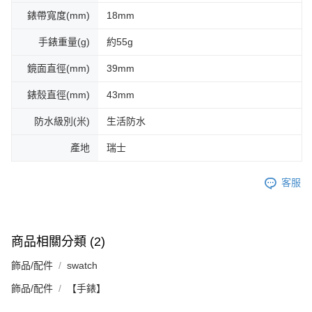
錶帶寬度(mm)
18mm
手錶重量(g)
約55g
鏡面直徑(mm)
39mm
錶殼直徑(mm)
43mm
防水級別(米)
生活防水
產地
瑞士
客服
商品相關分類 (2)
飾品/配件
swatch
飾品/配件
【手錶】