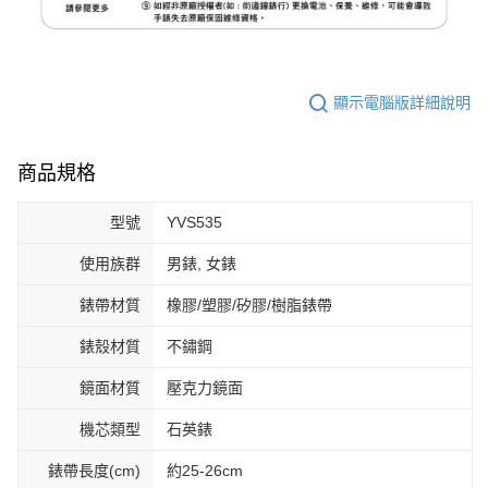
顯示電腦版詳細說明
商品規格
型號
YVS535
使用族群
男錶, 女錶
錶帶材質
橡膠/塑膠/矽膠/樹脂錶帶
錶殼材質
不鏽鋼
鏡面材質
壓克力鏡面
機芯類型
石英錶
錶帶長度(cm)
約25-26cm