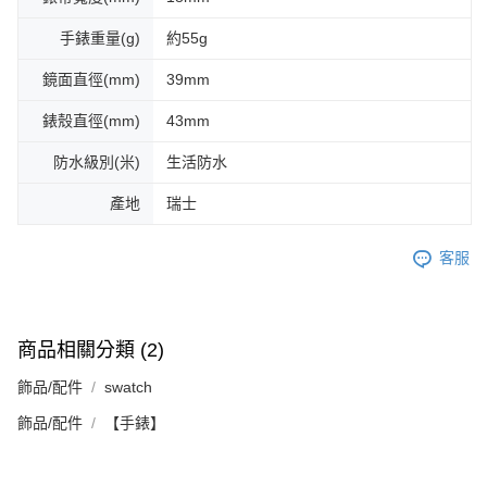
手錶重量(g)
約55g
鏡面直徑(mm)
39mm
錶殼直徑(mm)
43mm
防水級別(米)
生活防水
產地
瑞士
客服
商品相關分類 (2)
飾品/配件
swatch
飾品/配件
【手錶】