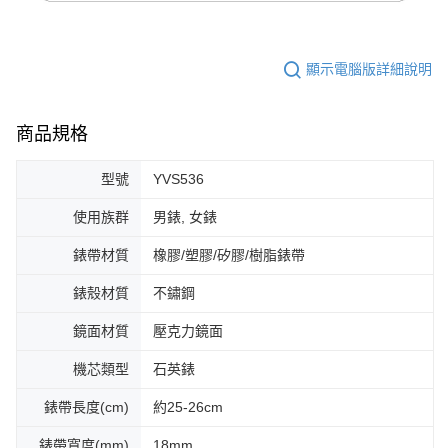
顯示電腦版詳細說明
商品規格
型號
YVS536
使用族群
男錶, 女錶
錶帶材質
橡膠/塑膠/矽膠/樹脂錶帶
錶殼材質
不鏽鋼
鏡面材質
壓克力鏡面
機芯類型
石英錶
錶帶長度(cm)
約25-26cm
錶帶寬度(mm)
18mm