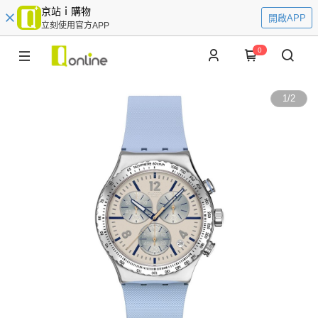
京站ｉ購物
開啟APP
立刻使用官方APP
0
1
/
2