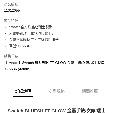
合作金庫商業銀行
第一商業銀行
LINE Pay
商品編號
華南商業銀行
彰化商業銀行
11312055
Apple Pay
上海商業儲蓄銀行
台北富邦商業銀行
國泰世華商業銀行
兆豐國際商業銀行
商品特色
街口支付
臺灣中小企業銀行
台中商業銀行
Swatch官方旗艦店瑞士製造
匯豐（台灣）商業銀行
華泰商業銀行
悠遊付
人氣熱銷款，摩登現代感十足
聯邦商業銀行
遠東國際商業銀行
元大商業銀行
永豐商業銀行
金屬不鏽鋼材質，質感瞬間加分
Google Pay
玉山商業銀行
星展（台灣）商業銀行
型號:YVS536
台新國際商業銀行
中國信託商業銀行
全盈+PAY
台灣樂天信用卡公司
銷售重點
大哥付你分期
【swatch】Swatch BLUESHIFT GLOW 金屬手錶/女錶/瑞士製造
相關說明
YVS536 (43mm)
【大哥付你分期使用說明】
AFTEE先享後付
1.本服務由台灣大哥大提供，台灣大哥大用戶可立即使用無須另外申請。
2.付款方式選擇「大哥付你分期」，訂單成立後會自動跳轉到大哥付的交易
相關說明
流程，驗證手機門號後，選擇欲分期的期數、繳款截止日，確認付款後即完
【關於「AFTEE先享後付」】
成交易。
ATM付款
詳細說明
商品規格
相關推薦
AFTEE先享後付是「在收到商品之後才付款」的支付方式。 讓您購物簡單
3.實際核准額度、可分期數及費用金額請依後續交易確認頁面所載為準。
便利好安心！
4.訂單成立30分鐘內，如未前往確認交易或遇審核未通過，訂單將自動取
１．簡單：不需註冊會員、不需綁卡、不需儲值。
運送方式
消。如遇「轉專審核」未通過狀況，表示未達大哥付你分期系統評分，恕無
２．便利：只要手機號碼，簡訊認證，即可結帳。
法說明評估內容。
３．安心：先確認商品／服務後，再付款。
Swatch BLUESHIFT GLOW 金屬手錶/女錶/瑞士
付款後全家取貨
【繳款方式說明】