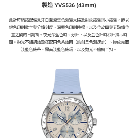
製造 YVS536 (43mm)
1.分期款項不併入電信帳單，「大哥付你分期」於每月結算日後寄送繳費提
每筆NT$70，滿NT$899(含以上)免運費
【「AFTEE先享後付」結帳流程】
醒簡訊。
１．於結帳方式選擇「AFTEE先享後付」後，將跳轉至「AFTEE先享後付」
2.透過簡訊連結打開帳單後，可選擇「超商條碼／台灣大直營門市／銀行轉
付款後7-11取貨
結帳頁面，進行簡訊認證並確認金額後，即可完成結帳。
此計時碼錶配備象牙白至淺藍色漸變太陽放射紋錶盤與小錶盤，飾以
帳／街口支付／iPASS MONEY」等通路繳費。
２．訂單成立數日內，您將收到繳費通知簡訊。
每筆NT$70，滿NT$899(含以上)免運費
銀色印刷數字與分鐘刻度、深藍色印刷時標，以及位於四與五點鐘位
３．收到繳費通知簡訊後14天內，點擊此簡訊中的連結，可透過四大超商／
【注意事項】
置之間的日期窗。夜光深藍色時、分針，以及金色計時秒針指示時
ATM／網路銀行／等多元方式進行付款，方視為交易完成。
宅配
1.本服務係由「台灣大哥大股份有限公司」（以下簡稱本公司）所提供，讓
※ 請注意：結帳手續完成當下不需立刻繳費，但若您需要取消訂單，請聯絡
間。拋光不鏽鋼錶殼搭配同色系錶圈（鐫刻黑色測速計）、壓紋霧面
用戶於交易時，得透過本服務購買商品或服務，並由商店將買賣／分期付款
每筆NT$100，滿NT$1,000(含以上)免運費
購買商品的店家。未經商家同意取消之訂單仍視為有效，需透過AFTEE先享
買賣價金債權讓與本公司後，依約使用本公司帳單繳交帳款。
淺藍色錶帶、霧面淺藍色錶環，以及拋光不鏽鋼半扣。
後付繳納相關費用。
2.基於同意付款使用「大哥付你分期」之契約關係目的，商店將以您的個人
京站台北店客服中心(1F星巴克旁) 即日起不提供京站紙袋，取件時
※ 交易是否成功請以「AFTEE先享後付 」之結帳頁面顯示為準，若有關於
資料（包含姓名、電話或地址）提供予台灣大哥大進項蒐集、處理及利用，
是否繳費成功／繳費後需取消欲退款等相關疑問，請聯繫「AFTEE先享後付
請自備購物袋，若需購買紙袋可現場詢問
由本公司與您本人進行分期帳單所需資料之確認、核對及更正。
客戶支援中心」
https://netprotections.freshdesk.com/support/home
3.完整用戶服務條款，請詳閱以下連結：
https://oppay.tw/userRule
免運費
【注意事項】
１．透過由恩沛科技股份有限公司提供之「AFTEE先享後付」服務完成之交
易，需依本服務之必要範圍內提供個人資料，並將交易相關給付款項請求債
權轉讓予恩沛科技股份有限公司。
２．關於個人資料處理事宜，請瀏覽以下網址：
https://aftee.tw/terms/#terms3
３．未成年的使用者請事先徵得法定代理人或監護人之同意方可使用
「AFTEE先享後付」，若未經同意申辦者引起之損失，本公司不負相關責
任。
４．使用「AFTEE先享後付」時，將依據個別帳號之用戶狀況，依本公司即
時審查核予不同之上限額度；若仍有額度不足之情形，本公司將視審查結果