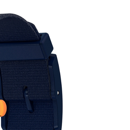
項】
恩沛科技股份有限公司提供之「AFTEE先享後付」服務完成之
依本服務之必要範圍內提供個人資料，並將交易相關給付款項請
讓予恩沛科技股份有限公司。
個人資料處理事宜，請瀏覽以下網址：
ee.tw/terms/#terms3
年的使用者請事先徵得法定代理人或監護人之同意方可使用
E先享後付」，若未經同意申辦者引起之損失，本公司不負相關責
AFTEE先享後付」時，將依據個別帳號之用戶狀況，依本公司
核予不同之上限額度；若仍有額度不足之情形，本公司將視審查
用戶進行身份認證。
一人註冊多個帳號或使用他人資訊註冊。若發現惡意使用之情
科技股份有限公司將有權停止該用戶之使用額度並採取法律行