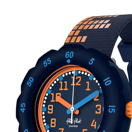
免運費
【注意事
１．透過由
交易，需
求債權轉
２．關於
https://aft
３．未成
「AFTE
任。
４．使用「
即時審查
結果請求
５．嚴禁
形，恩沛
動。