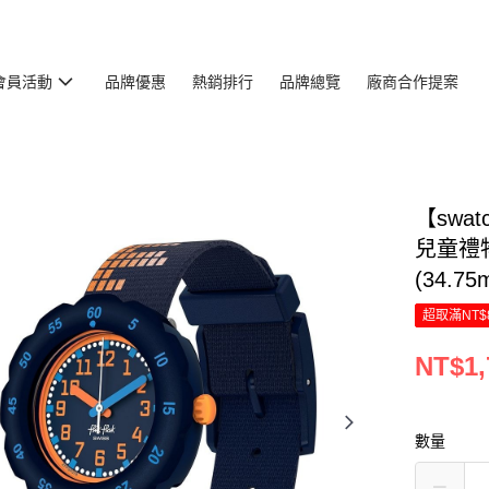
會員活動
品牌優惠
熱銷排行
品牌總覽
廠商合作提案
【swat
兒童禮物
(34.75
超取滿NT$
NT$1,
數量