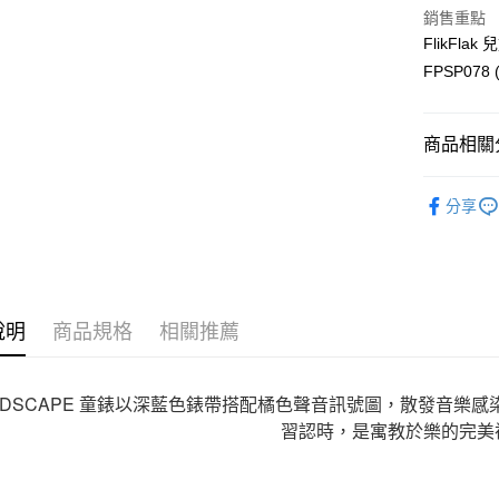
大哥付你
銷售重點
相關說明
FlikFl
【大哥付
AFTEE先
1.本服務
FPSP078 
2.付款方
相關說明
流程，驗
【關於「A
ATM付款
完成交易
AFTEE
商品相關分
3.實際核
便利好安
4.訂單成
１．簡單
飾品/配件
消。如遇
２．便利
運送方式
分享
無法說明
３．安心
【繳款方
付款後全
1.分期款
【「AFT
醒簡訊。
每筆NT$7
１．於結帳
2.透過簡
付」結帳
帳／街口支
付款後7-1
２．訂單
說明
商品規格
相關推薦
３．收到繳
每筆NT$7
【注意事
／ATM／
1.本服務
※ 請注意
宅配
用戶於交
絡購買商品
NDSCAPE 童錶以深藍色錶帶搭配橘色聲音訊號圖，散發音樂
款買賣價
先享後付
每筆NT$1
習認時，是寓教於樂的完美
2.基於同
※ 交易是
資料（包
是否繳費成
京站台北店
用，由本
付客戶支
請自備購
3.完整用