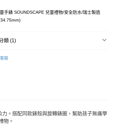
分期
ak 兒童手錶 SOUNDSCAPE 兒童禮物/安全防水/瑞士製造
你分期使用說明】
享後付
由台灣大哥大提供，台灣大哥大用戶可立即使用無須另外申請。
(34.75mm)
式選擇「大哥付你分期」，訂單成立後會自動跳轉到大哥付的交易
證手機門號後，選擇欲分期的期數、繳款截止日，確認付款後即
FTEE先享後付」】
。
先享後付是「在收到商品之後才付款」的支付方式。 讓您購物簡單
類 (1)
准額度、可分期數及費用金額請依後續交易確認頁面所載為準。
心！
立30分鐘內，如未前往確認交易或遇審核未通過，訂單將自動取
：不需註冊會員、不需綁卡、不需儲值。
swatch
「轉專審核」未通過狀況，表示未達大哥付你分期系統評分，恕
：只要手機號碼，簡訊認證，即可結帳。
客服
評估內容。
：先確認商品／服務後，再付款。
式說明】
家取貨
項不併入電信帳單，「大哥付你分期」於每月結算日後寄送繳費提
EE先享後付」結帳流程】
0，滿NT$899(含以上)免運費
方式選擇「AFTEE先享後付」後，將跳轉至「AFTEE先享後
訊連結打開帳單後，可選擇「超商條碼／台灣大直營門市／銀行轉
頁面，進行簡訊認證並確認金額後，即可完成結帳。
付／iPASS MONEY」等通路繳費。
1取貨
成立數日內，您將收到繳費通知簡訊。
費通知簡訊後14天內，點擊此簡訊中的連結，可透過四大超商
0，滿NT$899(含以上)免運費
項】
網路銀行／等多元方式進行付款，方視為交易完成。
係由「台灣大哥大股份有限公司」（以下簡稱本公司）所提供，讓
：結帳手續完成當下不需立刻繳費，但若您需要取消訂單，請聯
易時，得透過本服務購買商品或服務，並由商店將買賣／分期付
的店家。未經商家同意取消之訂單仍視為有效，需透過AFTEE
感染力。搭配同款錶殼與旋轉錶圈，幫助孩子無痛學
金債權讓與本公司後，依約使用本公司帳單繳交帳款。
繳納相關費用。
00，滿NT$1,000(含以上)免運費
禮物。
意付款使用「大哥付你分期」之契約關係目的，商店將以您的個人
否成功請以「AFTEE先享後付 」之結帳頁面顯示為準，若有關於
含姓名、電話或地址）提供予台灣大哥大進項蒐集、處理及利
功／繳費後需取消欲退款等相關疑問，請聯繫「AFTEE先享後
客服中心(1F星巴克旁) 即日起不提供京站紙袋，取件時
公司與您本人進行分期帳單所需資料之確認、核對及更正。
援中心」
https://netprotections.freshdesk.com/support/home
物袋，若需購買紙袋可現場詢問
戶服務條款，請詳閱以下連結：
https://oppay.tw/userRule