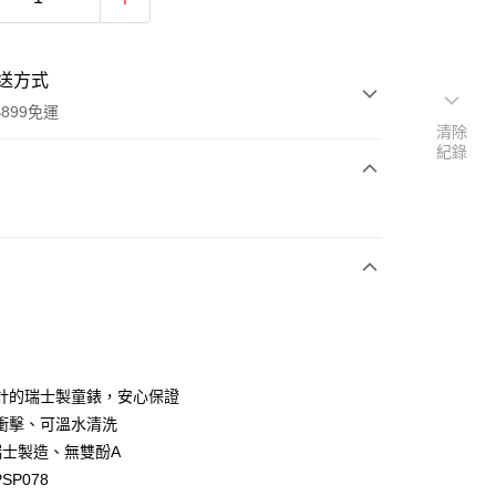
送方式
899免運
清除
紀錄
次付款
計的瑞士製童錶，安心保證
y
衝擊、可溫水清洗
%瑞士製造、無雙酚A
SP078