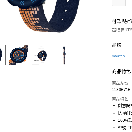
付款與運
超取滿NT$
付款方式
品牌
信用卡一
swatch
LINE Pay
商品特色
Apple Pay
商品編號
街口支付
11336716
商品特色
悠遊付
創意設
Google Pa
抗撞耐
100
全盈+PAY
型號:FP