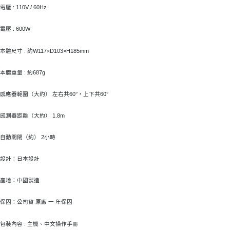
４．使用「AFTEE先享後付」時，將依據個別帳號之用戶狀況，依本公司即
電壓 :
110V / 60Hz
時審查核予不同之上限額度；若仍有額度不足之情形，本公司將視審查結果
請求用戶進行身份認證。
電壓 : 600W
５．嚴禁一人註冊多個帳號或使用他人資訊註冊。若發現惡意使用之情形，
恩沛科技股份有限公司將有權停止該用戶之使用額度並採取法律行動。
本體尺寸 :
約W117×D103×H185mm
本體重量 : 約687g
感應器範圍（大約） 左右共60°，上下共60°
感測器距離（大約） 1.8m
自動關閉（約） 2小時
設計：日本設計
產地：中國製造
保固：公司貨 原廠 一 年保固
包裝內容 : 主機、中文操作手冊