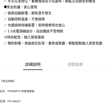
２．便利：只要手機號碼，簡訊認證，即可結帳。
✅ 冬天在家辦公、看書或陪孩子玩耍時，都能立刻感受到暖意
法說明評估內容。
３．安心：先確認商品／服務後，再付款。
付款後全家取貨
🛡️安全防護，安心使用
【繳款方式說明】
1.分期款項不併入電信帳單，「大哥付你分期」於每月結算日後寄送繳費提
每筆NT$70，滿NT$899(含以上)免運費
✅ 碰倒自動斷電，避免意外發生
【「AFTEE先享後付」結帳流程】
醒簡訊。
１．於結帳方式選擇「AFTEE先享後付」後，將跳轉至「AFTEE先享後付」
✅ 自動控制溫度，不會過熱
2.透過簡訊連結打開帳單後，可選擇「超商條碼／台灣大直營門市／銀行轉
付款後7-11取貨
結帳頁面，進行簡訊認證並確認金額後，即可完成結帳。
帳／街口支付／iPASS MONEY」等通路繳費。
✅ 內建過熱保護裝置，長時間使用也放心
２．訂單成立數日內，您將收到繳費通知簡訊。
每筆NT$70，滿NT$899(含以上)免運費
✅ 1.5米電源線設計，自由擺放不受限制
３．收到繳費通知簡訊後14天內，點擊此簡訊中的連結，可透過四大超商／
【注意事項】
ATM／網路銀行／等多元方式進行付款，方視為交易完成。
🎨時尚配色，融入居家風格
宅配
1.本服務係由「台灣大哥大股份有限公司」（以下簡稱本公司）所提供，讓
※ 請注意：結帳手續完成當下不需立刻繳費，但若您需要取消訂單，請聯絡
用戶於交易時，得透過本服務購買商品或服務，並由商店將買賣／分期付款
✅ 簡約耐看，無論放在臥室、書房或客廳，都能輕鬆融入居家氛圍
每筆NT$100，滿NT$1,000(含以上)免運費
購買商品的店家。未經商家同意取消之訂單仍視為有效，需透過AFTEE先享
買賣價金債權讓與本公司後，依約使用本公司帳單繳交帳款。
後付繳納相關費用。
2.基於同意付款使用「大哥付你分期」之契約關係目的，商店將以您的個人
京站台北店客服中心(1F星巴克旁) 即日起不提供京站紙袋，取件時
※ 交易是否成功請以「AFTEE先享後付 」之結帳頁面顯示為準，若有關於
資料（包含姓名、電話或地址）提供予台灣大哥大進項蒐集、處理及利用，
是否繳費成功／繳費後需取消欲退款等相關疑問，請聯繫「AFTEE先享後付
請自備購物袋，若需購買紙袋可現場詢問
由本公司與您本人進行分期帳單所需資料之確認、核對及更正。
客戶支援中心」
https://netprotections.freshdesk.com/support/home
3.完整用戶服務條款，請詳閱以下連結：
https://oppay.tw/userRule
詳細說明
相關推薦
免運費
【注意事項】
１．透過由恩沛科技股份有限公司提供之「AFTEE先享後付」服務完成之交
易，需依本服務之必要範圍內提供個人資料，並將交易相關給付款項請求債
【商品規格】
權轉讓予恩沛科技股份有限公司。
２．關於個人資料處理事宜，請瀏覽以下網址：
品名 : PRISMATE 陶瓷電暖器
https://aftee.tw/terms/#terms3
３．未成年的使用者請事先徵得法定代理人或監護人之同意方可使用
「AFTEE先享後付」，若未經同意申辦者引起之損失，本公司不負相關責
型號 : PR-WA023
任。