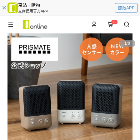
京站ｉ購物
開啟APP
立刻使用官方APP
0
1
/
8