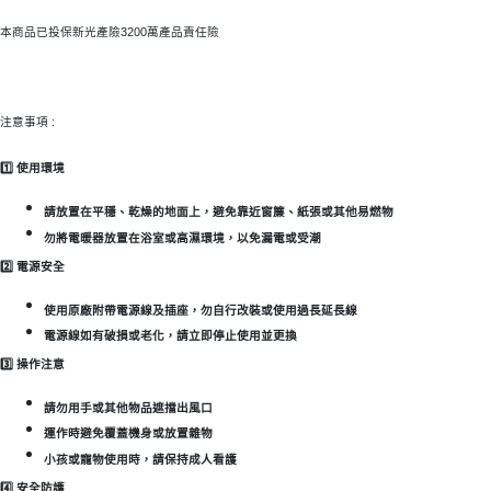
本商品已投保新光產險3200萬產品責任險
注意事項 :
1️⃣
使用環境
請放置在平穩、乾燥的地面上，避免靠近窗簾、紙張或其他易燃物
勿將電暖器放置在浴室或高濕環境，以免漏電或受潮
2️⃣
電源安全
使用原廠附帶電源線及插座，勿自行改裝或使用過長延長線
電源線如有破損或老化，請立即停止使用並更換
3️⃣
操作注意
請勿用手或其他物品遮擋出風口
運作時避免覆蓋機身或放置雜物
小孩或寵物使用時，請保持成人看護
4️⃣
安全防護