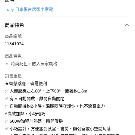
信用卡一次付款
Toffy 日本復古居家小家電
LINE Pay
商品特色
Apple Pay
商品編號
街口支付
11341074
悠遊付
商品特色
Google Pay
時尚配色，融入居家風格
全盈+PAY
銷售重點
大哥付你分期
🔥智慧感應，省電便利
相關說明
✅ 人體感應左右60°、上下60°，距離約1.8m
【大哥付你分期使用說明】
✅ 有人自動開啟，離開自動關閉
AFTEE先享後付
1.本服務由台灣大哥大提供，台灣大哥大用戶可立即使用無須另外申請。
✅ 自動關機約2小時，溫暖隨時守護你，也不浪費電力
2.付款方式選擇「大哥付你分期」，訂單成立後會自動跳轉到大哥付的交易
相關說明
流程，驗證手機門號後，選擇欲分期的期數、繳款截止日，確認付款後即完
⚡高效加熱，小巧輕巧
【關於「AFTEE先享後付」】
成交易。
ATM付款
AFTEE先享後付是「在收到商品之後才付款」的支付方式。 讓您購物簡單
✅ 600W陶瓷加熱器，瞬間暖房
3.實際核准額度、可分期數及費用金額請依後續交易確認頁面所載為準。
便利好安心！
4.訂單成立30分鐘內，如未前往確認交易或遇審核未通過，訂單將自動取
✅ 小巧設計，方便搬到臥室、書房、辦公室或小空間角落
１．簡單：不需註冊會員、不需綁卡、不需儲值。
運送方式
消。如遇「轉專審核」未通過狀況，表示未達大哥付你分期系統評分，恕無