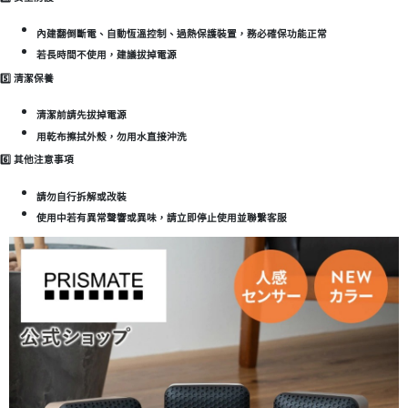
內建翻倒斷電、自動恆溫控制、過熱保護裝置，務必確保功能正常
若長時間不使用，建議拔掉電源
5️⃣
清潔保養
清潔前請先拔掉電源
用乾布擦拭外殼，勿用水直接沖洗
6️⃣
其他注意事項
請勿自行拆解或改裝
使用中若有異常聲響或異味，請立即停止使用並聯繫客服