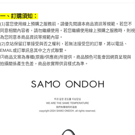
1.分期款項不併入電信帳單，「大哥付你分期」於每月結算日後寄送繳費提
每筆NT$70，滿NT$899(含以上)免運費
【「AFTEE先享後付」結帳流程】
醒簡訊。
１．於結帳方式選擇「AFTEE先享後付」後，將跳轉至「AFTEE先享後付」
2.透過簡訊連結打開帳單後，可選擇「超商條碼／台灣大直營門市／銀行轉
一、訂購須知：
付款後7-11取貨
結帳頁面，進行簡訊認證並確認金額後，即可完成結帳。
帳／街口支付／iPASS MONEY」等通路繳費。
２．訂單成立數日內，您將收到繳費通知簡訊。
(1)當您使用線上預購之服務前，請優先閱讀本商品資訊等規範。若您不
每筆NT$70，滿NT$899(含以上)免運費
３．收到繳費通知簡訊後14天內，點擊此簡訊中的連結，可透過四大超商／
同意相關內容者，請勿繼續使用。若您繼續使用線上預購之服務時，則視
【注意事項】
ATM／網路銀行／等多元方式進行付款，方視為交易完成。
宅配
為您同意本商品資訊等規範內容。
1.本服務係由「台灣大哥大股份有限公司」（以下簡稱本公司）所提供，讓
※ 請注意：結帳手續完成當下不需立刻繳費，但若您需要取消訂單，請聯絡
用戶於交易時，得透過本服務購買商品或服務，並由商店將買賣／分期付款
(2)京站保留訂單接受與否之權利，若無法接受您的訂單，將以電話、
每筆NT$100，滿NT$1,000(含以上)免運費
購買商品的店家。未經商家同意取消之訂單仍視為有效，需透過AFTEE先享
買賣價金債權讓與本公司後，依約使用本公司帳單繳交帳款。
EMAIL或訂單訊息其中之方式聯繫。
後付繳納相關費用。
2.基於同意付款使用「大哥付你分期」之契約關係目的，商店將以您的個人
京站台北店客服中心(1F星巴克旁) 即日起不提供京站紙袋，取件時
※ 交易是否成功請以「AFTEE先享後付 」之結帳頁面顯示為準，若有關於
(3)
商品文案為專櫃(原廠/供應商)所提供，商品顏色可能會因網頁呈現與
資料（包含姓名、電話或地址）提供予台灣大哥大進項蒐集、處理及利用，
是否繳費成功／繳費後需取消欲退款等相關疑問，請聯繫「AFTEE先享後付
請自備購物袋，若需購買紙袋可現場詢問
拍攝關係產生色差，商品依實際供貨樣式為準。
由本公司與您本人進行分期帳單所需資料之確認、核對及更正。
客戶支援中心」
https://netprotections.freshdesk.com/support/home
3.完整用戶服務條款，請詳閱以下連結：
https://oppay.tw/userRule
免運費
【注意事項】
１．透過由恩沛科技股份有限公司提供之「AFTEE先享後付」服務完成之交
易，需依本服務之必要範圍內提供個人資料，並將交易相關給付款項請求債
權轉讓予恩沛科技股份有限公司。
２．關於個人資料處理事宜，請瀏覽以下網址：
https://aftee.tw/terms/#terms3
３．未成年的使用者請事先徵得法定代理人或監護人之同意方可使用
「AFTEE先享後付」，若未經同意申辦者引起之損失，本公司不負相關責
任。
４．使用「AFTEE先享後付」時，將依據個別帳號之用戶狀況，依本公司即
時審查核予不同之上限額度；若仍有額度不足之情形，本公司將視審查結果