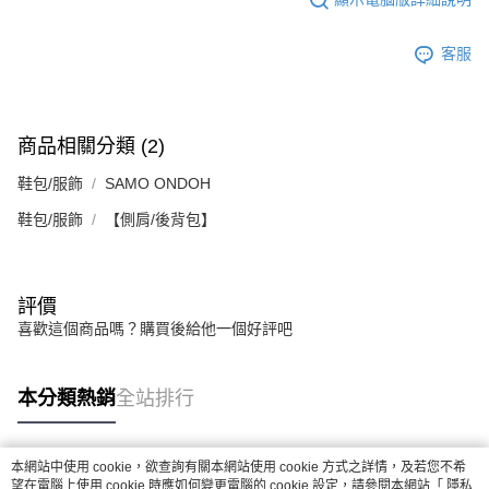
客服
商品相關分類 (2)
鞋包/服飾
SAMO ONDOH
鞋包/服飾
【側肩/後背包】
評價
喜歡這個商品嗎？購買後給他一個好評吧
本分類熱銷
全站排行
本網站中使用 cookie，欲查詢有關本網站使用 cookie 方式之詳情，及若您不希
熱門標籤
望在電腦上使用 cookie 時應如何變更電腦的 cookie 設定，請參閱本網站「
隱私