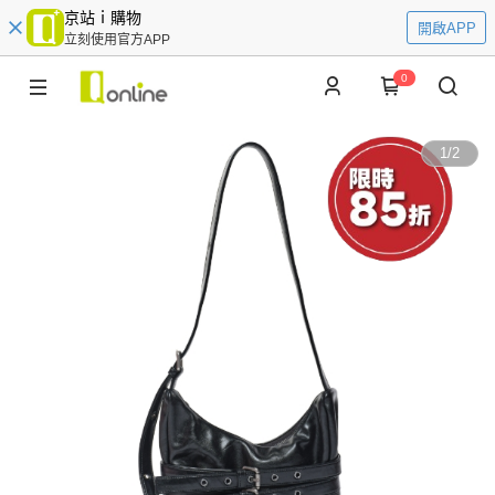
京站ｉ購物
開啟APP
立刻使用官方APP
0
1
/
2