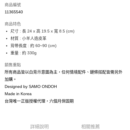
合作金庫商業銀行
第一商業銀行
LINE Pay
商品編號
華南商業銀行
彰化商業銀行
11365540
Apple Pay
上海商業儲蓄銀行
台北富邦商業銀行
國泰世華商業銀行
兆豐國際商業銀行
商品特色
街口支付
臺灣中小企業銀行
台中商業銀行
尺寸 : 長 24 x 高 19.5 x 寬 8.5 (cm)
匯豐（台灣）商業銀行
華泰商業銀行
悠遊付
材質 : 小羊人造皮革
聯邦商業銀行
遠東國際商業銀行
元大商業銀行
永豐商業銀行
背帶長度 : 約 60~90 (cm)
Google Pay
玉山商業銀行
星展（台灣）商業銀行
重量 : 約 330g
台新國際商業銀行
中國信託商業銀行
全盈+PAY
台灣樂天信用卡公司
銷售重點
大哥付你分期
所有商品皆以白背示意圖為主，任何情境配件、鏈條搭配皆需另外
相關說明
加購。
【大哥付你分期使用說明】
AFTEE先享後付
Designed by SAMO ONDOH
1.本服務由台灣大哥大提供，台灣大哥大用戶可立即使用無須另外申請。
2.付款方式選擇「大哥付你分期」，訂單成立後會自動跳轉到大哥付的交易
相關說明
Made in Korea
流程，驗證手機門號後，選擇欲分期的期數、繳款截止日，確認付款後即完
【關於「AFTEE先享後付」】
台灣唯一正版授權代理，六個月保固期
成交易。
ATM付款
AFTEE先享後付是「在收到商品之後才付款」的支付方式。 讓您購物簡單
3.實際核准額度、可分期數及費用金額請依後續交易確認頁面所載為準。
便利好安心！
4.訂單成立30分鐘內，如未前往確認交易或遇審核未通過，訂單將自動取
１．簡單：不需註冊會員、不需綁卡、不需儲值。
運送方式
消。如遇「轉專審核」未通過狀況，表示未達大哥付你分期系統評分，恕無
２．便利：只要手機號碼，簡訊認證，即可結帳。
法說明評估內容。
３．安心：先確認商品／服務後，再付款。
詳細說明
相關推薦
付款後全家取貨
【繳款方式說明】