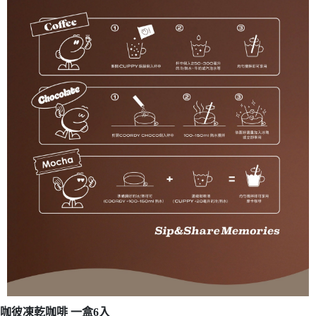
咖彼凍乾咖啡 一盒6入