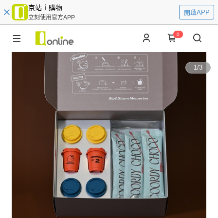
京站ｉ購物
開啟APP
立刻使用官方APP
0
1
/
3