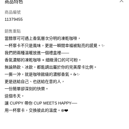
6 期 0 利率 每期
NT$124
21家銀行
商品特色
合作金庫商業銀行
第一商業銀行
LINE Pay
商品編號
華南商業銀行
彰化商業銀行
11379455
Apple Pay
上海商業儲蓄銀行
台北富邦商業銀行
國泰世華商業銀行
兆豐國際商業銀行
銷售重點
街口支付
臺灣中小企業銀行
台中商業銀行
當醇厚可可遇上香氣層次分明的凍乾咖啡，
匯豐（台灣）商業銀行
華泰商業銀行
悠遊付
一杯摩卡不只是風味，更是一瞬間幸福被點亮的感覺。✨
聯邦商業銀行
遠東國際商業銀行
元大商業銀行
永豐商業銀行
我們把兩種溫暖放進一個禮盒裡——
Google Pay
玉山商業銀行
星展（台灣）商業銀行
香氣濃郁的凍乾咖啡 × 細緻滑口的可可粉。
台新國際商業銀行
中國信託商業銀行
全盈+PAY
無論熱飲、冰飲，都能調出屬於你的完美摩卡比例。
台灣樂天信用卡公司
一撕一沖，就是咖啡館級的濃郁香氣。☕✨
大哥付你分期
更是送給自己、也送給在意的人，
相關說明
一份簡單卻深刻的快樂。
【大哥付你分期使用說明】
AFTEE先享後付
1.本服務由台灣大哥大提供，台灣大哥大用戶可立即使用無須另外申請。
這個冬天，
2.付款方式選擇「大哥付你分期」，訂單成立後會自動跳轉到大哥付的交易
相關說明
讓 CUPPY 帶你 CUP MEETS HAPPY──
流程，驗證手機門號後，選擇欲分期的期數、繳款截止日，確認付款後即完
【關於「AFTEE先享後付」】
成交易。
用一杯摩卡，交換彼此的溫度。❄️❤️
ATM付款
AFTEE先享後付是「在收到商品之後才付款」的支付方式。 讓您購物簡單
3.實際核准額度、可分期數及費用金額請依後續交易確認頁面所載為準。
便利好安心！
4.訂單成立30分鐘內，如未前往確認交易或遇審核未通過，訂單將自動取
１．簡單：不需註冊會員、不需綁卡、不需儲值。
運送方式
消。如遇「轉專審核」未通過狀況，表示未達大哥付你分期系統評分，恕無
２．便利：只要手機號碼，簡訊認證，即可結帳。