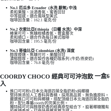
No.1 厄瓜多 Ecuador (水洗 厭氧) 中浅
柔和果酸、淡酒香氣、蜜香回甘
中等甜感，適合風味型美式
咖啡因含量：162.1 毫克/份
No.2 衣索比亞Ethiopia（日曬 水洗）中深
榛果可可、焦糖柑橘香氣、豐富層次
柔和順口，適合作為每日美式咖啡
咖啡因含量：195.5 毫克/份
No.3 哥倫比亞 Colombian (水洗) 深度
醇厚煙燻、焦糖可可、果酸回甘
濃郁醇厚，適合製作各種奶咖系列 (牛奶/燕麥奶)
咖啡因含量：76.8 毫克/份
一盒6
COORDY CHOCO 經典可可沖泡飲
入
進口可可粉x日本北海道四葉全脂奶粉x純椰糖
堅持無添加人工香料與香精，採用高品質、無負擔原料。
嚴選進口可可粉與椰糖，搭配頂級日本北海道四葉全脂奶
粉，配比專屬coordy的完美比例。
獨特純可可與醇厚奶香的經典原型組合下，掂著椰糖獨有
的焦糖香氣，打造味覺豐富層次感。