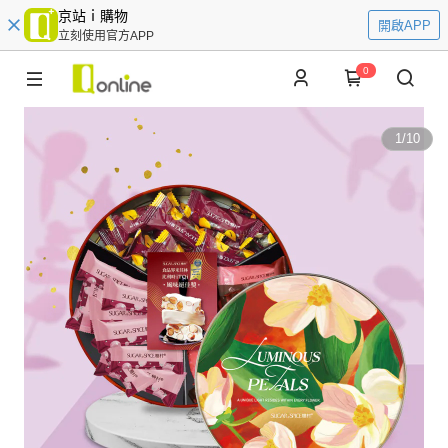
京站ｉ購物
開啟APP
立刻使用官方APP
0
1
/
10