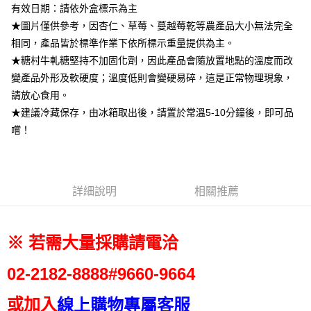
1.分期款項不併入電信帳單，「大哥付你分期」於每月結算日後寄送繳費提
每筆NT$200，滿NT$2,500(含以上)免運費
有效日期：請依外盒標示為主
【「AFTEE先享後付」結帳流程】
醒簡訊。
１．於結帳方式選擇「AFTEE先享後付」後，將跳轉至「AFTEE先享後付」
★圖片僅供參考，因杏仁、草莓、蔓越莓乾等農產品大小無法完全
2.透過簡訊連結打開帳單後，可選擇「超商條碼／台灣大直營門市／銀行轉
京站台北店客服中心(1F星巴克旁)
結帳頁面，進行簡訊認證並確認金額後，即可完成結帳。
帳／街口支付／iPASS MONEY」等通路繳費。
相同，產品皆於標準作業下依所標示重量提供為主。
２．訂單成立數日內，您將收到繳費通知簡訊。
免運費
★糖村牛軋糖堅持不加固化劑，因此產品會隨放置地點的溫度而改
３．收到繳費通知簡訊後14天內，點擊此簡訊中的連結，可透過四大超商／
【注意事項】
ATM／網路銀行／等多元方式進行付款，方視為交易完成。
變產品外形及軟硬度；溫度低則會變硬易碎，這是正常物理現象，
1.本服務係由「台灣大哥大股份有限公司」（以下簡稱本公司）所提供，讓
※ 請注意：結帳手續完成當下不需立刻繳費，但若您需要取消訂單，請聯絡
用戶於交易時，得透過本服務購買商品或服務，並由商店將買賣／分期付款
請放心食用。
購買商品的店家。未經商家同意取消之訂單仍視為有效，需透過AFTEE先享
買賣價金債權讓與本公司後，依約使用本公司帳單繳交帳款。
後付繳納相關費用。
★建議冷藏保存，由冰箱取出後，請置於常溫5-10分鐘後，即可品
2.基於同意付款使用「大哥付你分期」之契約關係目的，商店將以您的個人
※ 交易是否成功請以「AFTEE先享後付 」之結帳頁面顯示為準，若有關於
嚐！
資料（包含姓名、電話或地址）提供予台灣大哥大進項蒐集、處理及利用，
是否繳費成功／繳費後需取消欲退款等相關疑問，請聯繫「AFTEE先享後付
由本公司與您本人進行分期帳單所需資料之確認、核對及更正。
客戶支援中心」
https://netprotections.freshdesk.com/support/home
3.完整用戶服務條款，請詳閱以下連結：
https://oppay.tw/userRule
【注意事項】
１．透過由恩沛科技股份有限公司提供之「AFTEE先享後付」服務完成之交
詳細說明
相關推薦
易，需依本服務之必要範圍內提供個人資料，並將交易相關給付款項請求債
權轉讓予恩沛科技股份有限公司。
２．關於個人資料處理事宜，請瀏覽以下網址：
https://aftee.tw/terms/#terms3
※ 若需大量採購請電洽
３．未成年的使用者請事先徵得法定代理人或監護人之同意方可使用
「AFTEE先享後付」，若未經同意申辦者引起之損失，本公司不負相關責
02-2182-
8888#9660-9664
任。
４．使用「AFTEE先享後付」時，將依據個別帳號之用戶狀況，依本公司即
時審查核予不同之上限額度；若仍有額度不足之情形，本公司將視審查結果
或加入
線上購物專屬客服
請求用戶進行身份認證。