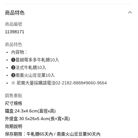
LINE Pay
商品特色
Apple Pay
商品編號
街口支付
11398171
悠遊付
商品特色
Google Pay
內容物：
全盈+PAY
❶蔓越莓多多牛軋糖10入
❷法式牛軋糖10入
大哥付你分期
➌南棗火山豆豆菓10入
相關說明
※ 若需大量採購請電洽02-2182-8888#9660-9664
【大哥付你分期使用說明】
AFTEE先享後付
1.本服務由台灣大哥大提供，台灣大哥大用戶可立即使用無須另外申請。
銷售重點
2.付款方式選擇「大哥付你分期」，訂單成立後會自動跳轉到大哥付的交易
相關說明
流程，驗證手機門號後，選擇欲分期的期數、繳款截止日，確認付款後即完
尺寸規格
【關於「AFTEE先享後付」】
成交易。
ATM付款
AFTEE先享後付是「在收到商品之後才付款」的支付方式。 讓您購物簡單
鐵盒:24.3x4.6cm(直徑x高)
3.實際核准額度、可分期數及費用金額請依後續交易確認頁面所載為準。
便利好安心！
4.訂單成立30分鐘內，如未前往確認交易或遇審核未通過，訂單將自動取
外提盒:30.5x26x5.4cm(長×寬×高)
１．簡單：不需註冊會員、不需綁卡、不需儲值。
運送方式
消。如遇「轉專審核」未通過狀況，表示未達大哥付你分期系統評分，恕無
２．便利：只要手機號碼，簡訊認證，即可結帳。
效期說明
法說明評估內容。
３．安心：先確認商品／服務後，再付款。
冷藏宅配
保存期限：牛軋糖65天內 / 南棗火山豆豆菓90天內
【繳款方式說明】