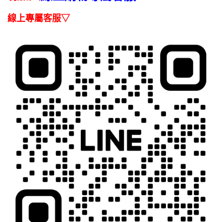
５．嚴禁一人註冊多個帳號或使用他人資訊註冊。若發現惡意使用之情形，
線上專屬客服▽
恩沛科技股份有限公司將有權停止該用戶之使用額度並採取法律行動。