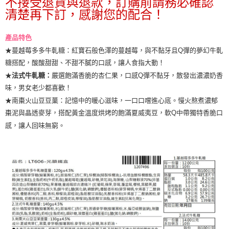
不接受退貨與退款，訂購前請務必確認
清楚再下訂，感謝您的配合！
產品特色
★
蔓越莓多多牛軋糖
：
紅寶石般色澤的蔓越莓，與不黏牙且Q彈的夢幻牛軋
糖搭配，酸酸甜甜、不甜不膩的口感，讓人食指大動！
★
嚴選飽滿香脆的杏仁果，口感Q彈不黏牙，
散發出濃濃奶香
法式牛軋糖：
味，男女老少都喜歡！
★
南棗火山豆豆菓：
記憶中的暖心滋味，一口口嚐進心底。慢火熬煮濃郁
棗泥與晶透麥芽，搭配黃金溫度烘烤的飽滿夏威夷豆，軟
中帶獨特香脆口
Q
感，讓人回味無窮。