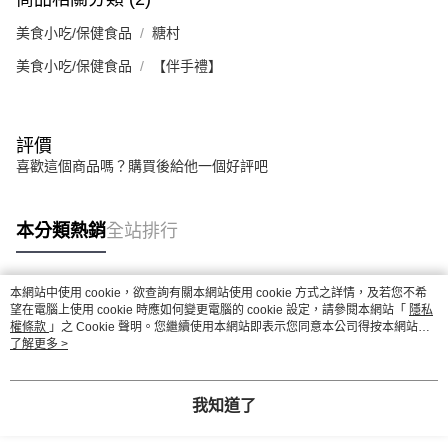
美食小吃/保健食品
糖村
美食小吃/保健食品
【伴手禮】
評價
喜歡這個商品嗎？購買後給他一個好評吧
本分類熱銷
全站排行
本網站中使用 cookie，欲查詢有關本網站使用 cookie 方式之詳情，及若您不希
熱門標籤
望在電腦上使用 cookie 時應如何變更電腦的 cookie 設定，請參閱本網站「
隱私
權條款
」之 Cookie 聲明。您繼續使用本網站即表示您同意本公司得按本網站使
用條款之 Cookie 聲明使用 cookie。
了解更多 >
我知道了