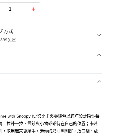
送方式
899免運
次付款
 Time with Snoopy !史努比卡夾零錢包以輕巧設計陪你每
y
調。拉鍊一拉，零錢與小物乖乖待在自己的位置；卡片
列，取用起來更順手。迷你的尺寸剛剛好，放口袋、放