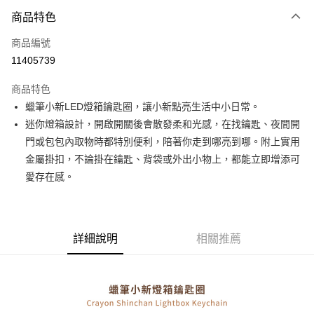
商品特色
Apple Pay
商品編號
街口支付
11405739
悠遊付
商品特色
Google Pay
蠟筆小新LED燈箱鑰匙圈，讓小新點亮生活中小日常。
全盈+PAY
迷你燈箱設計，開啟開關後會散發柔和光感，在找鑰匙、夜間開
門或包包內取物時都特別便利，陪著你走到哪亮到哪。附上實用
大哥付你分期
金屬掛扣，不論掛在鑰匙、背袋或外出小物上，都能立即增添可
相關說明
愛存在感。
【大哥付你分期使用說明】
AFTEE先享後付
1.本服務由台灣大哥大提供，台灣大哥大用戶可立即使用無須另外申請。
2.付款方式選擇「大哥付你分期」，訂單成立後會自動跳轉到大哥付的交易
相關說明
流程，驗證手機門號後，選擇欲分期的期數、繳款截止日，確認付款後即完
【關於「AFTEE先享後付」】
成交易。
ATM付款
AFTEE先享後付是「在收到商品之後才付款」的支付方式。 讓您購物簡單
詳細說明
相關推薦
3.實際核准額度、可分期數及費用金額請依後續交易確認頁面所載為準。
便利好安心！
4.訂單成立30分鐘內，如未前往確認交易或遇審核未通過，訂單將自動取
１．簡單：不需註冊會員、不需綁卡、不需儲值。
運送方式
消。如遇「轉專審核」未通過狀況，表示未達大哥付你分期系統評分，恕無
２．便利：只要手機號碼，簡訊認證，即可結帳。
法說明評估內容。
３．安心：先確認商品／服務後，再付款。
付款後全家取貨
【繳款方式說明】
1.分期款項不併入電信帳單，「大哥付你分期」於每月結算日後寄送繳費提
每筆NT$70，滿NT$899(含以上)免運費
【「AFTEE先享後付」結帳流程】