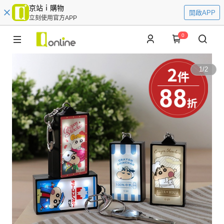
京站ｉ購物
開啟APP
立刻使用官方APP
0
1
/
2