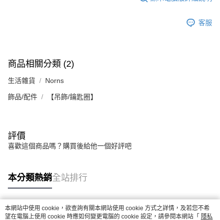
客服
商品相關分類 (2)
生活雜貨
Norns
飾品/配件
【吊飾/鑰匙圈】
評價
喜歡這個商品嗎？購買後給他一個好評吧
本分類熱銷
全站排行
本網站中使用 cookie，欲查詢有關本網站使用 cookie 方式之詳情，及若您不希
熱門標籤
望在電腦上使用 cookie 時應如何變更電腦的 cookie 設定，請參閱本網站「
隱私