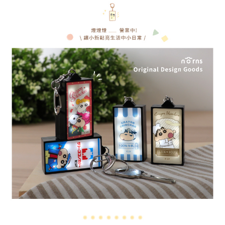
醒簡訊。
１．於結帳方式選擇「AFTEE先享後付」後，將跳轉至「AFTEE先享後付」
2.透過簡訊連結打開帳單後，可選擇「超商條碼／台灣大直營門市／銀行轉
付款後7-11取貨
結帳頁面，進行簡訊認證並確認金額後，即可完成結帳。
帳／街口支付／iPASS MONEY」等通路繳費。
２．訂單成立數日內，您將收到繳費通知簡訊。
每筆NT$70，滿NT$899(含以上)免運費
３．收到繳費通知簡訊後14天內，點擊此簡訊中的連結，可透過四大超商／
【注意事項】
ATM／網路銀行／等多元方式進行付款，方視為交易完成。
宅配
1.本服務係由「台灣大哥大股份有限公司」（以下簡稱本公司）所提供，讓
※ 請注意：結帳手續完成當下不需立刻繳費，但若您需要取消訂單，請聯絡
用戶於交易時，得透過本服務購買商品或服務，並由商店將買賣／分期付款
每筆NT$100，滿NT$1,000(含以上)免運費
購買商品的店家。未經商家同意取消之訂單仍視為有效，需透過AFTEE先享
買賣價金債權讓與本公司後，依約使用本公司帳單繳交帳款。
後付繳納相關費用。
2.基於同意付款使用「大哥付你分期」之契約關係目的，商店將以您的個人
京站台北店客服中心(1F星巴克旁) 即日起不提供京站紙袋，取件時
※ 交易是否成功請以「AFTEE先享後付 」之結帳頁面顯示為準，若有關於
資料（包含姓名、電話或地址）提供予台灣大哥大進項蒐集、處理及利用，
是否繳費成功／繳費後需取消欲退款等相關疑問，請聯繫「AFTEE先享後付
請自備購物袋，若需購買紙袋可現場詢問
由本公司與您本人進行分期帳單所需資料之確認、核對及更正。
客戶支援中心」
https://netprotections.freshdesk.com/support/home
3.完整用戶服務條款，請詳閱以下連結：
https://oppay.tw/userRule
免運費
【注意事項】
１．透過由恩沛科技股份有限公司提供之「AFTEE先享後付」服務完成之交
易，需依本服務之必要範圍內提供個人資料，並將交易相關給付款項請求債
權轉讓予恩沛科技股份有限公司。
２．關於個人資料處理事宜，請瀏覽以下網址：
https://aftee.tw/terms/#terms3
３．未成年的使用者請事先徵得法定代理人或監護人之同意方可使用
「AFTEE先享後付」，若未經同意申辦者引起之損失，本公司不負相關責
任。
４．使用「AFTEE先享後付」時，將依據個別帳號之用戶狀況，依本公司即
時審查核予不同之上限額度；若仍有額度不足之情形，本公司將視審查結果
請求用戶進行身份認證。
５．嚴禁一人註冊多個帳號或使用他人資訊註冊。若發現惡意使用之情形，