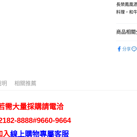
街口支付
長榮鳳凰酒
臺灣中
匯豐（
料理，和
悠遊付
聯邦商
元大商
Google Pa
玉山商
商品相關分
台新國
全盈+PAY
台灣樂
美食小吃/
大哥付你
分享
相關說明
【大哥付
AFTEE先
1.本服務
2.付款方
相關說明
流程，驗
【關於「A
說明
相關推薦
ATM付款
完成交易
AFTEE
3.實際核
便利好安
4.訂單成
１．簡單
消。如遇
２．便利
運送方式
 若需大量採購請電洽
無法說明
３．安心
【繳款方
免運優惠
1.分期款
【「AFT
2182-
8888#9660-9664
醒簡訊。
免運費
１．於結帳
2.透過簡
付」結帳
加入
線上購物專屬客服
帳／街口支
２．訂單