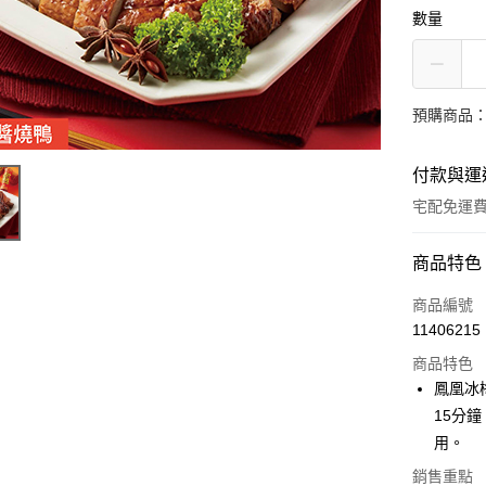
數量
預購商品：
付款與運
宅配免運
付款方式
商品特色
信用卡一
商品編號
11406215
信用卡分
商品特色
6 期 
鳳凰冰
合作金
15分
LINE Pay
華南商
用。
Apple Pay
上海商
銷售重點
國泰世