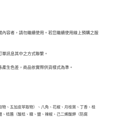
關內容者，請勿繼續使用。
若您繼續使用線上預購之服
或訂單訊息其中之方式聯繫。
關係產生色差，商品依實際供貨樣式為準。
取物、五加皮萃取物）、八角、花椒、月桂葉、丁香、桂
鹽、桔醬（酸桔、糖、鹽、辣椒、己二烯酸鉀（防腐