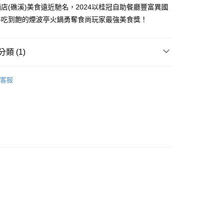
店(礁溪)美食遠近馳名，2024以桂冠自助餐廳豐富異國
小企業銀行
台中商業銀行
台灣）商業銀行
華泰商業銀行
牛吃到飽的煙波亭火鍋勇奪食尚玩家最強美食獎！
業銀行
遠東國際商業銀行
業銀行
永豐商業銀行
y
業銀行
星展（台灣）商業銀行
類 (1)
際商業銀行
中國信託商業銀行
天信用卡公司
保健食品
【低溫配送 滿額免運】
分期
客服
你分期使用說明】
享後付
由台灣大哥大提供，台灣大哥大用戶可立即使用無須另外申請。
式選擇「大哥付你分期」，訂單成立後會自動跳轉到大哥付的交易
證手機門號後，選擇欲分期的期數、繳款截止日，確認付款後即
FTEE先享後付」】
。
先享後付是「在收到商品之後才付款」的支付方式。 讓您購物簡單
准額度、可分期數及費用金額請依後續交易確認頁面所載為準。
心！
立30分鐘內，如未前往確認交易或遇審核未通過，訂單將自動取
：不需註冊會員、不需綁卡、不需儲值。
「轉專審核」未通過狀況，表示未達大哥付你分期系統評分，恕
：只要手機號碼，簡訊認證，即可結帳。
評估內容。
：先確認商品／服務後，再付款。
式說明】
項不併入電信帳單，「大哥付你分期」於每月結算日後寄送繳費提
EE先享後付」結帳流程】
方式選擇「AFTEE先享後付」後，將跳轉至「AFTEE先享後
訊連結打開帳單後，可選擇「超商條碼／台灣大直營門市／銀行轉
頁面，進行簡訊認證並確認金額後，即可完成結帳。
付／iPASS MONEY」等通路繳費。
成立數日內，您將收到繳費通知簡訊。