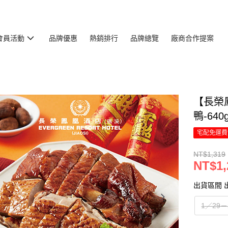
會員活動
品牌優惠
熱銷排行
品牌總覽
廠商合作提案
【長榮
鴨-64
宅配免運費
NT$1,319
NT$1,
出貨區間 
1／29－