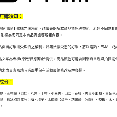
訂購須知：
)當您使用線上預購之服務前，請優先閱讀本商品資訊等規範。
若您不同意相
，則視為您同意本商品資訊等規範內容。
)京站保留訂單接受與否之權利，若無法接受您的訂單，將以電話、EMAIL
)商品文案為專櫃(原廠/供應商)所提供，商品顏色可能會因網頁呈現與拍攝
)其他未盡事宜京站時尚廣場保有活動最終修改及解釋權。
成分：
、鹽、五香粉（肉桂、八角、丁香、小茴香、山奈、花椒、香薷萃取物、白芷萃
甘草、糖冰梅醬成分：糖、梅子、冰梅醋（梅子、糯米醋、冰糖）、辣椒、水、
）。