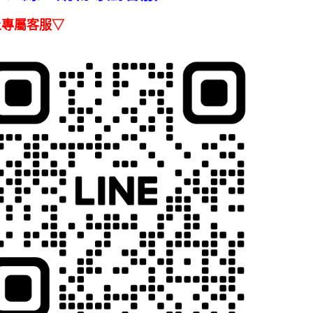
３．收到繳
【注意事
／ATM／
上專屬客服▽
1.本服務
※ 請注意
用戶於交
絡購買商品
款買賣價
先享後付
2.基於同
※ 交易是
資料（包
是否繳費成
用，由本
付客戶支
3.完整用
【注意事
１．透過由
交易，需
求債權轉
２．關於
https://aft
３．未成
「AFTE
任。
４．使用「
即時審查
結果請求
５．嚴禁
形，恩沛
動。