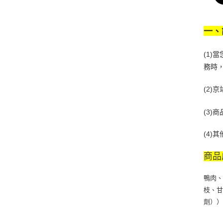
一、
(1
務時
(2
(3
(4
商品
鴨肉
枝、
劑）