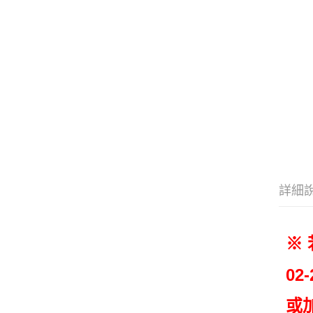
詳細
※
02-
或