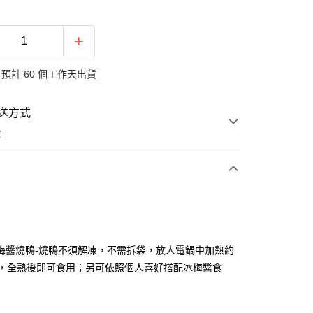
預計 60 個工作天出貨
送方式
費
次付款
期付款
0 利率 每期
NT$203
21家銀行
梅醬燒鴨-燒鴨不須解凍，不需拆袋，放人電鍋中加熱約
庫商業銀行
第一商業銀行
鐘，全熟後即可食用；另可依照個人喜好搭配冰梅醬食
業銀行
彰化商業銀行
業儲蓄銀行
台北富邦商業銀行
華商業銀行
兆豐國際商業銀行