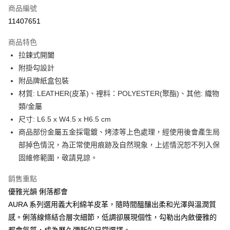
商品編號
街口支付
11407651
悠遊付
商品特色
Google Pay
拉鍊式開闔
全盈+PAY
附掛勾設計
附品牌紙盒包裝
大哥付你分期
材質: LEATHER(皮革)、裡料：POLYESTER(聚酯)、其他: 織物
相關說明
類/金屬
【大哥付你分期使用說明】
AFTEE先享後付
1.本服務由台灣大哥大提供，台灣大哥大用戶可立即使用無須另外申請。
尺寸: L6.5 x W4.5 x H6.5 cm
2.付款方式選擇「大哥付你分期」，訂單成立後會自動跳轉到大哥付的交易
相關說明
商品部份金屬五金採電鍍、烤漆等上色處理，經使用後會產生局
流程，驗證手機門號後，選擇欲分期的期數、繳款截止日，確認付款後即完
【關於「AFTEE先享後付」】
部掉色情況，為正常使用痕跡及自然現象，上述情況恕不列入保
成交易。
ATM付款
AFTEE先享後付是「在收到商品之後才付款」的支付方式。 讓您購物簡單
3.實際核准額度、可分期數及費用金額請依後續交易確認頁面所載為準。
固維修範圍，敬請見諒。
便利好安心！
4.訂單成立30分鐘內，如未前往確認交易或遇審核未通過，訂單將自動取
１．簡單：不需註冊會員、不需綁卡、不需儲值。
運送方式
消。如遇「轉專審核」未通過狀況，表示未達大哥付你分期系統評分，恕無
２．便利：只要手機號碼，簡訊認證，即可結帳。
銷售重點
法說明評估內容。
３．安心：先確認商品／服務後，再付款。
付款後全家取貨
優雅光韻 俐落都會
【繳款方式說明】
1.分期款項不併入電信帳單，「大哥付你分期」於每月結算日後寄送繳費提
每筆NT$70，滿NT$899(含以上)免運費
AURA 系列選用義大利綿羊皮革，隨時間醞釀出柔和光澤與溫潤質
【「AFTEE先享後付」結帳流程】
醒簡訊。
１．於結帳方式選擇「AFTEE先享後付」後，將跳轉至「AFTEE先享後付」
感。俐落線條結合層次細節，低調卻展現個性，勾勒出內斂優雅的
2.透過簡訊連結打開帳單後，可選擇「超商條碼／台灣大直營門市／銀行轉
付款後7-11取貨
結帳頁面，進行簡訊認證並確認金額後，即可完成結帳。
帳／街口支付／iPASS MONEY」等通路繳費。