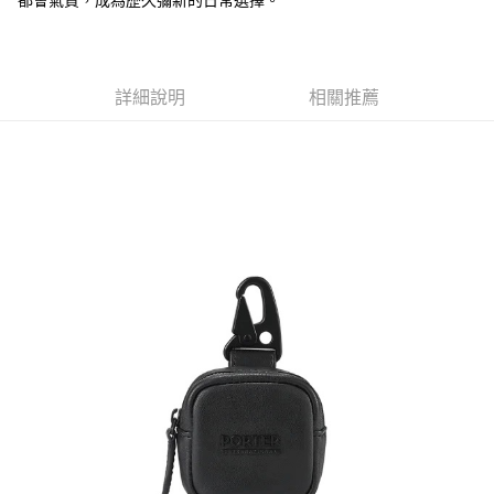
都會氣質，成為歷久彌新的日常選擇。
２．訂單成立數日內，您將收到繳費通知簡訊。
每筆NT$70，滿NT$899(含以上)免運費
３．收到繳費通知簡訊後14天內，點擊此簡訊中的連結，可透過四大超商／
【注意事項】
ATM／網路銀行／等多元方式進行付款，方視為交易完成。
宅配
1.本服務係由「台灣大哥大股份有限公司」（以下簡稱本公司）所提供，讓
※ 請注意：結帳手續完成當下不需立刻繳費，但若您需要取消訂單，請聯絡
用戶於交易時，得透過本服務購買商品或服務，並由商店將買賣／分期付款
每筆NT$100，滿NT$1,000(含以上)免運費
購買商品的店家。未經商家同意取消之訂單仍視為有效，需透過AFTEE先享
詳細說明
相關推薦
買賣價金債權讓與本公司後，依約使用本公司帳單繳交帳款。
後付繳納相關費用。
2.基於同意付款使用「大哥付你分期」之契約關係目的，商店將以您的個人
京站台北店客服中心(1F星巴克旁) 即日起不提供京站紙袋，取件時
※ 交易是否成功請以「AFTEE先享後付 」之結帳頁面顯示為準，若有關於
資料（包含姓名、電話或地址）提供予台灣大哥大進項蒐集、處理及利用，
是否繳費成功／繳費後需取消欲退款等相關疑問，請聯繫「AFTEE先享後付
請自備購物袋，若需購買紙袋可現場詢問
由本公司與您本人進行分期帳單所需資料之確認、核對及更正。
客戶支援中心」
https://netprotections.freshdesk.com/support/home
3.完整用戶服務條款，請詳閱以下連結：
https://oppay.tw/userRule
免運費
【注意事項】
１．透過由恩沛科技股份有限公司提供之「AFTEE先享後付」服務完成之交
易，需依本服務之必要範圍內提供個人資料，並將交易相關給付款項請求債
權轉讓予恩沛科技股份有限公司。
２．關於個人資料處理事宜，請瀏覽以下網址：
https://aftee.tw/terms/#terms3
３．未成年的使用者請事先徵得法定代理人或監護人之同意方可使用
「AFTEE先享後付」，若未經同意申辦者引起之損失，本公司不負相關責
任。
４．使用「AFTEE先享後付」時，將依據個別帳號之用戶狀況，依本公司即
時審查核予不同之上限額度；若仍有額度不足之情形，本公司將視審查結果
請求用戶進行身份認證。
５．嚴禁一人註冊多個帳號或使用他人資訊註冊。若發現惡意使用之情形，
恩沛科技股份有限公司將有權停止該用戶之使用額度並採取法律行動。