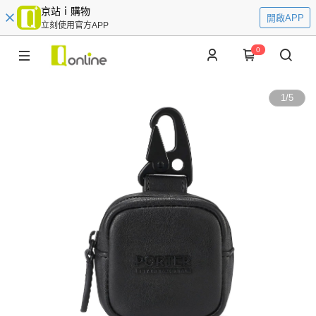
京站ｉ購物
開啟APP
立刻使用官方APP
0
1
/
5