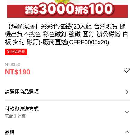
【拜爾家居】彩彩色磁鐵(20入組 台灣現貨 隨
機出貨不挑色 彩色磁釘 強磁 圖釘 辦公磁鐵 白
板 掛勾 磁釘)-廠商直送(CFPF0005x20)
宅配免運費
NT$330
NT$190
請選擇商品選項
付款與運送方式
宅配免運費
付款方式
品牌