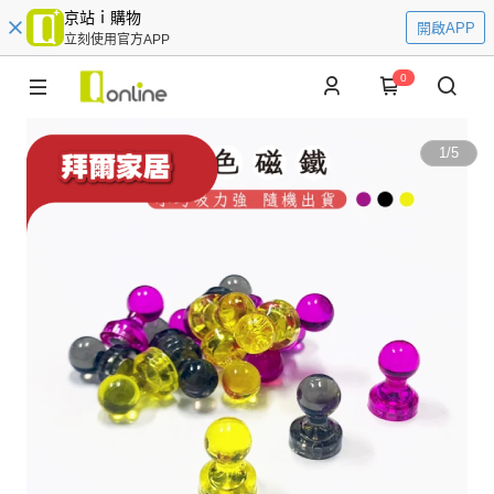
京站ｉ購物
開啟APP
立刻使用官方APP
0
1
/
5