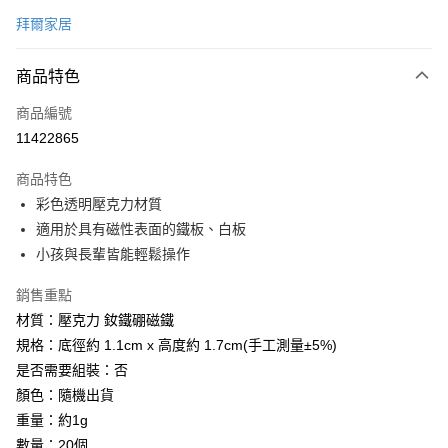
信用卡一次付款
拜爾家居
LINE Pay
商品特色
Apple Pay
商品編號
街口支付
11422865
悠遊付
商品特色
Google Pay
彩色透明壓克力材質
全盈+PAY
適用於具有磁性表面的鐵板、白板
小孩與長輩皆能輕鬆操作
大哥付你分期
相關說明
銷售重點
【大哥付你分期使用說明】
材質：壓克力 釹鐵硼磁鐵
AFTEE先享後付
1.本服務由台灣大哥大提供，台灣大哥大用戶可立即使用無須另外申請。
規格：底徑約 1.1cm x 高度約 1.7cm(手工測量±5%)
2.付款方式選擇「大哥付你分期」，訂單成立後會自動跳轉到大哥付的交易
相關說明
流程，驗證手機門號後，選擇欲分期的期數、繳款截止日，確認付款後即完
是否需要組裝：否
【關於「AFTEE先享後付」】
成交易。
ATM付款
AFTEE先享後付是「在收到商品之後才付款」的支付方式。 讓您購物簡單
顏色：隨機出貨
3.實際核准額度、可分期數及費用金額請依後續交易確認頁面所載為準。
便利好安心！
4.訂單成立30分鐘內，如未前往確認交易或遇審核未通過，訂單將自動取
重量：約1g
１．簡單：不需註冊會員、不需綁卡、不需儲值。
運送方式
消。如遇「轉專審核」未通過狀況，表示未達大哥付你分期系統評分，恕無
２．便利：只要手機號碼，簡訊認證，即可結帳。
數量：20個