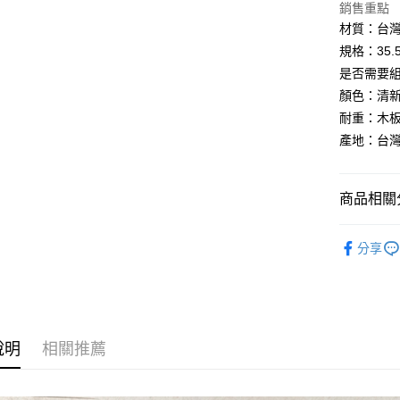
銷售重點
大哥付你
材質：台灣
相關說明
規格：35.5 
【大哥付
AFTEE先
1.本服務
是否需要
2.付款方
相關說明
顏色：清
流程，驗
【關於「A
耐重：木板
ATM付款
完成交易
AFTEE
3.實際核
便利好安
產地：台
4.訂單成
１．簡單
消。如遇
２．便利
運送方式
無法說明
３．安心
商品相關分
【繳款方
免運優惠
1.分期款
【「AFT
醒簡訊。
居家傢飾
免運費
１．於結帳
2.透過簡
分享
付」結帳
居家傢飾
帳／街口支
２．訂單
３．收到繳
【注意事
／ATM／
1.本服務
※ 請注意
用戶於交
絡購買商品
款買賣價
說明
相關推薦
先享後付
2.基於同
※ 交易是
資料（包
是否繳費成
用，由本
付客戶支