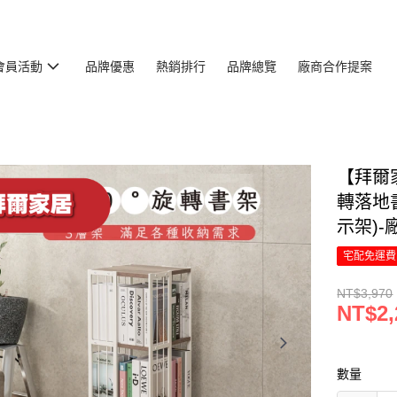
會員活動
品牌優惠
熱銷排行
品牌總覽
廠商合作提案
【拜爾
轉落地
示架)-廠
宅配免運費
NT$3,970
NT$2,
數量