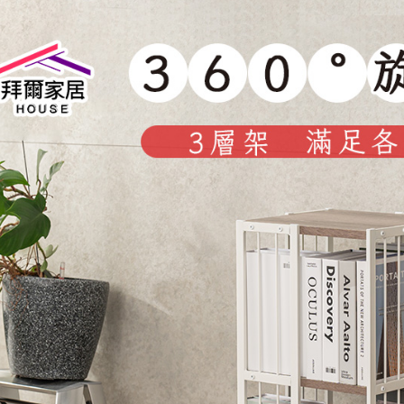
3.完整用
【注意事
１．透過由
交易，需
求債權轉
２．關於
https://aft
３．未成
「AFTE
任。
４．使用「
即時審查
結果請求
５．嚴禁
形，恩沛
動。