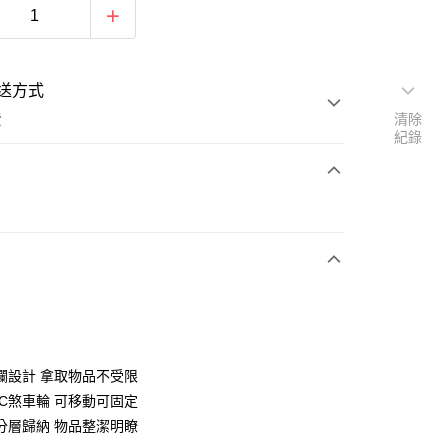
送方式
費
清除
紀錄
次付款
欄設計 拿取物品不受限
y
VC煞車輪 可移動可固定
分層歸納 物品整潔明瞭