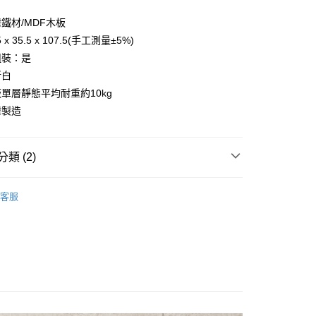
分期
鐵材/MDF木板
x 35.5 x 107.5(手工測量±5%)
你分期使用說明】
享後付
由台灣大哥大提供，台灣大哥大用戶可立即使用無須另外申請。
組裝：是
式選擇「大哥付你分期」，訂單成立後會自動跳轉到大哥付的交易
新白
證手機門號後，選擇欲分期的期數、繳款截止日，確認付款後即
FTEE先享後付」】
單層靜態平均耐重約10kg
。
先享後付是「在收到商品之後才付款」的支付方式。 讓您購物簡單
准額度、可分期數及費用金額請依後續交易確認頁面所載為準。
心！
灣製造
立30分鐘內，如未前往確認交易或遇審核未通過，訂單將自動取
：不需註冊會員、不需綁卡、不需儲值。
「轉專審核」未通過狀況，表示未達大哥付你分期系統評分，恕
：只要手機號碼，簡訊認證，即可結帳。
評估內容。
：先確認商品／服務後，再付款。
類 (2)
式說明】
項不併入電信帳單，「大哥付你分期」於每月結算日後寄送繳費提
EE先享後付」結帳流程】
拜爾家居
方式選擇「AFTEE先享後付」後，將跳轉至「AFTEE先享後
訊連結打開帳單後，可選擇「超商條碼／台灣大直營門市／銀行轉
客服
頁面，進行簡訊認證並確認金額後，即可完成結帳。
【寢具/傢具】
付／iPASS MONEY」等通路繳費。
成立數日內，您將收到繳費通知簡訊。
費通知簡訊後14天內，點擊此簡訊中的連結，可透過四大超商
項】
網路銀行／等多元方式進行付款，方視為交易完成。
係由「台灣大哥大股份有限公司」（以下簡稱本公司）所提供，讓
：結帳手續完成當下不需立刻繳費，但若您需要取消訂單，請聯
易時，得透過本服務購買商品或服務，並由商店將買賣／分期付
的店家。未經商家同意取消之訂單仍視為有效，需透過AFTEE
金債權讓與本公司後，依約使用本公司帳單繳交帳款。
繳納相關費用。
意付款使用「大哥付你分期」之契約關係目的，商店將以您的個人
否成功請以「AFTEE先享後付 」之結帳頁面顯示為準，若有關於
含姓名、電話或地址）提供予台灣大哥大進項蒐集、處理及利
功／繳費後需取消欲退款等相關疑問，請聯繫「AFTEE先享後
公司與您本人進行分期帳單所需資料之確認、核對及更正。
援中心」
https://netprotections.freshdesk.com/support/home