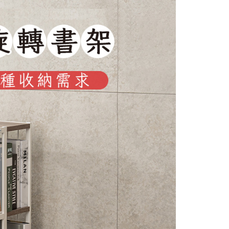
戶服務條款，請詳閱以下連結：
https://oppay.tw/userRule
項】
恩沛科技股份有限公司提供之「AFTEE先享後付」服務完成之
依本服務之必要範圍內提供個人資料，並將交易相關給付款項請
讓予恩沛科技股份有限公司。
個人資料處理事宜，請瀏覽以下網址：
ee.tw/terms/#terms3
年的使用者請事先徵得法定代理人或監護人之同意方可使用
E先享後付」，若未經同意申辦者引起之損失，本公司不負相關責
AFTEE先享後付」時，將依據個別帳號之用戶狀況，依本公司
核予不同之上限額度；若仍有額度不足之情形，本公司將視審查
用戶進行身份認證。
一人註冊多個帳號或使用他人資訊註冊。若發現惡意使用之情
科技股份有限公司將有權停止該用戶之使用額度並採取法律行