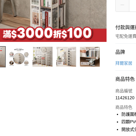
付款與運
宅配免運
付款方式
品牌
信用卡一
拜爾家居
LINE Pay
商品特色
Apple Pay
商品編號
街口支付
11426120
商品特色
悠遊付
防護圍
Google Pa
四顆P
開放式
全盈+PAY