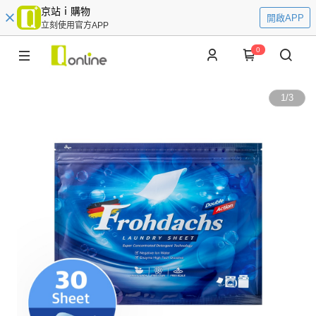
京站ｉ購物
開啟APP
立刻使用官方APP
0
1
/
3