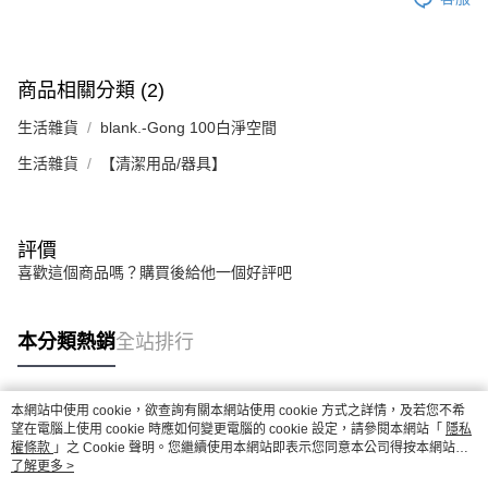
商品相關分類 (2)
生活雜貨
blank.-Gong 100白淨空間
生活雜貨
【清潔用品/器具】
評價
喜歡這個商品嗎？購買後給他一個好評吧
本分類熱銷
全站排行
本網站中使用 cookie，欲查詢有關本網站使用 cookie 方式之詳情，及若您不希
熱門標籤
望在電腦上使用 cookie 時應如何變更電腦的 cookie 設定，請參閱本網站「
隱私
權條款
」之 Cookie 聲明。您繼續使用本網站即表示您同意本公司得按本網站使
用條款之 Cookie 聲明使用 cookie。
了解更多 >