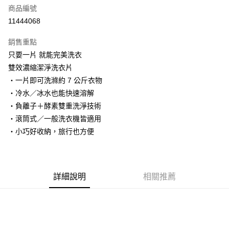
商品編號
街口支付
11444068
悠遊付
銷售重點
Google Pay
只要一片 就能完美洗衣
全盈+PAY
雙效濃縮潔淨洗衣片
・一片即可洗滌約 7 公斤衣物
大哥付你分期
・冷水／冰水也能快速溶解
相關說明
・負離子＋酵素雙重洗淨技術
【大哥付你分期使用說明】
AFTEE先享後付
1.本服務由台灣大哥大提供，台灣大哥大用戶可立即使用無須另外申請。
・滾筒式／一般洗衣機皆適用
2.付款方式選擇「大哥付你分期」，訂單成立後會自動跳轉到大哥付的交易
相關說明
・小巧好收納，旅行也方便
流程，驗證手機門號後，選擇欲分期的期數、繳款截止日，確認付款後即完
【關於「AFTEE先享後付」】
成交易。
ATM付款
AFTEE先享後付是「在收到商品之後才付款」的支付方式。 讓您購物簡單
3.實際核准額度、可分期數及費用金額請依後續交易確認頁面所載為準。
便利好安心！
4.訂單成立30分鐘內，如未前往確認交易或遇審核未通過，訂單將自動取
１．簡單：不需註冊會員、不需綁卡、不需儲值。
運送方式
消。如遇「轉專審核」未通過狀況，表示未達大哥付你分期系統評分，恕無
詳細說明
相關推薦
２．便利：只要手機號碼，簡訊認證，即可結帳。
法說明評估內容。
３．安心：先確認商品／服務後，再付款。
付款後全家取貨
【繳款方式說明】
1.分期款項不併入電信帳單，「大哥付你分期」於每月結算日後寄送繳費提
每筆NT$70，滿NT$899(含以上)免運費
【「AFTEE先享後付」結帳流程】
醒簡訊。
１．於結帳方式選擇「AFTEE先享後付」後，將跳轉至「AFTEE先享後付」
2.透過簡訊連結打開帳單後，可選擇「超商條碼／台灣大直營門市／銀行轉
付款後7-11取貨
結帳頁面，進行簡訊認證並確認金額後，即可完成結帳。
帳／街口支付／iPASS MONEY」等通路繳費。