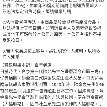
日非工作天)，由於年節檔期前兩周宅配運貨量較大，
恕無法指定到貨時段，煩請盡早訂購
2.依消費者保護法，本商品屬於效期短易腐壞食品，
無法提供七天鑑賞期。如因消費者人為因素導致毀損
或其他不可歸咎於本公司之原因，本公司有權利不接
受退換貨。
3.若需求為送禮之客戶，請註明寄件人資料，以利收
件人知悉。
〔寶泉製果本舖〕百年老店
日據時代，寶泉第一代陳允先生在豐原現今市區三角街
仔賣糕餅。傳至第二代陳金泉先生繼承父業，每天背著
兩籮糕餅去東勢沿街叫賣。1940年時，陳金泉先生帶僅
有的現金31塊還有一包糖遠赴日本工作，因緣際會，陳
金泉先生學會了製作麻糬的方法與技術，便在東京賣起
【大福麻糬】，因為陳金泉先生所製作的大福麻糬，手