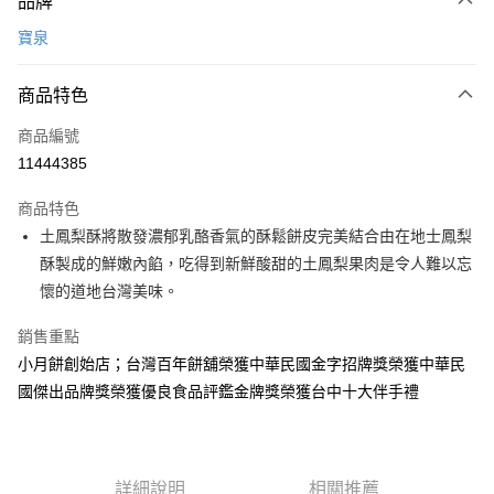
品牌
信用卡一次付款
寶泉
LINE Pay
商品特色
Apple Pay
商品編號
街口支付
11444385
悠遊付
商品特色
Google Pay
土鳳梨酥將散發濃郁乳酪香氣的酥鬆餅皮完美結合由在地士鳳梨
全盈+PAY
酥製成的鮮嫩內餡，吃得到新鮮酸甜的土鳳梨果肉是令人難以忘
懷的道地台灣美味。
大哥付你分期
相關說明
銷售重點
【大哥付你分期使用說明】
小月餅創始店；台灣百年餅舖榮獲中華民國金字招牌獎榮獲中華民
AFTEE先享後付
1.本服務由台灣大哥大提供，台灣大哥大用戶可立即使用無須另外申請。
國傑出品牌獎榮獲優良食品評鑑金牌獎榮獲台中十大伴手禮
2.付款方式選擇「大哥付你分期」，訂單成立後會自動跳轉到大哥付的交易
相關說明
流程，驗證手機門號後，選擇欲分期的期數、繳款截止日，確認付款後即完
【關於「AFTEE先享後付」】
成交易。
ATM付款
AFTEE先享後付是「在收到商品之後才付款」的支付方式。 讓您購物簡單
3.實際核准額度、可分期數及費用金額請依後續交易確認頁面所載為準。
便利好安心！
4.訂單成立30分鐘內，如未前往確認交易或遇審核未通過，訂單將自動取
１．簡單：不需註冊會員、不需綁卡、不需儲值。
詳細說明
相關推薦
運送方式
消。如遇「轉專審核」未通過狀況，表示未達大哥付你分期系統評分，恕無