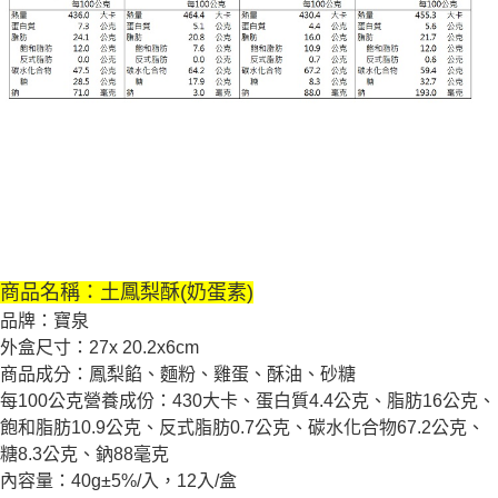
商品名稱：土鳳梨酥(奶蛋素)
品牌：寶泉
外盒尺寸：27x 20.2x6cm
商品成分：鳳梨餡、麵粉、雞蛋、酥油、砂糖
每100公克營養成份：430大卡、蛋白質4.4公克、脂肪16公克、
飽和脂肪10.9公克、反式脂肪0.7公克、碳水化合物67.2公克、
糖8.3公克、鈉88毫克
內容量：40g±5%/入，12入/盒