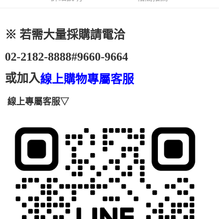
２．便利：只要手機號碼，簡訊認證，即可結帳。
法說明評估內容。
３．安心：先確認商品／服務後，再付款。
免運優惠
【繳款方式說明】
1.分期款項不併入電信帳單，「大哥付你分期」於每月結算日後寄送繳費提
免運費
【「AFTEE先享後付」結帳流程】
※ 若需大量採購請電洽
醒簡訊。
１．於結帳方式選擇「AFTEE先享後付」後，將跳轉至「AFTEE先享後付」
2.透過簡訊連結打開帳單後，可選擇「超商條碼／台灣大直營門市／銀行轉
結帳頁面，進行簡訊認證並確認金額後，即可完成結帳。
帳／街口支付／iPASS MONEY」等通路繳費。
02-2182-
8888#9660-9664
２．訂單成立數日內，您將收到繳費通知簡訊。
３．收到繳費通知簡訊後14天內，點擊此簡訊中的連結，可透過四大超商／
【注意事項】
ATM／網路銀行／等多元方式進行付款，方視為交易完成。
或加入
線上購物專屬客服
1.本服務係由「台灣大哥大股份有限公司」（以下簡稱本公司）所提供，讓
※ 請注意：結帳手續完成當下不需立刻繳費，但若您需要取消訂單，請聯絡
用戶於交易時，得透過本服務購買商品或服務，並由商店將買賣／分期付款
購買商品的店家。未經商家同意取消之訂單仍視為有效，需透過AFTEE先享
買賣價金債權讓與本公司後，依約使用本公司帳單繳交帳款。
後付繳納相關費用。
線上專屬客服▽
2.基於同意付款使用「大哥付你分期」之契約關係目的，商店將以您的個人
※ 交易是否成功請以「AFTEE先享後付 」之結帳頁面顯示為準，若有關於
資料（包含姓名、電話或地址）提供予台灣大哥大進項蒐集、處理及利用，
是否繳費成功／繳費後需取消欲退款等相關疑問，請聯繫「AFTEE先享後付
由本公司與您本人進行分期帳單所需資料之確認、核對及更正。
客戶支援中心」
https://netprotections.freshdesk.com/support/home
3.完整用戶服務條款，請詳閱以下連結：
https://oppay.tw/userRule
【注意事項】
１．透過由恩沛科技股份有限公司提供之「AFTEE先享後付」服務完成之交
易，需依本服務之必要範圍內提供個人資料，並將交易相關給付款項請求債
權轉讓予恩沛科技股份有限公司。
２．關於個人資料處理事宜，請瀏覽以下網址：
https://aftee.tw/terms/#terms3
３．未成年的使用者請事先徵得法定代理人或監護人之同意方可使用
「AFTEE先享後付」，若未經同意申辦者引起之損失，本公司不負相關責
任。