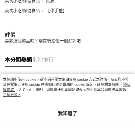
美食小吃/保健食品
寶泉
美食小吃/保健食品
【伴手禮】
評價
喜歡這個商品嗎？購買後給他一個好評吧
本分類熱銷
全站排行
本網站中使用 cookie，欲查詢有關本網站使用 cookie 方式之詳情，及若您不希
熱門標籤
望在電腦上使用 cookie 時應如何變更電腦的 cookie 設定，請參閱本網站「
隱私
權條款
」之 Cookie 聲明。您繼續使用本網站即表示您同意本公司得按本網站使
用條款之 Cookie 聲明使用 cookie。
了解更多 >
我知道了