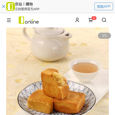
京站ｉ購物
開啟APP
立刻使用官方APP
0
1
/
1