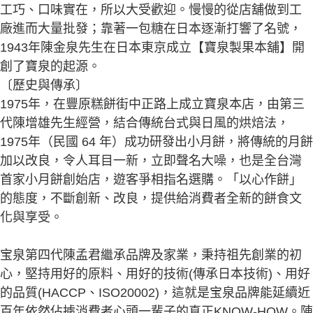
工巧、口味實在，所以大受歡迎。慢慢的從店舖做到工
廠進而大量批發；靠著一包糖在日本逐漸打響了名號，
1943年陳金泉先生在日本東京成立【寶泉製果本舖】開
創了寶泉的起源。
〔歷史與傳承〕
1975年，在豐原糕餅街中正路上成立寶泉本店，由第三
代陳增雄先生經營，結合傳統台式與日風的烘焙法，
1975年（民國 64 年）成功研發出小月餅，將傳統的月餅
加以改良，令人耳目一新，立即聲名大噪，也是全台灣
首家小月餅創始店，遊客爭相指名選購。「以心作餅」
的態度，不斷創新、改良，提供給消費者全新的餅食文
化與享受。
宝泉第四代陳孟君繼承品牌及家業，秉持祖先創業的初
心，堅持用好的原料、用好的技術(傳承日本技術)、用好
的品質(HACCP、ISO20002)，這就是宝泉品牌能延續近
百年依然佔據消費者心頭一輩子的真正KNOW-HOW。陳