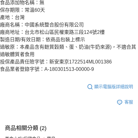
食品添加物名稱：無
保存期限：常溫60天
產地：台灣
廠商名稱：中國系統整合股份有限公司
廠商地址：台北市松山區民權東路三段124號2樓
製造日期/有效日期：依商品包裝上標示
過敏原：本產品含有麩質穀類、蛋、奶油(牛奶來源)，不適合其
過敏體質者食用
投保產品責任險字號：新安東京1722514ML001386
食品業者登錄字號：A-180301513-00000-9
顯示電腦版詳細說明
客服
商品相關分類 (2)