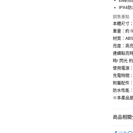
四段亮
相關說明
IPX
【大哥付
AFTEE先
1.本服務
銷售重點
2.付款方
相關說明
本體尺寸：約
流程，驗
【關於「A
重量：約 0.
ATM付款
完成交易
AFTEE
3.實際核
便利好安
材質：AB
4.訂單成
１．簡單
亮度：高亮度
消。如遇
２．便利
運送方式
無法說明
連續點亮時間
３．安心
【繳款方
時/ 閃光 
付款後全
1.分期款
【「AFT
使用電源：鋰
醒簡訊。
每筆NT$7
１．於結帳
2.透過簡
充電時間：
付」結帳
帳／街口支
付款後7-1
２．訂單
附屬配件：U
３．收到繳
每筆NT$7
防水性能：
【注意事
／ATM／
1.本服務
※ 請注意
※本產品
宅配
用戶於交
絡購買商品
款買賣價
先享後付
每筆NT$1
2.基於同
※ 交易是
商品相關分
資料（包
是否繳費成
京站台北店
用，由本
付客戶支
請自備購
3.完整用
運動/戶外