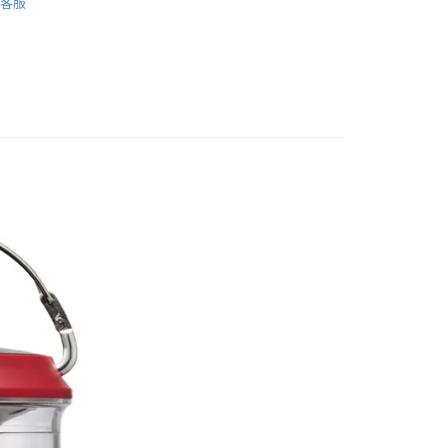
客服
項】
/潮流
【戶外/露營用品】
恩沛科技股份有限公司提供之「AFTEE先享後付」服務完成之
依本服務之必要範圍內提供個人資料，並將交易相關給付款項請
讓予恩沛科技股份有限公司。
個人資料處理事宜，請瀏覽以下網址：
ee.tw/terms/#terms3
年的使用者請事先徵得法定代理人或監護人之同意方可使用
E先享後付」，若未經同意申辦者引起之損失，本公司不負相關責
AFTEE先享後付」時，將依據個別帳號之用戶狀況，依本公司
核予不同之上限額度；若仍有額度不足之情形，本公司將視審查
用戶進行身份認證。
一人註冊多個帳號或使用他人資訊註冊。若發現惡意使用之情
科技股份有限公司將有權停止該用戶之使用額度並採取法律行