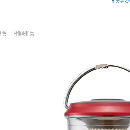
分享
免運費
【注意事
運動/戶外
１．透過由
交易，需
求債權轉
２．關於
https://aft
３．未成
說明
相關推薦
「AFTE
任。
４．使用「
即時審查
結果請求
５．嚴禁
形，恩沛
動。