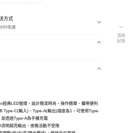
送方式
899免運
清除
紀錄
次付款
eman經典LED營燈，設計簡潔時尚，操作簡單、攜帶便利
y
B Type-C(輸入)、Type-A(輸出)插座各1，可使用Type-
並透過Type-A為手機充電
00流明超亮輸出，夜晚活動不受限
分期