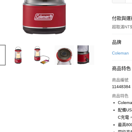
付款與運
超取滿NT$
付款方式
品牌
信用卡一
Coleman
LINE Pay
商品特色
Apple Pay
商品編號
街口支付
11448384
商品特色
悠遊付
Col
Google Pa
配備US
C充電，
全盈+PAY
最高8
大哥付你