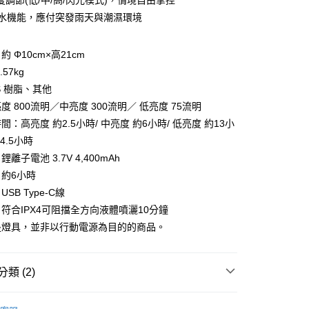
度調節(低/中/高/閃光模式)，情境自由掌控
4防水機能，應付突發雨天與潮濕環境
你分期使用說明】
享後付
由台灣大哥大提供，台灣大哥大用戶可立即使用無須另外申請。
式選擇「大哥付你分期」，訂單成立後會自動跳轉到大哥付的交易
 Φ10cm×高21cm
證手機門號後，選擇欲分期的期數、繳款截止日，確認付款後即
FTEE先享後付」】
57kg
。
先享後付是「在收到商品之後才付款」的支付方式。 讓您購物簡單
准額度、可分期數及費用金額請依後續交易確認頁面所載為準。
心！
S 樹脂、其他
立30分鐘內，如未前往確認交易或遇審核未通過，訂單將自動取
：不需註冊會員、不需綁卡、不需儲值。
 800流明／中亮度 300流明／ 低亮度 75流明
「轉專審核」未通過狀況，表示未達大哥付你分期系統評分，恕
：只要手機號碼，簡訊認證，即可結帳。
評估內容。
：高亮度 約2.5小時/ 中亮度 約6小時/ 低亮度 約13小
：先確認商品／服務後，再付款。
式說明】
約4.5小時
家取貨
項不併入電信帳單，「大哥付你分期」於每月結算日後寄送繳費提
EE先享後付」結帳流程】
離子電池 3.7V 4,400mAh
0，滿NT$899(含以上)免運費
方式選擇「AFTEE先享後付」後，將跳轉至「AFTEE先享後
訊連結打開帳單後，可選擇「超商條碼／台灣大直營門市／銀行轉
約6小時
頁面，進行簡訊認證並確認金額後，即可完成結帳。
付／iPASS MONEY」等通路繳費。
1取貨
成立數日內，您將收到繳費通知簡訊。
SB Type-C線
費通知簡訊後14天內，點擊此簡訊中的連結，可透過四大超商
0，滿NT$899(含以上)免運費
符合IPX4可阻擋全方向液體噴灑10分鐘
項】
網路銀行／等多元方式進行付款，方視為交易完成。
係由「台灣大哥大股份有限公司」（以下簡稱本公司）所提供，讓
：結帳手續完成當下不需立刻繳費，但若您需要取消訂單，請聯
是燈具，並非以行動電源為目的的商品。
易時，得透過本服務購買商品或服務，並由商店將買賣／分期付
的店家。未經商家同意取消之訂單仍視為有效，需透過AFTEE
金債權讓與本公司後，依約使用本公司帳單繳交帳款。
繳納相關費用。
00，滿NT$1,000(含以上)免運費
意付款使用「大哥付你分期」之契約關係目的，商店將以您的個人
否成功請以「AFTEE先享後付 」之結帳頁面顯示為準，若有關於
類 (2)
含姓名、電話或地址）提供予台灣大哥大進項蒐集、處理及利
功／繳費後需取消欲退款等相關疑問，請聯繫「AFTEE先享後
客服中心(1F星巴克旁) 即日起不提供京站紙袋，取件時
公司與您本人進行分期帳單所需資料之確認、核對及更正。
援中心」
https://netprotections.freshdesk.com/support/home
物袋，若需購買紙袋可現場詢問
戶服務條款，請詳閱以下連結：
https://oppay.tw/userRule
/潮流
Coleman