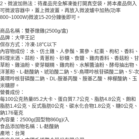
2、微波加熱法：待產品完全解凍後打開真空袋，將本產品倒入
可微波容器中，蓋上微波蓋，再放入微波爐中加熱(功率
800~1000W)微波15-20分鐘後即可。
商品名稱：雙蔘燉雞(2500g/盒)
品牌：大甲王記
保存方式：冷凍-18℃以下
內容物成份：水、仿土雞、人參鬚、黨參、紅棗、枸杞、香料、
料理米酒、蒜粉、青蔥粉、砂糖、食鹽、雞肉香料、香菇粉、甘
草粉、雞油粉、麥芽糊精、雞肉粉、水解醬油粉、酵母抽出物、
洋蔥粉、L-麩酸鈉、琥珀酸二鈉、5'-鳥嘌呤核苷磷酸二鈉、5'-次
黃嘌呤核苷磷酸二鈉、DL-胺基丙酸、胺基乙酸、檸檬酸鈉、玉
米糖膠。
營養成份：
每100公克熱量85.2大卡、蛋白質7.7公克、脂肪4.8公克、飽和
脂肪1.4公克、反式脂肪0公克、碳水化合物1.8公克、糖0公克、
鈉176毫克
內容量：2500g(固型物860g)/入
食品添加物名稱：L-麩酸鈉
產地：台灣