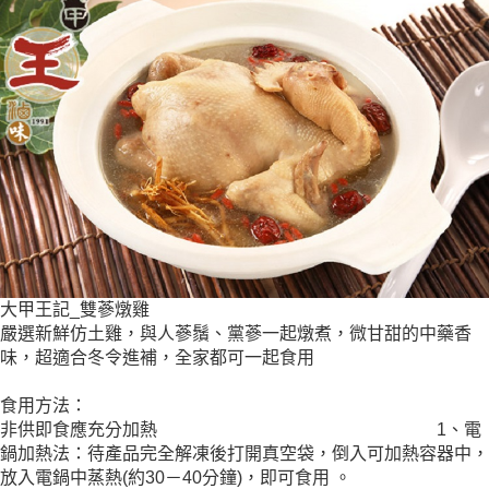
大甲王記_雙蔘燉雞
嚴選新鮮仿土雞，與人蔘鬚、黨蔘一起燉煮，微甘甜的中藥香
味，超適合冬令進補，全家都可一起食用
食用方法：
非供即食應充分加熱 1、電
鍋加熱法：待產品完全解凍後打開真空袋，倒入可加熱容器中，
放入電鍋中蒸熱(約30－40分鐘)，即可食用 。