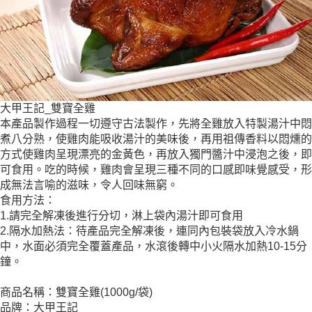
大甲王記_雙寶全雞
本產品製作過程一切遵守古法製作，先將全雞放入特製湯汁中悶
煮八分熟，使雞肉能吸收湯汁的美味後，再用祖傳香料以悶燻的
方式使雞肉呈現漂亮的金黃色，再放入獨門醬汁中浸泡之後，即
可食用。吃的時候，雞肉會呈現三種不同的口感即味覺感受，形
成無法言喻的滋味，令人回味無窮。
食用方法：
1.請完全解凍後進行分切，淋上袋內湯汁即可食用
2.隔水加熱法：待產品完全解凍後，連同內包裝袋放入冷水鍋
中，水面必須完全覆蓋產品，水滾後轉中小火隔水加熱10-15分
鐘。
商品名稱：雙寶全雞(1000g/袋)
品牌：大甲王記