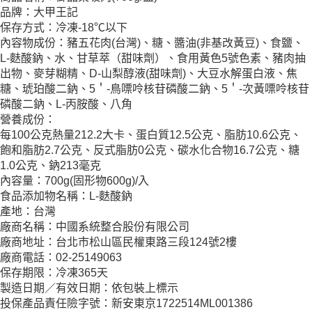
品牌：大甲王記
保存方式：冷凍-18℃以下
內容物成份：豬五花肉(台灣)、糖、醬油(非基改黃豆)、食鹽、
L-麩酸鈉、水、甘草萃（甜味劑）、食用黃色5號色素、豬肉抽
出物、麥芽糊精、D-山梨醇液(甜味劑)、大豆水解蛋白液、焦
糖、琥珀酸二鈉、5＇-鳥嘌呤核苷磷酸二鈉、5＇-次黃嘌呤核苷
磷酸二鈉、L-丙胺酸、八角
營養成份：
每100公克熱量212.2大卡、蛋白質12.5公克、脂肪10.6公克、
飽和脂肪2.7公克、反式脂肪0公克、碳水化合物16.7公克、糖
1.0公克、鈉213毫克
內容量：700g(固形物600g)/入
食品添加物名稱：L-麩酸鈉
產地：台灣
廠商名稱：中國系統整合股份有限公司
廠商地址：台北市松山區民權東路三段124號2樓
廠商電話：02-25149063
保存期限：冷凍365天
製造日期／有效日期：依包裝上標示
投保產品責任險字號：新安東京1722514ML001386