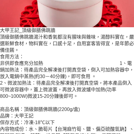
時審查核予不同之上限額度；若仍有額度不足之情形，本公司將視審查結果
請求用戶進行身份認證。
５．嚴禁一人註冊多個帳號或使用他人資訊註冊。若發現惡意使用之情形，
恩沛科技股份有限公司將有權停止該用戶之使用額度並採取法律行動。
大甲王記_頂級御膳佛跳牆
頂級御膳佛跳牆湯汁和香氣都沒有腥味與雜味，湯醇料實在，嚴
選新鮮食材，物料實在，口感十足，自用宴客皆得宜，是年節必
備佳餚。
食用方法：
非供即食應充分加熱 1、電
鍋加熱法：待產品完全解凍後打開真空袋，倒入可加熱容器中，
放入電鍋中蒸熱(約30－40分鐘)，即可食用 。
2、微波加熱法：待產品完全解凍後打開真空袋，將本產品倒入
可微波容器中，蓋上微波蓋，再放入微波爐中加熱(功率
800~1000W)微波15-20分鐘後即可。
商品名稱：頂級御膳佛跳牆(2200g/盒)
品牌：大甲王記
保存方式：冷凍-18℃以下
內容物成份：水、脆筍片【台灣麻竹筍、鹽、偏亞硫酸氫鈉】、