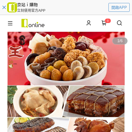
京站ｉ購物
開啟APP
立刻使用官方APP
0
1
/
6