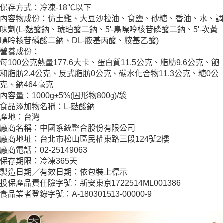
保存方式：冷凍-18℃以下
內容物成份：仿土雞、大豆沙拉油、食鹽、砂糖、香油、水、調
味劑(L-麩酸鈉、琥珀酸二鈉、5'-鳥嘌呤核苷磷酸二鈉、5'-次黃
嘌呤核苷磷酸二鈉、DL-胺基丙酸、胺基乙酸)
營養成份：
每100公克熱量177.6大卡、蛋白質11.5公克、脂肪9.6公克、飽
和脂肪2.4公克、反式脂肪0公克、碳水化合物11.3公克、糖0公
克、鈉464毫克
內容量：1000g±5%(固形物800g)/袋
食品添加物名稱：L-麩酸鈉
產地：台灣
廠商名稱：中國系統整合股份有限公司
廠商地址：台北市松山區民權東路三段124號2樓
廠商電話：02-25149063
保存期限：冷凍365天
製造日期／有效日期：依包裝上標示
投保產品責任險字號：新安東京1722514ML001386
食品業者登錄字號：A-180301513-00000-9