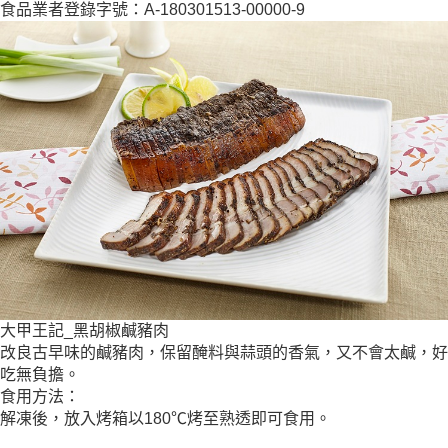
食品業者登錄字號：A-180301513-00000-9
大甲王記_黑胡椒鹹豬肉
改良古早味的鹹豬肉，保留醃料與蒜頭的香氣，又不會太鹹，好
吃無負擔。
食用方法：
解凍後，放入烤箱以180℃烤至熟透即可食用。