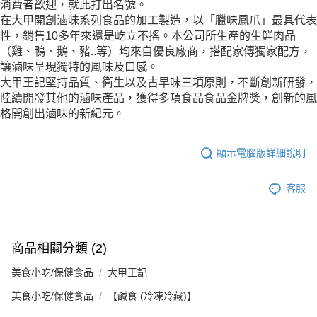
消費者歡迎，就此打出名號。
在大甲開創滷味系列食品的加工製造，以「臘味鳳爪」最具代表
性，銷售10多年來還是屹立不搖。本公司所生產的生鮮肉品
（雞、鴨、鵝、豬..等）均來自優良廠商，搭配家傳獨家配方，
讓滷味呈現獨特的風味及口感。
大甲王記堅持品質、衛生以及古早味三項原則，不斷創新研發，
陸續開發其他的滷味產品，獲得多項食品食品金牌獎，創新的風
格開創出滷味的新紀元。
顯示電腦版詳細說明
客服
商品相關分類 (2)
美食小吃/保健食品
大甲王記
美食小吃/保健食品
【鹹食 (冷凍冷藏)】