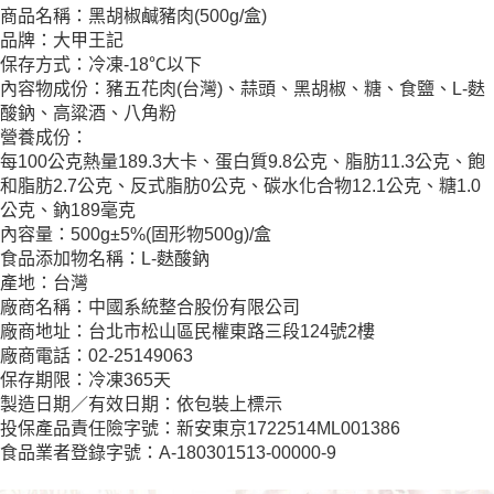
商品名稱：黑胡椒鹹豬肉(500g/盒)
品牌：大甲王記
保存方式：冷凍-18℃以下
內容物成份：豬五花肉(台灣)、蒜頭、黑胡椒、糖、食鹽、L-麩
酸鈉、高粱酒、八角粉
營養成份：
每100公克熱量189.3大卡、蛋白質9.8公克、脂肪11.3公克、飽
和脂肪2.7公克、反式脂肪0公克、碳水化合物12.1公克、糖1.0
公克、鈉189毫克
內容量：500g±5%(固形物500g)/盒
食品添加物名稱：L-麩酸鈉
產地：台灣
廠商名稱：中國系統整合股份有限公司
廠商地址：台北市松山區民權東路三段124號2樓
廠商電話：02-25149063
保存期限：冷凍365天
製造日期／有效日期：依包裝上標示
投保產品責任險字號：新安東京1722514ML001386
食品業者登錄字號：A-180301513-00000-9