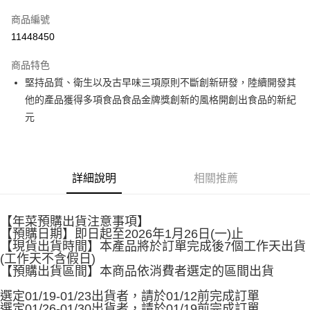
信用卡一次付款
商品編號
LINE Pay
11448450
Apple Pay
商品特色
街口支付
堅持品質、衛生以及古早味三項原則不斷創新研發，陸續開發其
他的產品獲得多項食品食品金牌獎創新的風格開創出食品的新紀
悠遊付
元
Google Pay
全盈+PAY
詳細說明
相關推薦
大哥付你分期
相關說明
【大哥付你分期使用說明】
【年菜預購出貨注意事項】
AFTEE先享後付
1.本服務由台灣大哥大提供，台灣大哥大用戶可立即使用無須另外申請。
【預購日期】即日起至2026年1月26日(一)止
2.付款方式選擇「大哥付你分期」，訂單成立後會自動跳轉到大哥付的交易
相關說明
【現貨出貨時間】本產品將於訂單完成後7個工作天出貨
流程，驗證手機門號後，選擇欲分期的期數、繳款截止日，確認付款後即完
(工作天不含假日)
【關於「AFTEE先享後付」】
成交易。
ATM付款
【預購出貨區間】本商品依消費者選定的區間出貨
AFTEE先享後付是「在收到商品之後才付款」的支付方式。 讓您購物簡單
3.實際核准額度、可分期數及費用金額請依後續交易確認頁面所載為準。
便利好安心！
4.訂單成立30分鐘內，如未前往確認交易或遇審核未通過，訂單將自動取
選定01/19-01/23出貨者，請於01/12前完成訂單
１．簡單：不需註冊會員、不需綁卡、不需儲值。
運送方式
消。如遇「轉專審核」未通過狀況，表示未達大哥付你分期系統評分，恕無
選定01/26-01/30出貨者，請於01/19前完成訂單
２．便利：只要手機號碼，簡訊認證，即可結帳。