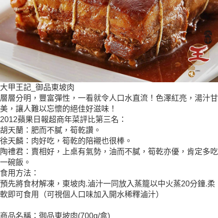
大甲王記_御品東坡肉
層層分明，豐富彈性，一看就令人口水直流！色澤紅亮，湯汁甘
美，讓人難以忘懷的絕佳好滋味！
2012蘋果日報超商年菜評比第三名：
胡天蘭：肥而不膩，筍乾讚。
徐天麟：肉好吃，筍乾的陪襯也很棒。
陶禮君：賣相好，上桌有氣勢，油而不膩，筍乾亦優，肯定多吃
一碗飯。
食用方法：
預先將食材解凍，東坡肉.滷汁一同放入蒸籠以中火蒸20分鐘.柔
軟即可食用（可視個人口味加入開水稀釋滷汁）
商品名稱：御品東坡肉(700g/盒)