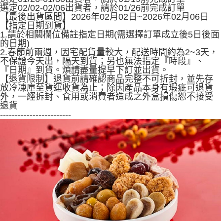
法說明評估內容。
選定02/02-02/06出貨者，請於01/26前完成訂單
３．安心：先確認商品／服務後，再付款。
免運優惠
【繳款方式說明】
【最後出貨區間】2026年02月02日~2026年02月06日
1.分期款項不併入電信帳單，「大哥付你分期」於每月結算日後寄送繳費提
免運費
【指定日期到貨】
【「AFTEE先享後付」結帳流程】
醒簡訊。
1.請於相關欄位備註指定日期(需選擇訂單成立後5日後面
１．於結帳方式選擇「AFTEE先享後付」後，將跳轉至「AFTEE先享後付」
2.透過簡訊連結打開帳單後，可選擇「超商條碼／台灣大直營門市／銀行轉
的日期)
結帳頁面，進行簡訊認證並確認金額後，即可完成結帳。
帳／街口支付／iPASS MONEY」等通路繳費。
2.春節前兩週，因宅配貨量較大，配送時間約為2~3天，
２．訂單成立數日內，您將收到繳費通知簡訊。
不保證今天出，隔天到貨；另也無法指定『時段』、
３．收到繳費通知簡訊後14天內，點擊此簡訊中的連結，可透過四大超商／
【注意事項】
『日期』到貨。煩請盡量提早下訂並出貨。
ATM／網路銀行／等多元方式進行付款，方視為交易完成。
1.本服務係由「台灣大哥大股份有限公司」（以下簡稱本公司）所提供，讓
【退貨限制】退貨前請確認商品完整不可折封，並先存
※ 請注意：結帳手續完成當下不需立刻繳費，但若您需要取消訂單，請聯絡
用戶於交易時，得透過本服務購買商品或服務，並由商店將買賣／分期付款
放冷凍庫至貨運收貨為止；除因產品本身有瑕疵可退貨
購買商品的店家。未經商家同意取消之訂單仍視為有效，需透過AFTEE先享
買賣價金債權讓與本公司後，依約使用本公司帳單繳交帳款。
外，一經拆封、食用或消費者造成之外盒損傷恕不接受
後付繳納相關費用。
2.基於同意付款使用「大哥付你分期」之契約關係目的，商店將以您的個人
退貨
※ 交易是否成功請以「AFTEE先享後付 」之結帳頁面顯示為準，若有關於
資料（包含姓名、電話或地址）提供予台灣大哥大進項蒐集、處理及利用，
------------------------
是否繳費成功／繳費後需取消欲退款等相關疑問，請聯繫「AFTEE先享後付
由本公司與您本人進行分期帳單所需資料之確認、核對及更正。
客戶支援中心」
https://netprotections.freshdesk.com/support/home
3.完整用戶服務條款，請詳閱以下連結：
https://oppay.tw/userRule
【注意事項】
１．透過由恩沛科技股份有限公司提供之「AFTEE先享後付」服務完成之交
易，需依本服務之必要範圍內提供個人資料，並將交易相關給付款項請求債
權轉讓予恩沛科技股份有限公司。
２．關於個人資料處理事宜，請瀏覽以下網址：
https://aftee.tw/terms/#terms3
３．未成年的使用者請事先徵得法定代理人或監護人之同意方可使用
「AFTEE先享後付」，若未經同意申辦者引起之損失，本公司不負相關責
任。
４．使用「AFTEE先享後付」時，將依據個別帳號之用戶狀況，依本公司即