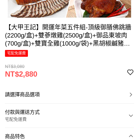
【大甲王記】開運年菜五件組-頂級御膳佛跳牆
(2200g/盒)+雙蔘燉雞(2500g/盒)+御品東坡肉
(700g/盒)+雙寶全雞(1000g/袋)+黑胡椒鹹豬肉
(500g/盒)-廠商直送
宅配免運費
NT$3,080
NT$2,880
請選擇商品選項
付款與運送方式
宅配免運費
付款方式
商品特色