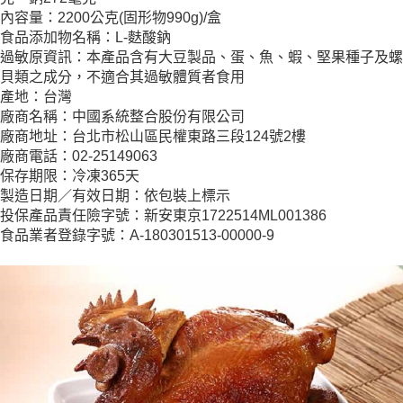
內容量：2200公克(固形物990g)/盒
食品添加物名稱：L-麩酸鈉
過敏原資訊：本產品含有大豆製品、蛋、魚、蝦、堅果種子及螺
貝類之成分，不適合其過敏體質者食用
產地：台灣
廠商名稱：中國系統整合股份有限公司
廠商地址：台北市松山區民權東路三段124號2樓
廠商電話：02-25149063
保存期限：冷凍365天
製造日期／有效日期：依包裝上標示
投保產品責任險字號：新安東京1722514ML001386
食品業者登錄字號：A-180301513-00000-9