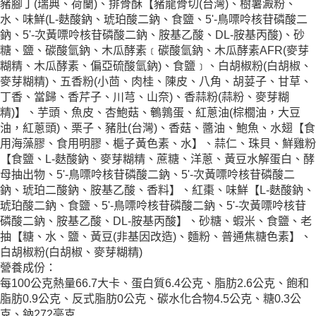
豬腳丁(瑞典、荷蘭)、排骨酥【豬龍骨切(台灣)、樹薯澱粉、
水、味鮮(L-麩酸鈉、琥珀酸二鈉、食鹽、5'-鳥嘌呤核苷磷酸二
鈉、5'-次黃嘌呤核苷磷酸二鈉、胺基乙酸、DL-胺基丙酸)、砂
糖、鹽、碳酸氫鈉、木瓜酵素﹝碳酸氫鈉、木瓜酵素AFR(麥芽
糊精、木瓜酵素、偏亞硫酸氫鈉)、食鹽﹞、白胡椒粉(白胡椒、
麥芽糊精)、五香粉(小茴、肉桂、陳皮、八角、胡荽子、甘草、
丁香、當歸、香芹子、川芎、山奈)、香蒜粉(蒜粉、麥芽糊
精)】、芋頭、魚皮、杏鮑菇、鵪鶉蛋、紅蔥油(棕櫚油，大豆
油，紅蔥頭)、栗子、豬肚(台灣)、香菇、醬油、鮑魚、水翅【食
用海藻膠、食用明膠、槴子黃色素、水】、蒜仁、珠貝、鮮雞粉
【食鹽、L-麩酸鈉、麥芽糊精、蔗糖、洋蔥、黃豆水解蛋白、酵
母抽出物、5'-鳥嘌呤核苷磷酸二鈉、5'-次黃嘌呤核苷磷酸二
鈉、琥珀二酸鈉、胺基乙酸、香料】、紅棗、味鮮【L-麩酸鈉、
琥珀酸二鈉、食鹽、5'-鳥嘌呤核苷磷酸二鈉、5'-次黃嘌呤核苷
磷酸二鈉、胺基乙酸、DL-胺基丙酸】、砂糖、蝦米、食鹽、老
抽【糖、水、鹽、黃豆(非基因改造)、麵粉、普通焦糖色素】、
白胡椒粉(白胡椒、麥芽糊精)
營養成份：
每100公克熱量66.7大卡、蛋白質6.4公克、脂肪2.6公克、飽和
脂肪0.9公克、反式脂肪0公克、碳水化合物4.5公克、糖0.3公
克、鈉272毫克