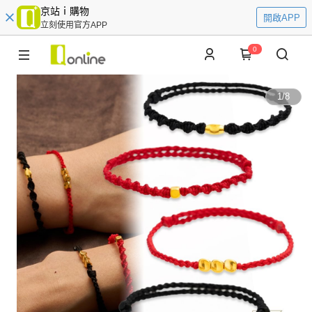
京站ｉ購物
開啟APP
立刻使用官方APP
0
1
/
8