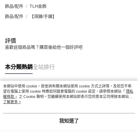
飾品/配件
TLH金飾
飾品/配件
【項鍊/手鍊】
評價
喜歡這個商品嗎？購買後給他一個好評吧
本分類熱銷
全站排行
本網站中使用 cookie，欲查詢有關本網站使用 cookie 方式之詳情，及若您不希
熱門標籤
望在電腦上使用 cookie 時應如何變更電腦的 cookie 設定，請參閱本網站「
隱私
權條款
」之 Cookie 聲明。您繼續使用本網站即表示您同意本公司得按本網站使
用條款之 Cookie 聲明使用 cookie。
了解更多 >
我知道了