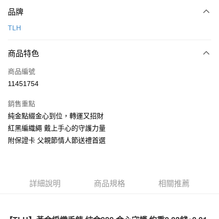
付款方式
品牌
信用卡一次付款
TLH
信用卡分期付款
6 期 0 利率 每期
NT$246
21家銀行
商品特色
合作金庫商業銀行
第一商業銀行
LINE Pay
商品編號
華南商業銀行
彰化商業銀行
11451754
Apple Pay
上海商業儲蓄銀行
台北富邦商業銀行
國泰世華商業銀行
兆豐國際商業銀行
銷售重點
街口支付
臺灣中小企業銀行
台中商業銀行
純金點綴金心到位，轉運又招財
匯豐（台灣）商業銀行
華泰商業銀行
悠遊付
紅黑編織繩 戴上手心的守護力量
聯邦商業銀行
遠東國際商業銀行
元大商業銀行
永豐商業銀行
附保證卡 父親節情人節送禮首選
Google Pay
玉山商業銀行
星展（台灣）商業銀行
台新國際商業銀行
中國信託商業銀行
全盈+PAY
台灣樂天信用卡公司
大哥付你分期
詳細說明
商品規格
相關推薦
相關說明
【大哥付你分期使用說明】
AFTEE先享後付
1.本服務由台灣大哥大提供，台灣大哥大用戶可立即使用無須另外申請。