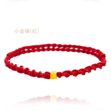
２．關於個人資料處理事宜，請瀏覽以下網址：
https://aftee.tw/terms/#terms3
３．未成年的使用者請事先徵得法定代理人或監護人之同意方可使用
「AFTEE先享後付」，若未經同意申辦者引起之損失，本公司不負相關責
任。
４．使用「AFTEE先享後付」時，將依據個別帳號之用戶狀況，依本公司即
時審查核予不同之上限額度；若仍有額度不足之情形，本公司將視審查結果
請求用戶進行身份認證。
５．嚴禁一人註冊多個帳號或使用他人資訊註冊。若發現惡意使用之情形，
恩沛科技股份有限公司將有權停止該用戶之使用額度並採取法律行動。