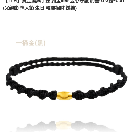
【TLH】黃金編織手鍊 純金999 金心守護 約重0.03錢±0.01
2.付款方式選擇「大哥付你分期」，訂單成立後會自動跳轉到大哥付的交易
相關說明
流程，驗證手機門號後，選擇欲分期的期數、繳款截止日，確認付款後即完
(父親節 情人節 生日 轉運招財 送禮)
【關於「AFTEE先享後付」】
成交易。
ATM付款
AFTEE先享後付是「在收到商品之後才付款」的支付方式。 讓您購物簡單
3.實際核准額度、可分期數及費用金額請依後續交易確認頁面所載為準。
便利好安心！
4.訂單成立30分鐘內，如未前往確認交易或遇審核未通過，訂單將自動取
１．簡單：不需註冊會員、不需綁卡、不需儲值。
運送方式
消。如遇「轉專審核」未通過狀況，表示未達大哥付你分期系統評分，恕無
２．便利：只要手機號碼，簡訊認證，即可結帳。
法說明評估內容。
３．安心：先確認商品／服務後，再付款。
免運優惠
【繳款方式說明】
1.分期款項不併入電信帳單，「大哥付你分期」於每月結算日後寄送繳費提
免運費
【「AFTEE先享後付」結帳流程】
醒簡訊。
１．於結帳方式選擇「AFTEE先享後付」後，將跳轉至「AFTEE先享後付」
2.透過簡訊連結打開帳單後，可選擇「超商條碼／台灣大直營門市／銀行轉
結帳頁面，進行簡訊認證並確認金額後，即可完成結帳。
帳／街口支付／iPASS MONEY」等通路繳費。
２．訂單成立數日內，您將收到繳費通知簡訊。
３．收到繳費通知簡訊後14天內，點擊此簡訊中的連結，可透過四大超商／
【注意事項】
ATM／網路銀行／等多元方式進行付款，方視為交易完成。
1.本服務係由「台灣大哥大股份有限公司」（以下簡稱本公司）所提供，讓
※ 請注意：結帳手續完成當下不需立刻繳費，但若您需要取消訂單，請聯絡
用戶於交易時，得透過本服務購買商品或服務，並由商店將買賣／分期付款
購買商品的店家。未經商家同意取消之訂單仍視為有效，需透過AFTEE先享
買賣價金債權讓與本公司後，依約使用本公司帳單繳交帳款。
後付繳納相關費用。
2.基於同意付款使用「大哥付你分期」之契約關係目的，商店將以您的個人
※ 交易是否成功請以「AFTEE先享後付 」之結帳頁面顯示為準，若有關於
資料（包含姓名、電話或地址）提供予台灣大哥大進項蒐集、處理及利用，
是否繳費成功／繳費後需取消欲退款等相關疑問，請聯繫「AFTEE先享後付
由本公司與您本人進行分期帳單所需資料之確認、核對及更正。
客戶支援中心」
https://netprotections.freshdesk.com/support/home
3.完整用戶服務條款，請詳閱以下連結：
https://oppay.tw/userRule
【注意事項】
１．透過由恩沛科技股份有限公司提供之「AFTEE先享後付」服務完成之交
易，需依本服務之必要範圍內提供個人資料，並將交易相關給付款項請求債
權轉讓予恩沛科技股份有限公司。