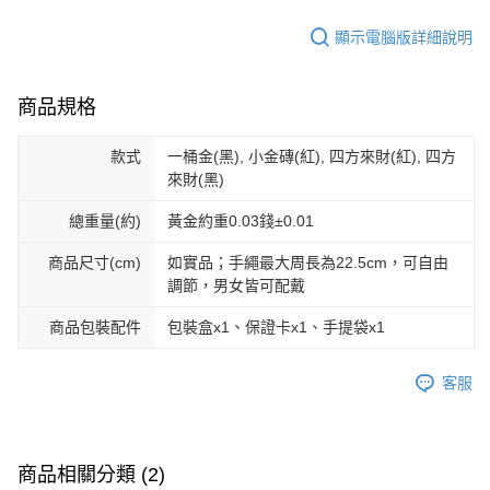
顯示電腦版詳細說明
商品規格
款式
一桶金(黑), 小金磚(紅), 四方來財(紅), 四方
來財(黑)
總重量(約)
黃金約重0.03錢±0.01
商品尺寸(cm)
如實品；手繩最大周長為22.5cm，可自由
調節，男女皆可配戴
商品包裝配件
包裝盒x1、保證卡x1、手提袋x1
客服
商品相關分類 (2)