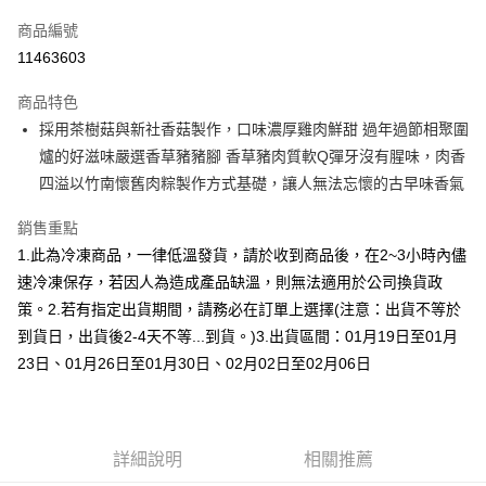
信用卡一次付款
商品編號
信用卡分期付款
11463603
6 期 0 利率 每期
NT$329
21家銀行
商品特色
合作金庫商業銀行
第一商業銀行
LINE Pay
採用茶樹菇與新社香菇製作，口味濃厚雞肉鮮甜 過年過節相聚圍
華南商業銀行
彰化商業銀行
爐的好滋味嚴選香草豬豬腳 香草豬肉質軟Q彈牙沒有腥味，肉香
Apple Pay
上海商業儲蓄銀行
台北富邦商業銀行
國泰世華商業銀行
兆豐國際商業銀行
四溢以竹南懷舊肉粽製作方式基礎，讓人無法忘懷的古早味香氣
街口支付
臺灣中小企業銀行
台中商業銀行
銷售重點
匯豐（台灣）商業銀行
華泰商業銀行
悠遊付
聯邦商業銀行
遠東國際商業銀行
1.此為冷凍商品，一律低溫發貨，請於收到商品後，在2~3小時內儘
元大商業銀行
永豐商業銀行
Google Pay
速冷凍保存，若因人為造成產品缺溫，則無法適用於公司換貨政
玉山商業銀行
星展（台灣）商業銀行
策。2.若有指定出貨期間，請務必在訂單上選擇(注意：出貨不等於
台新國際商業銀行
中國信託商業銀行
全盈+PAY
到貨日，出貨後2-4天不等...到貨。)3.出貨區間：01月19日至01月
台灣樂天信用卡公司
大哥付你分期
23日、01月26日至01月30日、02月02日至02月06日
相關說明
【大哥付你分期使用說明】
AFTEE先享後付
1.本服務由台灣大哥大提供，台灣大哥大用戶可立即使用無須另外申請。
2.付款方式選擇「大哥付你分期」，訂單成立後會自動跳轉到大哥付的交易
相關說明
詳細說明
相關推薦
流程，驗證手機門號後，選擇欲分期的期數、繳款截止日，確認付款後即完
【關於「AFTEE先享後付」】