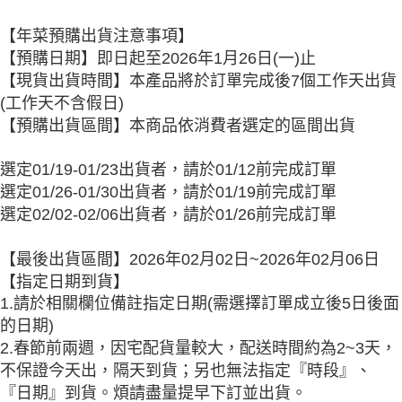
成交易。
ATM付款
AFTEE先享後付是「在收到商品之後才付款」的支付方式。 讓您購物簡單
3.實際核准額度、可分期數及費用金額請依後續交易確認頁面所載為準。
便利好安心！
【年菜預購出貨注意事項】
4.訂單成立30分鐘內，如未前往確認交易或遇審核未通過，訂單將自動取
１．簡單：不需註冊會員、不需綁卡、不需儲值。
運送方式
消。如遇「轉專審核」未通過狀況，表示未達大哥付你分期系統評分，恕無
【預購日期】即日起至2026年1月26日(一)止
２．便利：只要手機號碼，簡訊認證，即可結帳。
法說明評估內容。
３．安心：先確認商品／服務後，再付款。
【現貨出貨時間】本產品將於訂單完成後7個工作天出貨
免運優惠
【繳款方式說明】
1.分期款項不併入電信帳單，「大哥付你分期」於每月結算日後寄送繳費提
(工作天不含假日)
免運費
【「AFTEE先享後付」結帳流程】
醒簡訊。
【預購出貨區間】本商品依消費者選定的區間出貨
１．於結帳方式選擇「AFTEE先享後付」後，將跳轉至「AFTEE先享後付」
2.透過簡訊連結打開帳單後，可選擇「超商條碼／台灣大直營門市／銀行轉
結帳頁面，進行簡訊認證並確認金額後，即可完成結帳。
帳／街口支付／iPASS MONEY」等通路繳費。
２．訂單成立數日內，您將收到繳費通知簡訊。
選定01/19-01/23出貨者，請於01/12前完成訂單
３．收到繳費通知簡訊後14天內，點擊此簡訊中的連結，可透過四大超商／
【注意事項】
ATM／網路銀行／等多元方式進行付款，方視為交易完成。
選定01/26-01/30出貨者，請於01/19前完成訂單
1.本服務係由「台灣大哥大股份有限公司」（以下簡稱本公司）所提供，讓
※ 請注意：結帳手續完成當下不需立刻繳費，但若您需要取消訂單，請聯絡
選定02/02-02/06出貨者，請於01/26前完成訂單
用戶於交易時，得透過本服務購買商品或服務，並由商店將買賣／分期付款
購買商品的店家。未經商家同意取消之訂單仍視為有效，需透過AFTEE先享
買賣價金債權讓與本公司後，依約使用本公司帳單繳交帳款。
後付繳納相關費用。
2.基於同意付款使用「大哥付你分期」之契約關係目的，商店將以您的個人
※ 交易是否成功請以「AFTEE先享後付 」之結帳頁面顯示為準，若有關於
【最後出貨區間】2026年02月02日~2026年02月06日
資料（包含姓名、電話或地址）提供予台灣大哥大進項蒐集、處理及利用，
是否繳費成功／繳費後需取消欲退款等相關疑問，請聯繫「AFTEE先享後付
由本公司與您本人進行分期帳單所需資料之確認、核對及更正。
【指定日期到貨】
客戶支援中心」
https://netprotections.freshdesk.com/support/home
3.完整用戶服務條款，請詳閱以下連結：
https://oppay.tw/userRule
1.請於相關欄位備註指定日期(需選擇訂單成立後5日後面
【注意事項】
的日期)
１．透過由恩沛科技股份有限公司提供之「AFTEE先享後付」服務完成之交
2.春節前兩週，因宅配貨量較大，配送時間約為2~3天，
易，需依本服務之必要範圍內提供個人資料，並將交易相關給付款項請求債
權轉讓予恩沛科技股份有限公司。
不保證今天出，隔天到貨；另也無法指定『時段』、
２．關於個人資料處理事宜，請瀏覽以下網址：
『日期』到貨。煩請盡量提早下訂並出貨。
https://aftee.tw/terms/#terms3