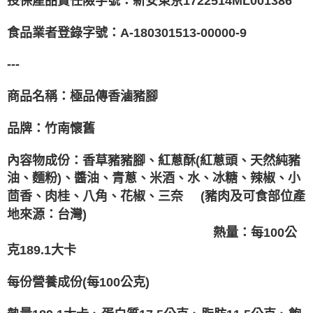
投保產品責任險字號：新安東京1722514ML001386
食品業者登錄字號：A-180301513-00000-9
---
商品名稱：極品傳香滷豬腳
品牌：竹南懷舊
內容物成份：香草豬豬腳、紅蔥酥(紅蔥頭、天然純豬
油、麵粉)、醬油、青蔥、米酒、水、冰糖、辣椒、小
茴香、肉桂、八角、花椒、三奈 (豬肉及可食部位產
地來源：台灣)
熱量：每100公
克189.1大卡
每份營養成份(每100公克)