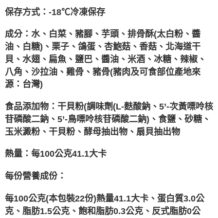
保存方式：-18℃冷凍保存
成分：水、白菜、豬腳、芋頭、排骨酥(太白粉、醬
油、白糖)、栗子、鴿蛋、杏鮑菇、香菇、北海道干
貝、水翅、扁魚、鹽巴、醬油、米酒、冰糖、辣椒、
八角、沙拉油、雞骨、豬骨(豬肉及可食部位產地來
源：台灣)
食品添加物：干貝粉(調味劑(L-麩酸鈉、5’-次黃嘌呤核
苷磷酸二鈉、5’-鳥嘌呤核苷磷酸二鈉)、食鹽、砂糖、
玉米澱粉、干貝粉、酵母抽出物、扇貝抽出物
熱量：每100公克41.1大卡
每份營養成份：
每100公克(本包裝22份)熱量41.1大卡、蛋白質3.0公
克、脂肪1.5公克、飽和脂肪0.3公克、反式脂肪0公