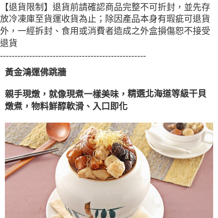
【退貨限制】退貨前請確認商品完整不可折封，並先存
３．未成年的使用者請事先徵得法定代理人或監護人之同意方可使用
「AFTEE先享後付」，若未經同意申辦者引起之損失，本公司不負相關責
放冷凍庫至貨運收貨為止；除因產品本身有瑕疵可退貨
任。
外，一經拆封、食用或消費者造成之外盒損傷恕不接受
４．使用「AFTEE先享後付」時，將依據個別帳號之用戶狀況，依本公司即
時審查核予不同之上限額度；若仍有額度不足之情形，本公司將視審查結果
退貨
請求用戶進行身份認證。
--------------------------------------------------
５．嚴禁一人註冊多個帳號或使用他人資訊註冊。若發現惡意使用之情形，
恩沛科技股份有限公司將有權停止該用戶之使用額度並採取法律行動。
黃金鴻運佛跳牆
精選北海道等級干貝
親手現燉，就像現煮一樣美味，
燉煮，物料鮮醇軟滑、入口即化