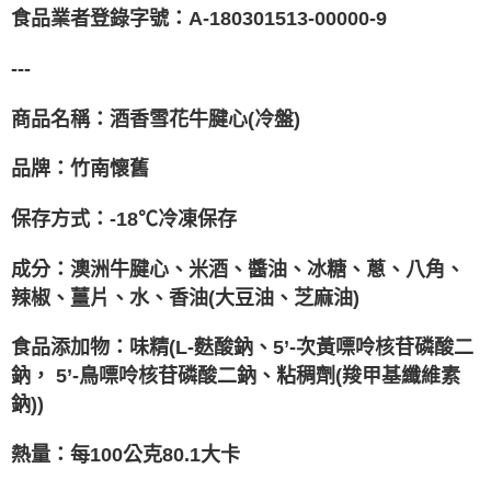
食品業者登錄字號：A-180301513-00000-9
---
商品名稱：酒香雪花牛腱心(冷盤)
品牌：竹南懷舊
保存方式：-18℃冷凍保存
成分：澳洲牛腱心、米酒、醬油、冰糖、蔥、八角、
辣椒、薑片、水、香油(大豆油、芝麻油)
食品添加物：味精(L-麩酸鈉、5’-次黃嘌呤核苷磷酸二
鈉， 5’-鳥嘌呤核苷磷酸二鈉、粘稠劑(羧甲基纖維素
鈉))
熱量：每100公克80.1大卡