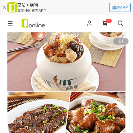
京站ｉ購物
開啟APP
立刻使用官方APP
0
1
/
1