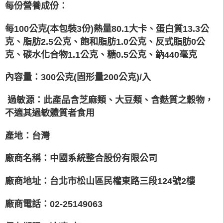
每份營養成份：
每100公克(本包裝3份)熱量80.1大卡、蛋白質13.3公
克、脂肪2.5公克、飽和脂肪1.0公克、反式脂肪0公
克、碳水化合物1.1公克、糖0.5公克、鈉440毫克
內容量：300公克(固形量200公克)/入
過敏源：此產品含芝麻類、大豆類、含麩質之穀物，
不適其過敏體質者食用
產地：台灣
廠商名稱：中國系統整合股份有限公司
廠商地址：台北市松山區民權東路三段124號2樓
廠商電話：02-25149063