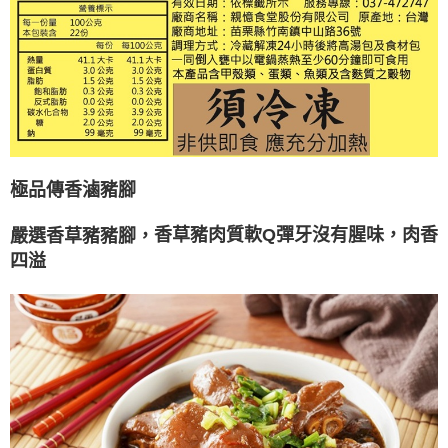
極品傳香滷豬腳
香草豬肉質軟Q彈牙沒有腥味，肉香
嚴選香草豬豬腳，
四溢