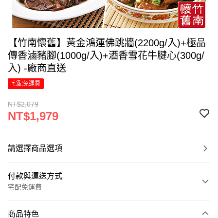
【竹南懷舊】黃金鴻運佛跳牆(2200g/入)+極品
傳香滷豬腳(1000g/入)+酒香雪花牛腱心(300g/
入) -廠商直送
宅配免運費
NT$2,079
NT$1,979
請選擇商品選項
付款與運送方式
宅配免運費
付款方式
商品特色