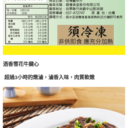
酒香雪花牛腱心
超過3小時的燉滷，滷香入味，肉質軟嫩