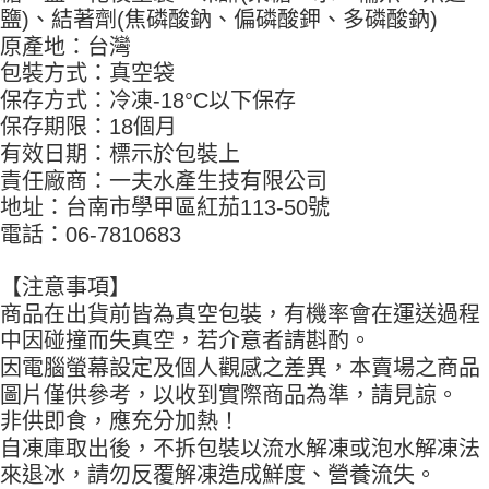
請求用戶進行身份認證。
鹽)、結著劑(焦磷酸鈉、偏磷酸鉀、多磷酸鈉)
５．嚴禁一人註冊多個帳號或使用他人資訊註冊。若發現惡意使用之情形，
原產地：台灣
恩沛科技股份有限公司將有權停止該用戶之使用額度並採取法律行動。
包裝方式：真空袋
保存方式：冷凍-18°C以下保存
保存期限：18個月
有效日期：標示於包裝上
責任廠商：一夫水產生技有限公司
地址：台南市學甲區紅茄113-50號
電話：06-7810683
【注意事項】
商品在出貨前皆為真空包裝，有機率會在運送過程
中因碰撞而失真空，若介意者請斟酌。
因電腦螢幕設定及個人觀感之差異，本賣場之商品
圖片僅供參考，以收到實際商品為準，請見諒。
非供即食，應充分加熱！
自凍庫取出後，不拆包裝以流水解凍或泡水解凍法
來退冰，請勿反覆解凍造成鮮度、營養流失。