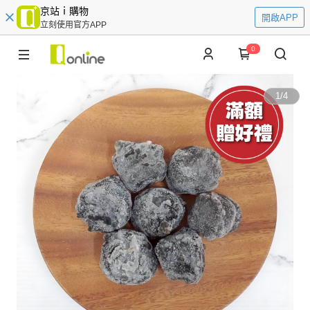
京站ｉ購物
開啟APP
立刻使用官方APP
0
1
/
4