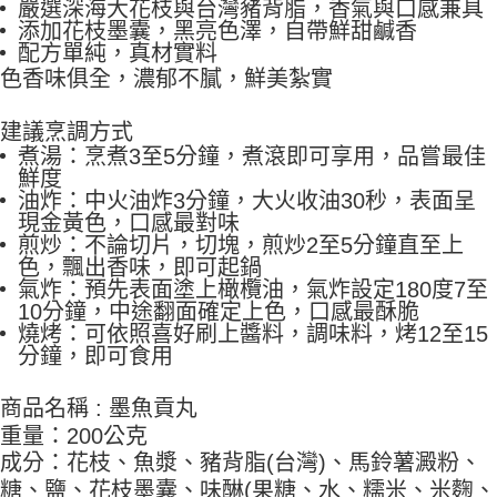
嚴選深海⼤花枝與台灣豬背脂，香氣與⼝感兼具
1.分期款項不併入電信帳單，「大哥付你分期」於每月結算日後寄送繳費提
每筆NT$250，滿NT$2,000(含以上)免運費
【「AFTEE先享後付」結帳流程】
添加花枝墨囊，⿊亮⾊澤，⾃帶鮮甜鹹香
醒簡訊。
１．於結帳方式選擇「AFTEE先享後付」後，將跳轉至「AFTEE先享後付」
配⽅單純，真材實料
2.透過簡訊連結打開帳單後，可選擇「超商條碼／台灣大直營門市／銀行轉
一夫水產-冷凍宅配
結帳頁面，進行簡訊認證並確認金額後，即可完成結帳。
⾊香味俱全，濃郁不膩，鮮美紮實
帳／街口支付／iPASS MONEY」等通路繳費。
２．訂單成立數日內，您將收到繳費通知簡訊。
每筆NT$250，滿NT$1,800(含以上)免運費
３．收到繳費通知簡訊後14天內，點擊此簡訊中的連結，可透過四大超商／
【注意事項】
ATM／網路銀行／等多元方式進行付款，方視為交易完成。
建議烹調方式
1.本服務係由「台灣大哥大股份有限公司」（以下簡稱本公司）所提供，讓
※ 請注意：結帳手續完成當下不需立刻繳費，但若您需要取消訂單，請聯絡
煮湯：烹煮3至5分鐘，煮滾即可享用，品嘗最佳
用戶於交易時，得透過本服務購買商品或服務，並由商店將買賣／分期付款
購買商品的店家。未經商家同意取消之訂單仍視為有效，需透過AFTEE先享
鮮度
買賣價金債權讓與本公司後，依約使用本公司帳單繳交帳款。
後付繳納相關費用。
2.基於同意付款使用「大哥付你分期」之契約關係目的，商店將以您的個人
油炸：中火油炸3分鐘，大火收油30秒，表面呈
※ 交易是否成功請以「AFTEE先享後付 」之結帳頁面顯示為準，若有關於
資料（包含姓名、電話或地址）提供予台灣大哥大進項蒐集、處理及利用，
現金黃色，口感最對味
是否繳費成功／繳費後需取消欲退款等相關疑問，請聯繫「AFTEE先享後付
由本公司與您本人進行分期帳單所需資料之確認、核對及更正。
煎炒：不論切片，切塊，煎炒2至5分鐘直至上
客戶支援中心」
https://netprotections.freshdesk.com/support/home
3.完整用戶服務條款，請詳閱以下連結：
https://oppay.tw/userRule
色，飄出香味，即可起鍋
【注意事項】
氣炸：預先表面塗上橄欖油，氣炸設定180度7至
１．透過由恩沛科技股份有限公司提供之「AFTEE先享後付」服務完成之交
10分鐘，中途翻面確定上色，口感最酥脆
易，需依本服務之必要範圍內提供個人資料，並將交易相關給付款項請求債
燒烤：可依照喜好刷上醬料，調味料，烤12至15
權轉讓予恩沛科技股份有限公司。
分鐘，即可食用
２．關於個人資料處理事宜，請瀏覽以下網址：
https://aftee.tw/terms/#terms3
商品名稱 : 墨魚貢丸
３．未成年的使用者請事先徵得法定代理人或監護人之同意方可使用
「AFTEE先享後付」，若未經同意申辦者引起之損失，本公司不負相關責
重量：200公克
任。
成分：花枝、魚漿、豬背脂(台灣)、馬鈴薯澱粉、
４．使用「AFTEE先享後付」時，將依據個別帳號之用戶狀況，依本公司即
時審查核予不同之上限額度；若仍有額度不足之情形，本公司將視審查結果
糖、鹽、花枝墨囊、味醂(果糖、水、糯米、米麴、