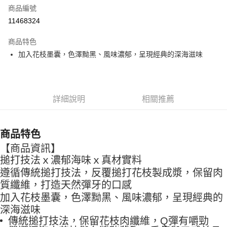
合作金庫商業銀行
第一商業銀行
LINE Pay
商品編號
華南商業銀行
彰化商業銀行
11468324
Apple Pay
上海商業儲蓄銀行
台北富邦商業銀行
國泰世華商業銀行
兆豐國際商業銀行
商品特色
街口支付
臺灣中小企業銀行
台中商業銀行
加入花枝墨囊，⾊澤黝⿊、風味濃郁，呈現經典的深海滋味
匯豐（台灣）商業銀行
華泰商業銀行
悠遊付
聯邦商業銀行
遠東國際商業銀行
元大商業銀行
永豐商業銀行
Google Pay
玉山商業銀行
星展（台灣）商業銀行
詳細說明
相關推薦
台新國際商業銀行
中國信託商業銀行
全盈+PAY
台灣樂天信用卡公司
大哥付你分期
相關說明
商品特色
【大哥付你分期使用說明】
【商品資訊】
AFTEE先享後付
1.本服務由台灣大哥大提供，台灣大哥大用戶可立即使用無須另外申請。
搥打技法ｘ濃郁海味ｘ真材實料
2.付款方式選擇「大哥付你分期」，訂單成立後會自動跳轉到大哥付的交易
相關說明
流程，驗證手機門號後，選擇欲分期的期數、繳款截止日，確認付款後即完
遵循傳統搥打技法，反覆搥打花枝製成漿，保留⾁
【關於「AFTEE先享後付」】
成交易。
ATM付款
質纖維，打造天然彈牙的⼝感
AFTEE先享後付是「在收到商品之後才付款」的支付方式。 讓您購物簡單
3.實際核准額度、可分期數及費用金額請依後續交易確認頁面所載為準。
便利好安心！
加入花枝墨囊，⾊澤黝⿊、風味濃郁，呈現經典的
4.訂單成立30分鐘內，如未前往確認交易或遇審核未通過，訂單將自動取
１．簡單：不需註冊會員、不需綁卡、不需儲值。
運送方式
消。如遇「轉專審核」未通過狀況，表示未達大哥付你分期系統評分，恕無
深海滋味
２．便利：只要手機號碼，簡訊認證，即可結帳。
法說明評估內容。
傳統搥打技法，保留花枝⾁纖維，Q彈有嚼勁
３．安心：先確認商品／服務後，再付款。
一夫水產-冷凍7-11取貨(快速到店)
【繳款方式說明】