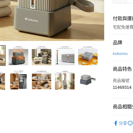
付款與運
宅配免運
付款方式
品牌
信用卡一
kokomo
信用卡分
商品特色
6 期 
商品編號
合作金
LINE Pay
11469314
華南商
Apple Pay
上海商
國泰世
商品相關分
街口支付
臺灣中
匯豐（
悠遊付
3C家電
聯邦商
分享
元大商
3C家電
Google Pa