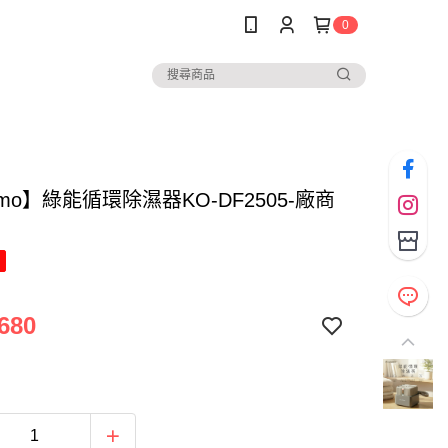
0
omo】綠能循環除濕器KO-DF2505-廠商
680