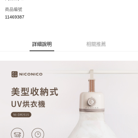
合作金庫商業銀行
第一商業銀行
LINE Pay
商品編號
華南商業銀行
彰化商業銀行
11469387
Apple Pay
上海商業儲蓄銀行
台北富邦商業銀行
國泰世華商業銀行
兆豐國際商業銀行
街口支付
臺灣中小企業銀行
台中商業銀行
匯豐（台灣）商業銀行
華泰商業銀行
悠遊付
詳細說明
相關推薦
聯邦商業銀行
遠東國際商業銀行
元大商業銀行
永豐商業銀行
Google Pay
玉山商業銀行
星展（台灣）商業銀行
台新國際商業銀行
中國信託商業銀行
全盈+PAY
台灣樂天信用卡公司
大哥付你分期
相關說明
【大哥付你分期使用說明】
AFTEE先享後付
1.本服務由台灣大哥大提供，台灣大哥大用戶可立即使用無須另外申請。
2.付款方式選擇「大哥付你分期」，訂單成立後會自動跳轉到大哥付的交易
相關說明
流程，驗證手機門號後，選擇欲分期的期數、繳款截止日，確認付款後即完
【關於「AFTEE先享後付」】
成交易。
ATM付款
AFTEE先享後付是「在收到商品之後才付款」的支付方式。 讓您購物簡單
3.實際核准額度、可分期數及費用金額請依後續交易確認頁面所載為準。
便利好安心！
4.訂單成立30分鐘內，如未前往確認交易或遇審核未通過，訂單將自動取
１．簡單：不需註冊會員、不需綁卡、不需儲值。
運送方式
消。如遇「轉專審核」未通過狀況，表示未達大哥付你分期系統評分，恕無
２．便利：只要手機號碼，簡訊認證，即可結帳。
法說明評估內容。