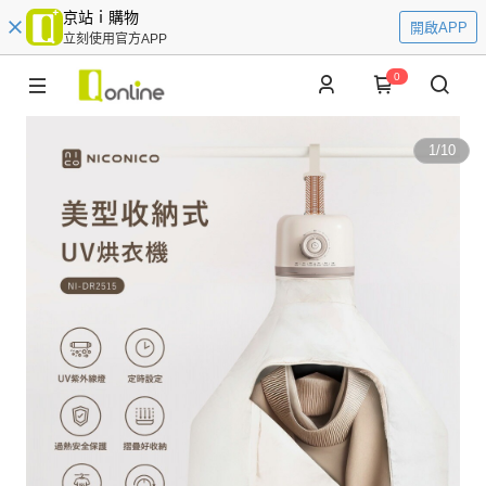
京站ｉ購物
開啟APP
立刻使用官方APP
0
1
/
10