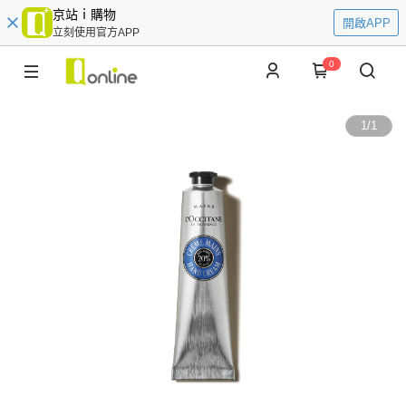
京站ｉ購物
開啟APP
立刻使用官方APP
0
1
/
1