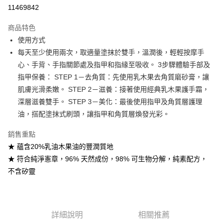
11469842
悠遊付
商品特色
Google Pay
使用方式
全盈+PAY
每天至少使用兩次，取適量塗抹於雙手，溫潤後，輕輕按摩手
心、手背、手指關節處及指甲和指緣至吸收。 3步驟體驗手部及
大哥付你分期
指甲保養： STEP 1－去角質：先使用乳木果去角質磨砂膏，讓
相關說明
肌膚光滑柔嫩。 STEP 2－滋養：接著使用經典乳木果護手霜，
【大哥付你分期使用說明】
AFTEE先享後付
1.本服務由台灣大哥大提供，台灣大哥大用戶可立即使用無須另外申請。
深層滋養雙手。 STEP 3－美化：最後使用指甲及角質層護理
2.付款方式選擇「大哥付你分期」，訂單成立後會自動跳轉到大哥付的交易
相關說明
油，搭配塗抹式刷頭，讓指甲和角質層煥發光彩。
流程，驗證手機門號後，選擇欲分期的期數、繳款截止日，確認付款後即完
【關於「AFTEE先享後付」】
成交易。
ATM付款
AFTEE先享後付是「在收到商品之後才付款」的支付方式。 讓您購物簡單
銷售重點
3.實際核准額度、可分期數及費用金額請依後續交易確認頁面所載為準。
便利好安心！
4.訂單成立30分鐘內，如未前往確認交易或遇審核未通過，訂單將自動取
★ 蘊含20%乳油木果油的豐潤質地
１．簡單：不需註冊會員、不需綁卡、不需儲值。
運送方式
消。如遇「轉專審核」未通過狀況，表示未達大哥付你分期系統評分，恕無
２．便利：只要手機號碼，簡訊認證，即可結帳。
★ 符合純淨憲章，96% 天然成份，98% 可生物分解，純素配方，
法說明評估內容。
３．安心：先確認商品／服務後，再付款。
付款後全家取貨
不含矽靈
【繳款方式說明】
1.分期款項不併入電信帳單，「大哥付你分期」於每月結算日後寄送繳費提
每筆NT$70，滿NT$1,000(含以上)免運費
【「AFTEE先享後付」結帳流程】
醒簡訊。
１．於結帳方式選擇「AFTEE先享後付」後，將跳轉至「AFTEE先享後付」
2.透過簡訊連結打開帳單後，可選擇「超商條碼／台灣大直營門市／銀行轉
付款後7-11取貨
結帳頁面，進行簡訊認證並確認金額後，即可完成結帳。
帳／街口支付／iPASS MONEY」等通路繳費。
２．訂單成立數日內，您將收到繳費通知簡訊。
詳細說明
相關推薦
每筆NT$70，滿NT$1,000(含以上)免運費
３．收到繳費通知簡訊後14天內，點擊此簡訊中的連結，可透過四大超商／