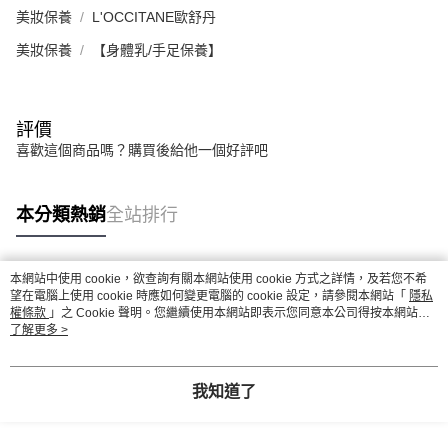
美妝保養
L'OCCITANE歐舒丹
美妝保養
【身體乳/手足保養】
評價
喜歡這個商品嗎？購買後給他一個好評吧
本分類熱銷
全站排行
本網站中使用 cookie，欲查詢有關本網站使用 cookie 方式之詳情，及若您不希
熱門標籤
望在電腦上使用 cookie 時應如何變更電腦的 cookie 設定，請參閱本網站「
隱私
權條款
」之 Cookie 聲明。您繼續使用本網站即表示您同意本公司得按本網站使
用條款之 Cookie 聲明使用 cookie。
了解更多 >
我知道了