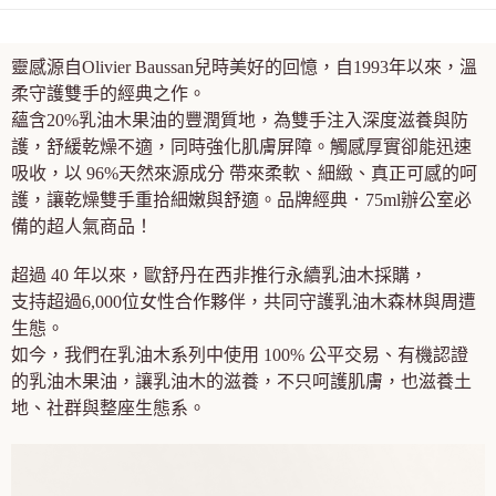
【注意事項】
ATM／網路銀行／等多元方式進行付款，方視為交易完成。
宅配
1.本服務係由「台灣大哥大股份有限公司」（以下簡稱本公司）所提供，讓
※ 請注意：結帳手續完成當下不需立刻繳費，但若您需要取消訂單，請聯絡
用戶於交易時，得透過本服務購買商品或服務，並由商店將買賣／分期付款
每筆NT$100，滿NT$1,200(含以上)免運費
購買商品的店家。未經商家同意取消之訂單仍視為有效，需透過AFTEE先享
靈感源自Olivier Baussan兒時美好的回憶，自1993年以來，溫
買賣價金債權讓與本公司後，依約使用本公司帳單繳交帳款。
後付繳納相關費用。
2.基於同意付款使用「大哥付你分期」之契約關係目的，商店將以您的個人
柔守護雙手的經典之作。
京站台北店客服中心(1F星巴克旁) 即日起不提供京站紙袋，取件時
※ 交易是否成功請以「AFTEE先享後付 」之結帳頁面顯示為準，若有關於
資料（包含姓名、電話或地址）提供予台灣大哥大進項蒐集、處理及利用，
是否繳費成功／繳費後需取消欲退款等相關疑問，請聯繫「AFTEE先享後付
蘊含20%乳油木果油的豐潤質地，為雙手注入深度滋養與防
請自備購物袋，若需購買紙袋可現場詢問
由本公司與您本人進行分期帳單所需資料之確認、核對及更正。
客戶支援中心」
https://netprotections.freshdesk.com/support/home
護，舒緩乾燥不適，同時強化肌膚屏障。觸感厚實卻能迅速
3.完整用戶服務條款，請詳閱以下連結：
https://oppay.tw/userRule
免運費
吸收，以 96%天然來源成分 帶來柔軟、細緻、真正可感的呵
【注意事項】
１．透過由恩沛科技股份有限公司提供之「AFTEE先享後付」服務完成之交
護，讓乾燥雙手重拾細嫩與舒適。品牌經典．75ml辦公室必
易，需依本服務之必要範圍內提供個人資料，並將交易相關給付款項請求債
備的超人氣商品！
權轉讓予恩沛科技股份有限公司。
２．關於個人資料處理事宜，請瀏覽以下網址：
超過 40 年以來，歐舒丹在西非推行永續乳油木採購，
https://aftee.tw/terms/#terms3
３．未成年的使用者請事先徵得法定代理人或監護人之同意方可使用
支持超過6,000位女性合作夥伴，共同守護乳油木森林與周遭
「AFTEE先享後付」，若未經同意申辦者引起之損失，本公司不負相關責
生態。
任。
如今，我們在乳油木系列中使用 100% 公平交易、有機認證
４．使用「AFTEE先享後付」時，將依據個別帳號之用戶狀況，依本公司即
時審查核予不同之上限額度；若仍有額度不足之情形，本公司將視審查結果
的乳油木果油，讓乳油木的滋養，不只呵護肌膚，也滋養土
請求用戶進行身份認證。
地、社群與整座生態系。
５．嚴禁一人註冊多個帳號或使用他人資訊註冊。若發現惡意使用之情形，
恩沛科技股份有限公司將有權停止該用戶之使用額度並採取法律行動。