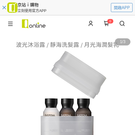
京站ｉ購物
開啟APP
立刻使用官方APP
0
1
/
3