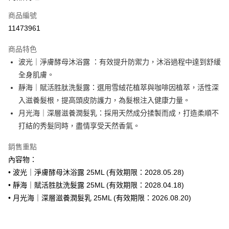
商品編號
街口支付
11473961
悠遊付
商品特色
Google Pay
波光｜淨膚酵母沐浴露 ：有效提升防禦力，沐浴過程中達到舒緩
全盈+PAY
全身肌膚。
靜海｜賦活胜肽洗髮露：選用雪絨花植萃與咖啡因植萃，活性深
大哥付你分期
入滋養髮根，提高頭皮防護力，為髮根注入健康力量。
相關說明
月光海｜深層滋養潤髮乳：採用天然成分揉製而成，打造柔順不
【大哥付你分期使用說明】
AFTEE先享後付
1.本服務由台灣大哥大提供，台灣大哥大用戶可立即使用無須另外申請。
打結的秀髮同時，盡情享受天然香氣。
2.付款方式選擇「大哥付你分期」，訂單成立後會自動跳轉到大哥付的交易
相關說明
流程，驗證手機門號後，選擇欲分期的期數、繳款截止日，確認付款後即完
銷售重點
【關於「AFTEE先享後付」】
成交易。
ATM付款
AFTEE先享後付是「在收到商品之後才付款」的支付方式。 讓您購物簡單
內容物：
3.實際核准額度、可分期數及費用金額請依後續交易確認頁面所載為準。
便利好安心！
4.訂單成立30分鐘內，如未前往確認交易或遇審核未通過，訂單將自動取
• 波光｜淨膚酵母沐浴露 25ML (有效期限：2028.05.28)
１．簡單：不需註冊會員、不需綁卡、不需儲值。
運送方式
消。如遇「轉專審核」未通過狀況，表示未達大哥付你分期系統評分，恕無
２．便利：只要手機號碼，簡訊認證，即可結帳。
• 靜海｜賦活胜肽洗髮露 25ML (有效期限：2028.04.18)
法說明評估內容。
３．安心：先確認商品／服務後，再付款。
付款後全家取貨
• 月光海｜深層滋養潤髮乳 25ML (有效期限：2026.08.20)
【繳款方式說明】
1.分期款項不併入電信帳單，「大哥付你分期」於每月結算日後寄送繳費提
每筆NT$70，滿NT$899(含以上)免運費
【「AFTEE先享後付」結帳流程】
醒簡訊。
１．於結帳方式選擇「AFTEE先享後付」後，將跳轉至「AFTEE先享後付」
2.透過簡訊連結打開帳單後，可選擇「超商條碼／台灣大直營門市／銀行轉