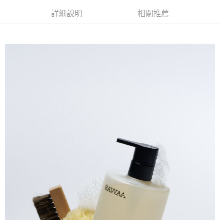
付款後7-11取貨
結帳頁面，進行簡訊認證並確認金額後，即可完成結帳。
帳／街口支付／iPASS MONEY」等通路繳費。
２．訂單成立數日內，您將收到繳費通知簡訊。
詳細說明
相關推薦
每筆NT$70，滿NT$899(含以上)免運費
３．收到繳費通知簡訊後14天內，點擊此簡訊中的連結，可透過四大超商／
【注意事項】
ATM／網路銀行／等多元方式進行付款，方視為交易完成。
宅配
1.本服務係由「台灣大哥大股份有限公司」（以下簡稱本公司）所提供，讓
※ 請注意：結帳手續完成當下不需立刻繳費，但若您需要取消訂單，請聯絡
用戶於交易時，得透過本服務購買商品或服務，並由商店將買賣／分期付款
每筆NT$100，滿NT$1,000(含以上)免運費
購買商品的店家。未經商家同意取消之訂單仍視為有效，需透過AFTEE先享
買賣價金債權讓與本公司後，依約使用本公司帳單繳交帳款。
後付繳納相關費用。
2.基於同意付款使用「大哥付你分期」之契約關係目的，商店將以您的個人
京站台北店客服中心(1F星巴克旁) 即日起不提供京站紙袋，取件時
※ 交易是否成功請以「AFTEE先享後付 」之結帳頁面顯示為準，若有關於
資料（包含姓名、電話或地址）提供予台灣大哥大進項蒐集、處理及利用，
是否繳費成功／繳費後需取消欲退款等相關疑問，請聯繫「AFTEE先享後付
請自備購物袋，若需購買紙袋可現場詢問
由本公司與您本人進行分期帳單所需資料之確認、核對及更正。
客戶支援中心」
https://netprotections.freshdesk.com/support/home
3.完整用戶服務條款，請詳閱以下連結：
https://oppay.tw/userRule
免運費
【注意事項】
１．透過由恩沛科技股份有限公司提供之「AFTEE先享後付」服務完成之交
易，需依本服務之必要範圍內提供個人資料，並將交易相關給付款項請求債
權轉讓予恩沛科技股份有限公司。
２．關於個人資料處理事宜，請瀏覽以下網址：
https://aftee.tw/terms/#terms3
３．未成年的使用者請事先徵得法定代理人或監護人之同意方可使用
「AFTEE先享後付」，若未經同意申辦者引起之損失，本公司不負相關責
任。
４．使用「AFTEE先享後付」時，將依據個別帳號之用戶狀況，依本公司即
時審查核予不同之上限額度；若仍有額度不足之情形，本公司將視審查結果
請求用戶進行身份認證。
５．嚴禁一人註冊多個帳號或使用他人資訊註冊。若發現惡意使用之情形，
恩沛科技股份有限公司將有權停止該用戶之使用額度並採取法律行動。