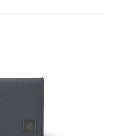
功／繳費後需取消欲退款等相關疑問，請聯繫「AFTEE先享後
客服中心(1F星巴克旁) 即日起不提供京站紙袋，取件時
公司與您本人進行分期帳單所需資料之確認、核對及更正。
援中心」
https://netprotections.freshdesk.com/support/home
物袋，若需購買紙袋可現場詢問
戶服務條款，請詳閱以下連結：
https://oppay.tw/userRule
項】
恩沛科技股份有限公司提供之「AFTEE先享後付」服務完成之
依本服務之必要範圍內提供個人資料，並將交易相關給付款項請
讓予恩沛科技股份有限公司。
個人資料處理事宜，請瀏覽以下網址：
ee.tw/terms/#terms3
年的使用者請事先徵得法定代理人或監護人之同意方可使用
E先享後付」，若未經同意申辦者引起之損失，本公司不負相關責
AFTEE先享後付」時，將依據個別帳號之用戶狀況，依本公司
核予不同之上限額度；若仍有額度不足之情形，本公司將視審查
用戶進行身份認證。
一人註冊多個帳號或使用他人資訊註冊。若發現惡意使用之情
科技股份有限公司將有權停止該用戶之使用額度並採取法律行