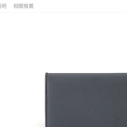
是否繳費成
京站台北店
用，由本
說明
相關推薦
付客戶支
請自備購
3.完整用
免運費
【注意事
１．透過由
交易，需
求債權轉
２．關於
https://aft
３．未成
「AFTE
任。
４．使用「
即時審查
結果請求
５．嚴禁
形，恩沛
動。