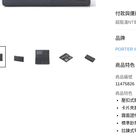
付款與運
超取滿NT$
付款方式
品牌
信用卡一
PORTER 
信用卡分
商品特色
6 期 
商品編號
合作金
LINE Pay
11475826
華南商
Apple Pay
上海商
商品特色
國泰世
壓扣式
街口支付
臺灣中
卡片夾
匯豐（
悠遊付
霧面證
聯邦商
標準鈔
元大商
Google Pa
拉鍊式
玉山商