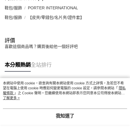
鞋包/服飾
PORTER INTERNATIONAL
鞋包/服飾
【皮夾/零錢包/名片夾/證件套】
評價
喜歡這個商品嗎？購買後給他一個好評吧
本分類熱銷
全站排行
本網站中使用 cookie，欲查詢有關本網站使用 cookie 方式之詳情，及若您不希
熱門標籤
望在電腦上使用 cookie 時應如何變更電腦的 cookie 設定，請參閱本網站「
隱私
權條款
」之 Cookie 聲明。您繼續使用本網站即表示您同意本公司得按本網站使
用條款之 Cookie 聲明使用 cookie。
了解更多 >
我知道了