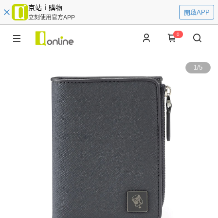
京站ｉ購物
開啟APP
立刻使用官方APP
0
1
/
5