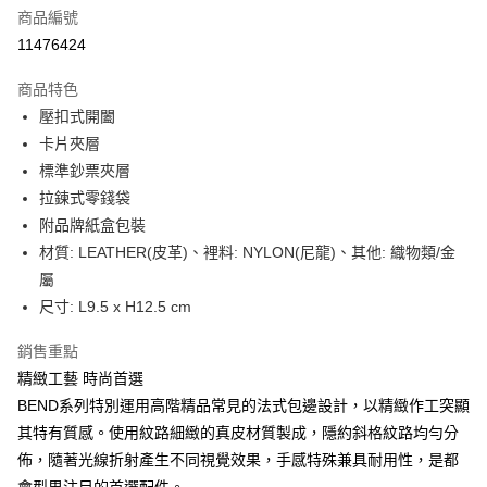
合作金庫商業銀行
第一商業銀行
LINE Pay
商品編號
華南商業銀行
彰化商業銀行
11476424
Apple Pay
上海商業儲蓄銀行
台北富邦商業銀行
國泰世華商業銀行
兆豐國際商業銀行
商品特色
街口支付
臺灣中小企業銀行
台中商業銀行
壓扣式開闔
匯豐（台灣）商業銀行
華泰商業銀行
悠遊付
卡片夾層
聯邦商業銀行
遠東國際商業銀行
元大商業銀行
永豐商業銀行
標準鈔票夾層
Google Pay
玉山商業銀行
星展（台灣）商業銀行
拉鍊式零錢袋
台新國際商業銀行
中國信託商業銀行
全盈+PAY
附品牌紙盒包裝
台灣樂天信用卡公司
材質: LEATHER(皮革)、裡料: NYLON(尼龍)、其他: 織物類/金
大哥付你分期
屬
相關說明
尺寸: L9.5 x H12.5 cm
【大哥付你分期使用說明】
AFTEE先享後付
1.本服務由台灣大哥大提供，台灣大哥大用戶可立即使用無須另外申請。
2.付款方式選擇「大哥付你分期」，訂單成立後會自動跳轉到大哥付的交易
相關說明
銷售重點
流程，驗證手機門號後，選擇欲分期的期數、繳款截止日，確認付款後即完
【關於「AFTEE先享後付」】
精緻工藝 時尚首選
成交易。
ATM付款
AFTEE先享後付是「在收到商品之後才付款」的支付方式。 讓您購物簡單
BEND系列特別運用高階精品常見的法式包邊設計，以精緻作工突顯
3.實際核准額度、可分期數及費用金額請依後續交易確認頁面所載為準。
便利好安心！
4.訂單成立30分鐘內，如未前往確認交易或遇審核未通過，訂單將自動取
其特有質感。使用紋路細緻的真皮材質製成，隱約斜格紋路均勻分
１．簡單：不需註冊會員、不需綁卡、不需儲值。
運送方式
消。如遇「轉專審核」未通過狀況，表示未達大哥付你分期系統評分，恕無
２．便利：只要手機號碼，簡訊認證，即可結帳。
佈，隨著光線折射產生不同視覺效果，手感特殊兼具耐用性，是都
法說明評估內容。
３．安心：先確認商品／服務後，再付款。
付款後全家取貨
【繳款方式說明】