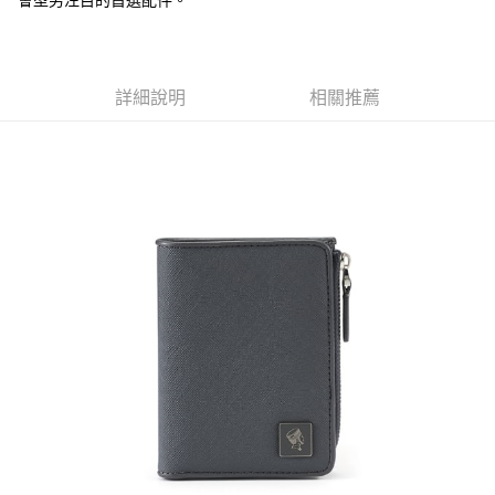
會型男注目的首選配件。
1.分期款項不併入電信帳單，「大哥付你分期」於每月結算日後寄送繳費提
每筆NT$70，滿NT$899(含以上)免運費
【「AFTEE先享後付」結帳流程】
醒簡訊。
１．於結帳方式選擇「AFTEE先享後付」後，將跳轉至「AFTEE先享後付」
2.透過簡訊連結打開帳單後，可選擇「超商條碼／台灣大直營門市／銀行轉
付款後7-11取貨
結帳頁面，進行簡訊認證並確認金額後，即可完成結帳。
帳／街口支付／iPASS MONEY」等通路繳費。
２．訂單成立數日內，您將收到繳費通知簡訊。
每筆NT$70，滿NT$899(含以上)免運費
詳細說明
相關推薦
３．收到繳費通知簡訊後14天內，點擊此簡訊中的連結，可透過四大超商／
【注意事項】
ATM／網路銀行／等多元方式進行付款，方視為交易完成。
宅配
1.本服務係由「台灣大哥大股份有限公司」（以下簡稱本公司）所提供，讓
※ 請注意：結帳手續完成當下不需立刻繳費，但若您需要取消訂單，請聯絡
用戶於交易時，得透過本服務購買商品或服務，並由商店將買賣／分期付款
每筆NT$100，滿NT$1,000(含以上)免運費
購買商品的店家。未經商家同意取消之訂單仍視為有效，需透過AFTEE先享
買賣價金債權讓與本公司後，依約使用本公司帳單繳交帳款。
後付繳納相關費用。
2.基於同意付款使用「大哥付你分期」之契約關係目的，商店將以您的個人
京站台北店客服中心(1F星巴克旁) 即日起不提供京站紙袋，取件時
※ 交易是否成功請以「AFTEE先享後付 」之結帳頁面顯示為準，若有關於
資料（包含姓名、電話或地址）提供予台灣大哥大進項蒐集、處理及利用，
是否繳費成功／繳費後需取消欲退款等相關疑問，請聯繫「AFTEE先享後付
請自備購物袋，若需購買紙袋可現場詢問
由本公司與您本人進行分期帳單所需資料之確認、核對及更正。
客戶支援中心」
https://netprotections.freshdesk.com/support/home
3.完整用戶服務條款，請詳閱以下連結：
https://oppay.tw/userRule
免運費
【注意事項】
１．透過由恩沛科技股份有限公司提供之「AFTEE先享後付」服務完成之交
易，需依本服務之必要範圍內提供個人資料，並將交易相關給付款項請求債
權轉讓予恩沛科技股份有限公司。
２．關於個人資料處理事宜，請瀏覽以下網址：
https://aftee.tw/terms/#terms3
３．未成年的使用者請事先徵得法定代理人或監護人之同意方可使用
「AFTEE先享後付」，若未經同意申辦者引起之損失，本公司不負相關責
任。
４．使用「AFTEE先享後付」時，將依據個別帳號之用戶狀況，依本公司即
時審查核予不同之上限額度；若仍有額度不足之情形，本公司將視審查結果