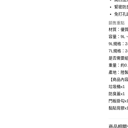
Google Pa
緊密防
免打孔
全盈+PAY
銷售重點
大哥付你
材質：優質
相關說明
容量：9L、
【大哥付
AFTEE先
1.本服務
9L規格：24
2.付款方
相關說明
7L規格：24
流程，驗
【關於「A
是否需要
ATM付款
完成交易
AFTEE
3.實際核
便利好安
重量：約0.
4.訂單成
１．簡單
產地：陸
消。如遇
２．便利
運送方式
無法說明
【商品內
３．安心
【繳款方
垃圾桶x1
免運優惠
1.分期款
【「AFT
防臭蓋x1
醒簡訊。
免運費
１．於結帳
2.透過簡
門板掛勾x
付」結帳
帳／街口支
２．訂單
黏貼背膠x
３．收到繳
【注意事
／ATM／
1.本服務
※ 請注意
用戶於交
商品相關分
絡購買商品