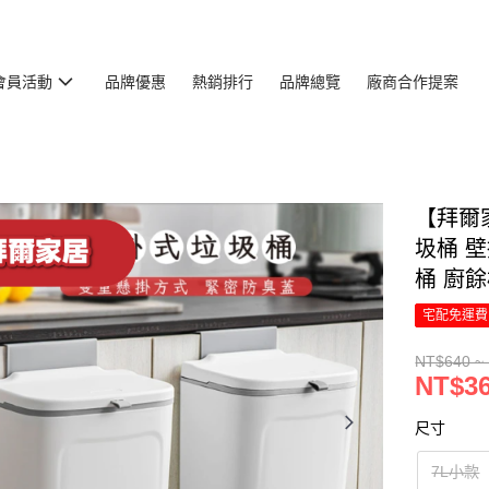
會員活動
品牌優惠
熱銷排行
品牌總覽
廠商合作提案
【拜爾
圾桶 
桶 廚餘
宅配免運費
NT$640 ~
NT$36
尺寸
7L小款