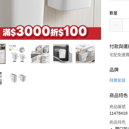
數量
付款與運
宅配免運
付款方式
品牌
信用卡一
拜爾家居
LINE Pay
商品特色
Apple Pay
商品編號
街口支付
11478418
商品特色
悠遊付
開口加大