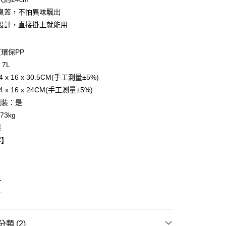
y
臭蓋，不怕異味飄出
設計，直接掛上就能用
分期
環保PP
7L
你分期使用說明】
享後付
由台灣大哥大提供，台灣大哥大用戶可立即使用無須另外申請。
 x 16 x 30.5CM(手工測量±5%)
式選擇「大哥付你分期」，訂單成立後會自動跳轉到大哥付的交易
 x 16 x 24CM(手工測量±5%)
證手機門號後，選擇欲分期的期數、繳款截止日，確認付款後即
FTEE先享後付」】
組裝：是
。
先享後付是「在收到商品之後才付款」的支付方式。 讓您購物簡單
准額度、可分期數及費用金額請依後續交易確認頁面所載為準。
心！
73kg
立30分鐘內，如未前往確認交易或遇審核未通過，訂單將自動取
：不需註冊會員、不需綁卡、不需儲值。
製
「轉專審核」未通過狀況，表示未達大哥付你分期系統評分，恕
：只要手機號碼，簡訊認證，即可結帳。
評估內容。
容】
：先確認商品／服務後，再付款。
式說明】
項不併入電信帳單，「大哥付你分期」於每月結算日後寄送繳費提
EE先享後付」結帳流程】
方式選擇「AFTEE先享後付」後，將跳轉至「AFTEE先享後
訊連結打開帳單後，可選擇「超商條碼／台灣大直營門市／銀行轉
1
頁面，進行簡訊認證並確認金額後，即可完成結帳。
付／iPASS MONEY」等通路繳費。
成立數日內，您將收到繳費通知簡訊。
1
費通知簡訊後14天內，點擊此簡訊中的連結，可透過四大超商
項】
網路銀行／等多元方式進行付款，方視為交易完成。
係由「台灣大哥大股份有限公司」（以下簡稱本公司）所提供，讓
：結帳手續完成當下不需立刻繳費，但若您需要取消訂單，請聯
易時，得透過本服務購買商品或服務，並由商店將買賣／分期付
類 (2)
的店家。未經商家同意取消之訂單仍視為有效，需透過AFTEE