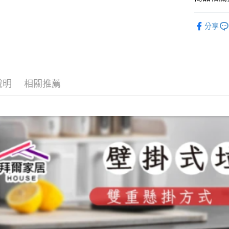
款買賣價
先享後付
2.基於同
※ 交易是
居家傢飾
資料（包
是否繳費成
分享
用，由本
生活雜貨
付客戶支
3.完整用
【注意事
１．透過由
交易，需
求債權轉
說明
相關推薦
２．關於
https://aft
３．未成
「AFTE
任。
４．使用「
即時審查
結果請求
５．嚴禁
形，恩沛
動。