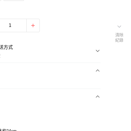
清除
紀錄
送方式
費
次付款
約24cm