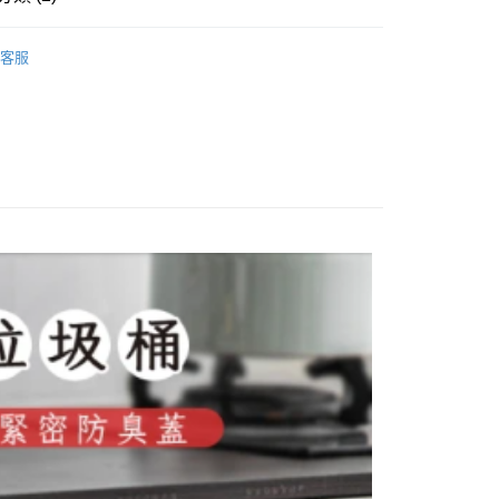
金債權讓與本公司後，依約使用本公司帳單繳交帳款。
繳納相關費用。
意付款使用「大哥付你分期」之契約關係目的，商店將以您的個人
否成功請以「AFTEE先享後付 」之結帳頁面顯示為準，若有關於
拜爾家居
含姓名、電話或地址）提供予台灣大哥大進項蒐集、處理及利
功／繳費後需取消欲退款等相關疑問，請聯繫「AFTEE先享後
客服
公司與您本人進行分期帳單所需資料之確認、核對及更正。
援中心」
【清潔用品/器具】
https://netprotections.freshdesk.com/support/home
戶服務條款，請詳閱以下連結：
https://oppay.tw/userRule
項】
恩沛科技股份有限公司提供之「AFTEE先享後付」服務完成之
依本服務之必要範圍內提供個人資料，並將交易相關給付款項請
讓予恩沛科技股份有限公司。
個人資料處理事宜，請瀏覽以下網址：
ee.tw/terms/#terms3
年的使用者請事先徵得法定代理人或監護人之同意方可使用
E先享後付」，若未經同意申辦者引起之損失，本公司不負相關責
AFTEE先享後付」時，將依據個別帳號之用戶狀況，依本公司
核予不同之上限額度；若仍有額度不足之情形，本公司將視審查
用戶進行身份認證。
一人註冊多個帳號或使用他人資訊註冊。若發現惡意使用之情
科技股份有限公司將有權停止該用戶之使用額度並採取法律行