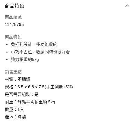
商品特色
Apple Pay
商品編號
街口支付
11478795
悠遊付
商品特色
Google Pay
免打孔設計，多功能收納
全盈+PAY
小巧不占位，收納同時也很好看
強力承重約5kg
大哥付你分期
相關說明
銷售重點
【大哥付你分期使用說明】
材質：不鏽鋼
AFTEE先享後付
1.本服務由台灣大哥大提供，台灣大哥大用戶可立即使用無須另外申請。
規格：6.5 x 6.8 x 7.5(手工測量±5%)
2.付款方式選擇「大哥付你分期」，訂單成立後會自動跳轉到大哥付的交易
相關說明
流程，驗證手機門號後，選擇欲分期的期數、繳款截止日，確認付款後即完
是否需要組裝：是
【關於「AFTEE先享後付」】
成交易。
ATM付款
AFTEE先享後付是「在收到商品之後才付款」的支付方式。 讓您購物簡單
耐重：靜態平均耐重約 5kg
3.實際核准額度、可分期數及費用金額請依後續交易確認頁面所載為準。
便利好安心！
4.訂單成立30分鐘內，如未前往確認交易或遇審核未通過，訂單將自動取
數量：1入
１．簡單：不需註冊會員、不需綁卡、不需儲值。
運送方式
消。如遇「轉專審核」未通過狀況，表示未達大哥付你分期系統評分，恕無
２．便利：只要手機號碼，簡訊認證，即可結帳。
產地：陸製
法說明評估內容。
３．安心：先確認商品／服務後，再付款。
免運優惠
【繳款方式說明】
1.分期款項不併入電信帳單，「大哥付你分期」於每月結算日後寄送繳費提
免運費
【「AFTEE先享後付」結帳流程】