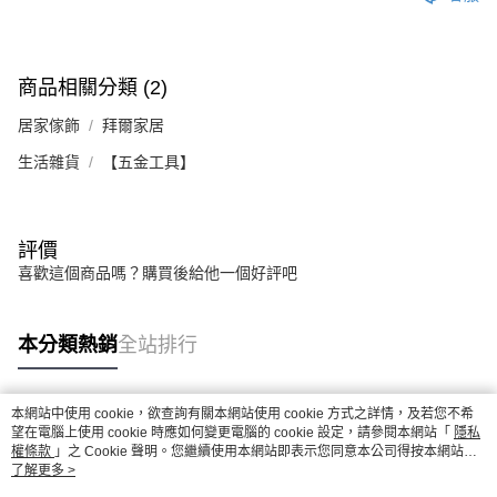
商品相關分類 (2)
居家傢飾
拜爾家居
生活雜貨
【五金工具】
評價
喜歡這個商品嗎？購買後給他一個好評吧
本分類熱銷
全站排行
本網站中使用 cookie，欲查詢有關本網站使用 cookie 方式之詳情，及若您不希
熱門標籤
望在電腦上使用 cookie 時應如何變更電腦的 cookie 設定，請參閱本網站「
隱私
權條款
」之 Cookie 聲明。您繼續使用本網站即表示您同意本公司得按本網站使
用條款之 Cookie 聲明使用 cookie。
了解更多 >