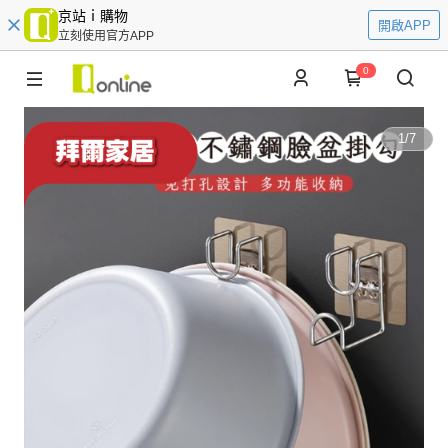
京站ｉ購物
開啟APP
立刻使用官方APP
0
1
/
7