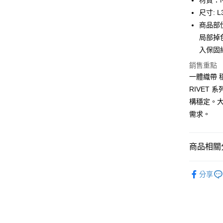
材質：N
玉山商
台新國
全盈+PAY
尺寸: L3
台灣樂
商品部
大哥付你
局部掉
相關說明
入保固
【大哥付
AFTEE先
1.本服務
銷售重點
2.付款方
相關說明
一體織帶 
流程，驗
【關於「A
ATM付款
完成交易
RIVET
AFTEE
3.實際核
便利好安
構穩定。
4.訂單成
１．簡單
需求。
消。如遇
２．便利
運送方式
無法說明
３．安心
【繳款方
付款後全
1.分期款
【「AFT
商品相關分
醒簡訊。
每筆NT$7
１．於結帳
2.透過簡
付」結帳
鞋包/服飾
帳／街口支
付款後7-1
２．訂單
分享
３．收到繳
鞋包/服飾
每筆NT$7
【注意事
／ATM／
1.本服務
※ 請注意
宅配
用戶於交
絡購買商品
款買賣價
先享後付
每筆NT$1
2.基於同