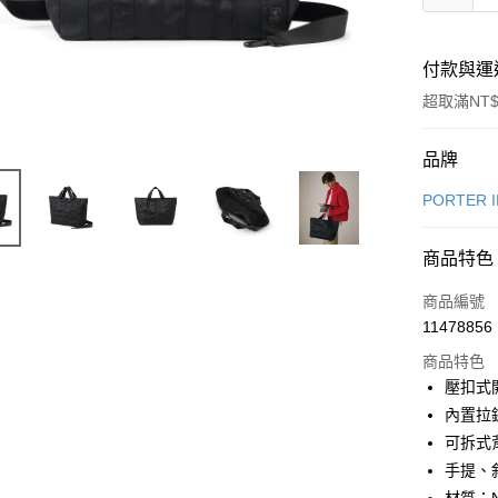
付款與運
超取滿NT$
付款方式
品牌
信用卡一
PORTER 
信用卡分
商品特色
6 期 
商品編號
合作金
LINE Pay
11478856
華南商
Apple Pay
上海商
商品特色
國泰世
壓扣式
街口支付
臺灣中
內置拉
匯豐（
悠遊付
可拆式
聯邦商
手提、
元大商
Google Pa