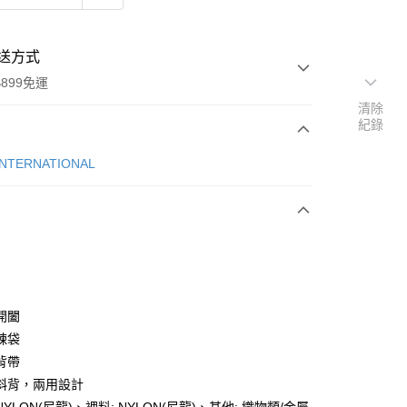
送方式
899免運
清除
紀錄
次付款
INTERNATIONAL
期付款
0 利率 每期
NT$685
21家銀行
庫商業銀行
第一商業銀行
業銀行
彰化商業銀行
業儲蓄銀行
台北富邦商業銀行
華商業銀行
兆豐國際商業銀行
開闔
小企業銀行
台中商業銀行
鍊袋
台灣）商業銀行
華泰商業銀行
背帶
業銀行
遠東國際商業銀行
斜背，兩用設計
業銀行
永豐商業銀行
y