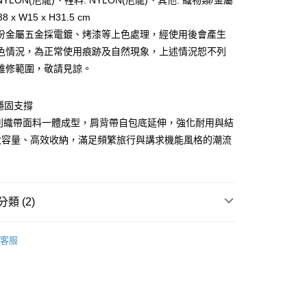
YLON(尼龍)、裡料: NYLON(尼龍)、其他: 織物類/金屬
業銀行
星展（台灣）商業銀行
際商業銀行
中國信託商業銀行
8 x W15 x H31.5 cm
天信用卡公司
份金屬五金採電鍍、烤漆等上色處理，經使用後會產生
分期
色情況，為正常使用痕跡及自然現象，上述情況恕不列
維修範圍，敬請見諒。
你分期使用說明】
享後付
由台灣大哥大提供，台灣大哥大用戶可立即使用無須另外申請。
式選擇「大哥付你分期」，訂單成立後會自動跳轉到大哥付的交易
穩固支撐
證手機門號後，選擇欲分期的期數、繳款截止日，確認付款後即
FTEE先享後付」】
。
 系列織帶面料一體成型，肩背帶自包底延伸，強化耐用與結
先享後付是「在收到商品之後才付款」的支付方式。 讓您購物簡單
准額度、可分期數及費用金額請依後續交易確認頁面所載為準。
心！
大容量、高效收納，滿足頻繁旅行與講求機能風格的潮流
立30分鐘內，如未前往確認交易或遇審核未通過，訂單將自動取
：不需註冊會員、不需綁卡、不需儲值。
「轉專審核」未通過狀況，表示未達大哥付你分期系統評分，恕
：只要手機號碼，簡訊認證，即可結帳。
評估內容。
：先確認商品／服務後，再付款。
式說明】
家取貨
項不併入電信帳單，「大哥付你分期」於每月結算日後寄送繳費提
EE先享後付」結帳流程】
類 (2)
0，滿NT$899(含以上)免運費
方式選擇「AFTEE先享後付」後，將跳轉至「AFTEE先享後
訊連結打開帳單後，可選擇「超商條碼／台灣大直營門市／銀行轉
頁面，進行簡訊認證並確認金額後，即可完成結帳。
PORTER INTERNATIONAL
付／iPASS MONEY」等通路繳費。
1取貨
成立數日內，您將收到繳費通知簡訊。
客服
費通知簡訊後14天內，點擊此簡訊中的連結，可透過四大超商
【側肩/後背包】
0，滿NT$899(含以上)免運費
項】
網路銀行／等多元方式進行付款，方視為交易完成。
係由「台灣大哥大股份有限公司」（以下簡稱本公司）所提供，讓
：結帳手續完成當下不需立刻繳費，但若您需要取消訂單，請聯
易時，得透過本服務購買商品或服務，並由商店將買賣／分期付
的店家。未經商家同意取消之訂單仍視為有效，需透過AFTEE
金債權讓與本公司後，依約使用本公司帳單繳交帳款。
繳納相關費用。
00，滿NT$1,000(含以上)免運費
意付款使用「大哥付你分期」之契約關係目的，商店將以您的個人