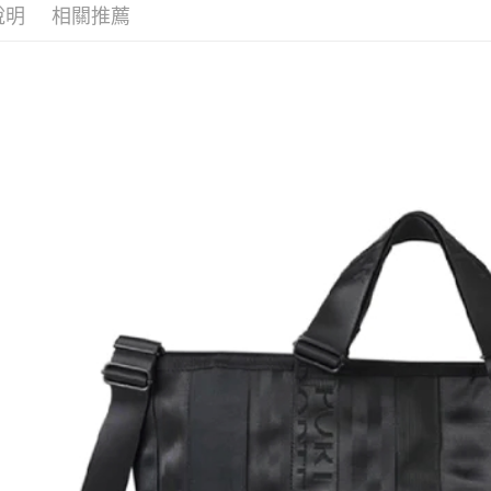
※ 交易是
說明
相關推薦
資料（包
是否繳費成
京站台北店
用，由本
付客戶支
請自備購
3.完整用
免運費
【注意事
１．透過由
交易，需
求債權轉
２．關於
https://aft
３．未成
「AFTE
任。
４．使用「
即時審查
結果請求
５．嚴禁
形，恩沛
動。