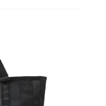
否成功請以「AFTEE先享後付 」之結帳頁面顯示為準，若有關於
含姓名、電話或地址）提供予台灣大哥大進項蒐集、處理及利
功／繳費後需取消欲退款等相關疑問，請聯繫「AFTEE先享後
客服中心(1F星巴克旁) 即日起不提供京站紙袋，取件時
公司與您本人進行分期帳單所需資料之確認、核對及更正。
援中心」
https://netprotections.freshdesk.com/support/home
物袋，若需購買紙袋可現場詢問
戶服務條款，請詳閱以下連結：
https://oppay.tw/userRule
項】
恩沛科技股份有限公司提供之「AFTEE先享後付」服務完成之
依本服務之必要範圍內提供個人資料，並將交易相關給付款項請
讓予恩沛科技股份有限公司。
個人資料處理事宜，請瀏覽以下網址：
ee.tw/terms/#terms3
年的使用者請事先徵得法定代理人或監護人之同意方可使用
E先享後付」，若未經同意申辦者引起之損失，本公司不負相關責
AFTEE先享後付」時，將依據個別帳號之用戶狀況，依本公司
核予不同之上限額度；若仍有額度不足之情形，本公司將視審查
用戶進行身份認證。
一人註冊多個帳號或使用他人資訊註冊。若發現惡意使用之情
科技股份有限公司將有權停止該用戶之使用額度並採取法律行