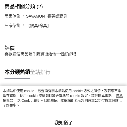
商品相關分類 (2)
居家傢飾
SAVAMUNT賽芙嫚寢具
居家傢飾
【寢具/傢具】
評價
喜歡這個商品嗎？購買後給他一個好評吧
本分類熱銷
全站排行
本網站中使用 cookie，欲查詢有關本網站使用 cookie 方式之詳情，及若您不希
熱門標籤
望在電腦上使用 cookie 時應如何變更電腦的 cookie 設定，請參閱本網站「
隱私
權條款
」之 Cookie 聲明。您繼續使用本網站即表示您同意本公司得按本網站使
用條款之 Cookie 聲明使用 cookie。
了解更多 >
我知道了