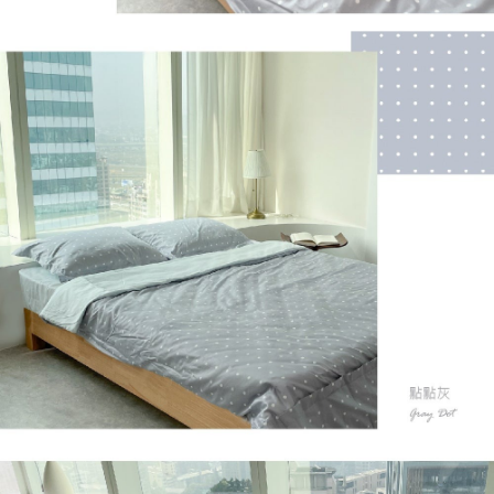
２．關於個人資料處理事宜，請瀏覽以下網址：
https://aftee.tw/terms/#terms3
３．未成年的使用者請事先徵得法定代理人或監護人之同意方可使用
「AFTEE先享後付」，若未經同意申辦者引起之損失，本公司不負相關責
任。
４．使用「AFTEE先享後付」時，將依據個別帳號之用戶狀況，依本公司即
時審查核予不同之上限額度；若仍有額度不足之情形，本公司將視審查結果
請求用戶進行身份認證。
５．嚴禁一人註冊多個帳號或使用他人資訊註冊。若發現惡意使用之情形，
恩沛科技股份有限公司將有權停止該用戶之使用額度並採取法律行動。