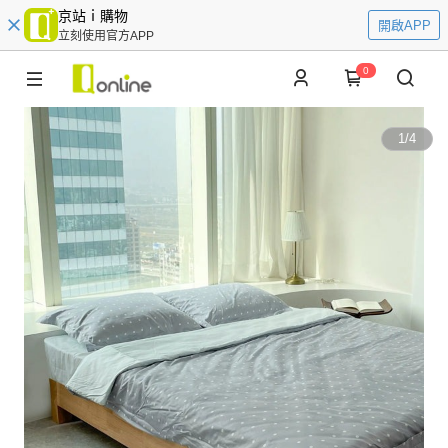
京站ｉ購物
開啟APP
立刻使用官方APP
0
1
/
4