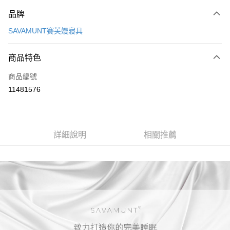
付款方式
品牌
信用卡一次付款
SAVAMUNT賽芙嫚寢具
信用卡分期付款
6 期 0 利率 每期
NT$506
21家銀行
商品特色
合作金庫商業銀行
第一商業銀行
LINE Pay
商品編號
華南商業銀行
彰化商業銀行
11481576
Apple Pay
上海商業儲蓄銀行
台北富邦商業銀行
國泰世華商業銀行
兆豐國際商業銀行
街口支付
臺灣中小企業銀行
台中商業銀行
匯豐（台灣）商業銀行
華泰商業銀行
悠遊付
詳細說明
相關推薦
聯邦商業銀行
遠東國際商業銀行
元大商業銀行
永豐商業銀行
Google Pay
玉山商業銀行
星展（台灣）商業銀行
台新國際商業銀行
中國信託商業銀行
全盈+PAY
台灣樂天信用卡公司
大哥付你分期
相關說明
【大哥付你分期使用說明】
AFTEE先享後付
1.本服務由台灣大哥大提供，台灣大哥大用戶可立即使用無須另外申請。