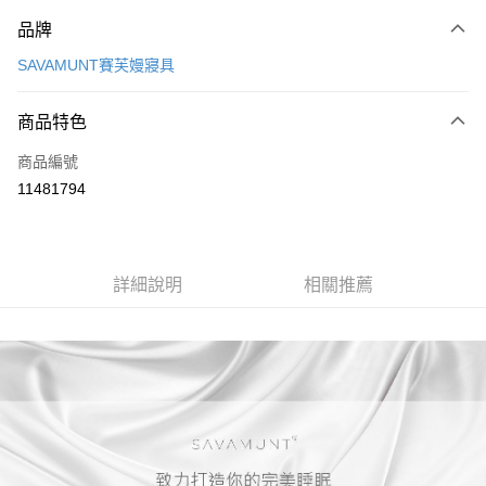
付款方式
品牌
信用卡一次付款
SAVAMUNT賽芙嫚寢具
信用卡分期付款
6 期 0 利率 每期
NT$506
21家銀行
商品特色
合作金庫商業銀行
第一商業銀行
LINE Pay
商品編號
華南商業銀行
彰化商業銀行
11481794
Apple Pay
上海商業儲蓄銀行
台北富邦商業銀行
國泰世華商業銀行
兆豐國際商業銀行
街口支付
臺灣中小企業銀行
台中商業銀行
匯豐（台灣）商業銀行
華泰商業銀行
悠遊付
詳細說明
相關推薦
聯邦商業銀行
遠東國際商業銀行
元大商業銀行
永豐商業銀行
Google Pay
玉山商業銀行
星展（台灣）商業銀行
台新國際商業銀行
中國信託商業銀行
全盈+PAY
台灣樂天信用卡公司
大哥付你分期
相關說明
【大哥付你分期使用說明】
AFTEE先享後付
1.本服務由台灣大哥大提供，台灣大哥大用戶可立即使用無須另外申請。