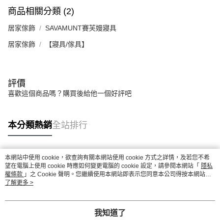
商品相關分類 (2)
居家傢飾
SAVAMUNT賽芙嫚寢具
居家傢飾
【寢具/傢具】
評價
喜歡這個商品嗎？購買後給他一個好評吧
本分類熱銷
全站排行
本網站中使用 cookie，欲查詢有關本網站使用 cookie 方式之詳情，及若您不希
熱門標籤
望在電腦上使用 cookie 時應如何變更電腦的 cookie 設定，請參閱本網站「
隱私
權條款
」之 Cookie 聲明。您繼續使用本網站即表示您同意本公司得按本網站使
用條款之 Cookie 聲明使用 cookie。
了解更多 >
我知道了