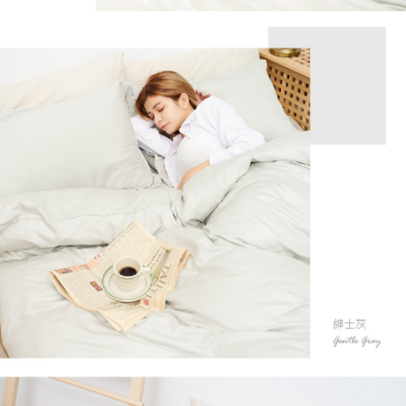
２．關於個人資料處理事宜，請瀏覽以下網址：
https://aftee.tw/terms/#terms3
３．未成年的使用者請事先徵得法定代理人或監護人之同意方可使用
「AFTEE先享後付」，若未經同意申辦者引起之損失，本公司不負相關責
任。
４．使用「AFTEE先享後付」時，將依據個別帳號之用戶狀況，依本公司即
時審查核予不同之上限額度；若仍有額度不足之情形，本公司將視審查結果
請求用戶進行身份認證。
５．嚴禁一人註冊多個帳號或使用他人資訊註冊。若發現惡意使用之情形，
恩沛科技股份有限公司將有權停止該用戶之使用額度並採取法律行動。