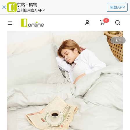
京站ｉ購物
開啟APP
立刻使用官方APP
0
1
/
4