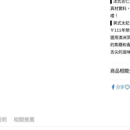
AFTEE先
▌法式杏
1.本服務
2.付款方
相關說明
真材實料
流程，驗
【關於「A
嚐！
ATM付款
完成交易
AFTEE
3.實際核
▌英式太
便利好安
4.訂單成
１．簡單
🏅111
消。如遇
２．便利
運送方式
選用澳洲
無法說明
３．安心
【繳款方
的焦糖和
付款後全
1.分期款
【「AFT
舌尖的滋
醒簡訊。
每筆NT$7
１．於結帳
2.透過簡
付」結帳
帳／街口支
付款後7-1
２．訂單
商品相關分
３．收到繳
每筆NT$7
【注意事
／ATM／
1.本服務
※ 請注意
美食小吃/
宅配
用戶於交
絡購買商品
分享
款買賣價
美食小吃/
先享後付
每筆NT$1
2.基於同
※ 交易是
資料（包
是否繳費成
京站台北店
用，由本
付客戶支
請自備購
3.完整用
免運費
【注意事
說明
相關推薦
１．透過由
交易，需