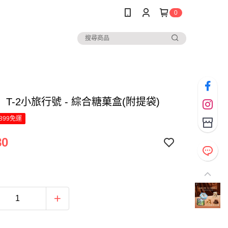
0
T-2小旅行號 - 綜合糖菓盒(附提袋)
899免運
80