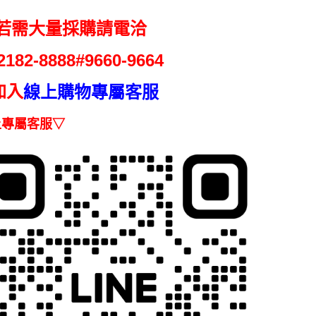
求債權轉
２．關於
 若需大量採購請電洽
https://aft
３．未成
2182-
8888#9660-9664
「AFTE
任。
４．使用「
加入
線上購物專屬客服
即時審查
結果請求
上專屬客服▽
５．嚴禁
形，恩沛
動。