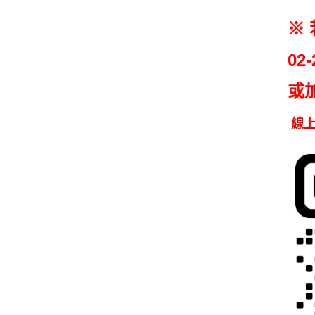
※
02-
或
線