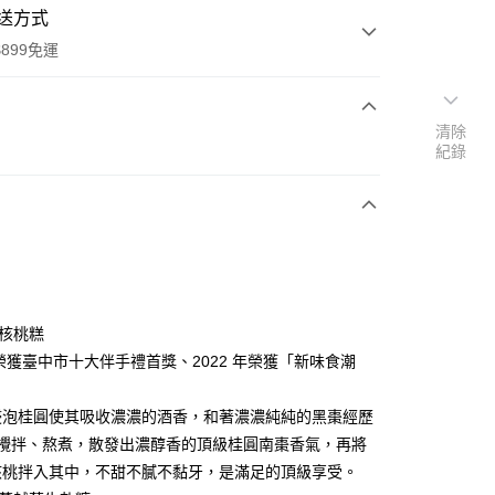
送方式
899免運
清除
次付款
紀錄
核桃糕
y
8年榮獲臺中市十大伴手禮首獎、2022 年榮獲「新味食潮
浸泡桂圓使其吸收濃濃的酒香，和著濃濃純純的黑棗經歷
分期
的攪拌、熬煮，散發出濃醇香的頂級桂圓南棗香氣，再將
核桃拌入其中，不甜不膩不黏牙，是滿足的頂級享受。
你分期使用說明】