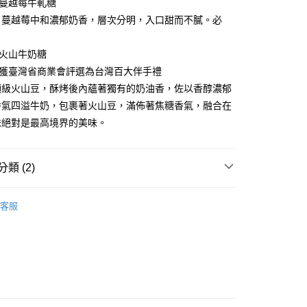
享後付
仁蔓越莓牛軋糖
由台灣大哥大提供，台灣大哥大用戶可立即使用無須另外申請。
式選擇「大哥付你分期」，訂單成立後會自動跳轉到大哥付的交易
，蔓越莓中和濃郁奶香，層次分明，入口甜而不膩。必
證手機門號後，選擇欲分期的期數、繳款截止日，確認付款後即
FTEE先享後付」】
。
先享後付是「在收到商品之後才付款」的支付方式。 讓您購物簡單
准額度、可分期數及費用金額請依後續交易確認頁面所載為準。
妃火山牛奶糖
心！
立30分鐘內，如未前往確認交易或遇審核未通過，訂單將自動取
：不需註冊會員、不需綁卡、不需儲值。
年榮獲臺灣省商業會評選為台灣百大伴手禮
「轉專審核」未通過狀況，表示未達大哥付你分期系統評分，恕
：只要手機號碼，簡訊認證，即可結帳。
頂級火山豆，酥烤後內蘊著獨有的奶油香，佐以香醇濃郁
評估內容。
：先確認商品／服務後，再付款。
式說明】
香氣四溢牛奶，包裹著火山豆，滿佈著焦糖香氣，融合在
家取貨
項不併入電信帳單，「大哥付你分期」於每月結算日後寄送繳費提
EE先享後付」結帳流程】
味絕對是最高境界的美味。
0，滿NT$899(含以上)免運費
方式選擇「AFTEE先享後付」後，將跳轉至「AFTEE先享後
訊連結打開帳單後，可選擇「超商條碼／台灣大直營門市／銀行轉
頁面，進行簡訊認證並確認金額後，即可完成結帳。
付／iPASS MONEY」等通路繳費。
1取貨
成立數日內，您將收到繳費通知簡訊。
類 (2)
費通知簡訊後14天內，點擊此簡訊中的連結，可透過四大超商
0，滿NT$899(含以上)免運費
項】
網路銀行／等多元方式進行付款，方視為交易完成。
係由「台灣大哥大股份有限公司」（以下簡稱本公司）所提供，讓
：結帳手續完成當下不需立刻繳費，但若您需要取消訂單，請聯
保健食品
丰丹
易時，得透過本服務購買商品或服務，並由商店將買賣／分期付
的店家。未經商家同意取消之訂單仍視為有效，需透過AFTEE
客服
金債權讓與本公司後，依約使用本公司帳單繳交帳款。
保健食品
繳納相關費用。
【伴手禮】
00，滿NT$1,000(含以上)免運費
意付款使用「大哥付你分期」之契約關係目的，商店將以您的個人
否成功請以「AFTEE先享後付 」之結帳頁面顯示為準，若有關於
含姓名、電話或地址）提供予台灣大哥大進項蒐集、處理及利
功／繳費後需取消欲退款等相關疑問，請聯繫「AFTEE先享後
客服中心(1F星巴克旁) 即日起不提供京站紙袋，取件時
公司與您本人進行分期帳單所需資料之確認、核對及更正。
援中心」
https://netprotections.freshdesk.com/support/home
物袋，若需購買紙袋可現場詢問
戶服務條款，請詳閱以下連結：
https://oppay.tw/userRule
項】
恩沛科技股份有限公司提供之「AFTEE先享後付」服務完成之
依本服務之必要範圍內提供個人資料，並將交易相關給付款項請