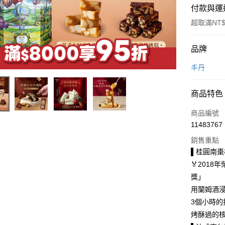
付款與運
超取滿NT$
付款方式
品牌
信用卡一
丰丹
LINE Pay
商品特色
Apple Pay
商品編號
街口支付
11483767
銷售重點
悠遊付
▌桂圓南棗
Google Pa
🏅201
獎」
全盈+PAY
用蘭姆酒
大哥付你
3個小時
相關說明
烤酥過的
【大哥付