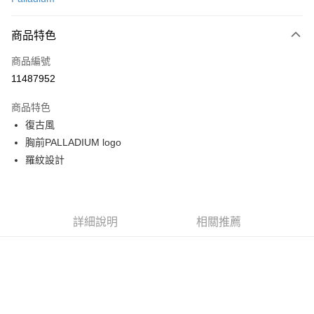
LINE Pay
商品特色
Apple Pay
商品編號
街口支付
11487952
悠遊付
商品特色
Google Pay
復古風
全盈+PAY
胸前PALLADIUM logo
羅紋設計
大哥付你分期
相關說明
【大哥付你分期使用說明】
AFTEE先享後付
1.本服務由台灣大哥大提供，台灣大哥大用戶可立即使用無須另外申請。
詳細說明
相關推薦
2.付款方式選擇「大哥付你分期」，訂單成立後會自動跳轉到大哥付的交易
相關說明
流程，驗證手機門號後，選擇欲分期的期數、繳款截止日，確認付款後即完
【關於「AFTEE先享後付」】
成交易。
ATM付款
AFTEE先享後付是「在收到商品之後才付款」的支付方式。 讓您購物簡單
3.實際核准額度、可分期數及費用金額請依後續交易確認頁面所載為準。
便利好安心！
4.訂單成立30分鐘內，如未前往確認交易或遇審核未通過，訂單將自動取
１．簡單：不需註冊會員、不需綁卡、不需儲值。
運送方式
消。如遇「轉專審核」未通過狀況，表示未達大哥付你分期系統評分，恕無
２．便利：只要手機號碼，簡訊認證，即可結帳。
法說明評估內容。
３．安心：先確認商品／服務後，再付款。
付款後全家取貨
【繳款方式說明】