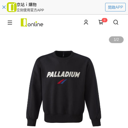
京站ｉ購物
開啟APP
立刻使用官方APP
0
1
/
2