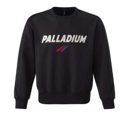
1.分期款項不併入電信帳單，「大哥付你分期」於每月結算日後寄送繳費提
每筆NT$70，滿NT$899(含以上)免運費
【「AFTEE先享後付」結帳流程】
醒簡訊。
１．於結帳方式選擇「AFTEE先享後付」後，將跳轉至「AFTEE先享後付」
2.透過簡訊連結打開帳單後，可選擇「超商條碼／台灣大直營門市／銀行轉
付款後7-11取貨
結帳頁面，進行簡訊認證並確認金額後，即可完成結帳。
帳／街口支付／iPASS MONEY」等通路繳費。
２．訂單成立數日內，您將收到繳費通知簡訊。
每筆NT$70，滿NT$899(含以上)免運費
３．收到繳費通知簡訊後14天內，點擊此簡訊中的連結，可透過四大超商／
【注意事項】
ATM／網路銀行／等多元方式進行付款，方視為交易完成。
宅配
1.本服務係由「台灣大哥大股份有限公司」（以下簡稱本公司）所提供，讓
※ 請注意：結帳手續完成當下不需立刻繳費，但若您需要取消訂單，請聯絡
用戶於交易時，得透過本服務購買商品或服務，並由商店將買賣／分期付款
每筆NT$100，滿NT$1,000(含以上)免運費
購買商品的店家。未經商家同意取消之訂單仍視為有效，需透過AFTEE先享
買賣價金債權讓與本公司後，依約使用本公司帳單繳交帳款。
後付繳納相關費用。
2.基於同意付款使用「大哥付你分期」之契約關係目的，商店將以您的個人
京站台北店客服中心(1F星巴克旁) 即日起不提供京站紙袋，取件時
※ 交易是否成功請以「AFTEE先享後付 」之結帳頁面顯示為準，若有關於
資料（包含姓名、電話或地址）提供予台灣大哥大進項蒐集、處理及利用，
是否繳費成功／繳費後需取消欲退款等相關疑問，請聯繫「AFTEE先享後付
請自備購物袋，若需購買紙袋可現場詢問
由本公司與您本人進行分期帳單所需資料之確認、核對及更正。
客戶支援中心」
https://netprotections.freshdesk.com/support/home
3.完整用戶服務條款，請詳閱以下連結：
https://oppay.tw/userRule
免運費
【注意事項】
１．透過由恩沛科技股份有限公司提供之「AFTEE先享後付」服務完成之交
易，需依本服務之必要範圍內提供個人資料，並將交易相關給付款項請求債
權轉讓予恩沛科技股份有限公司。
２．關於個人資料處理事宜，請瀏覽以下網址：
https://aftee.tw/terms/#terms3
３．未成年的使用者請事先徵得法定代理人或監護人之同意方可使用
「AFTEE先享後付」，若未經同意申辦者引起之損失，本公司不負相關責
任。
４．使用「AFTEE先享後付」時，將依據個別帳號之用戶狀況，依本公司即
時審查核予不同之上限額度；若仍有額度不足之情形，本公司將視審查結果