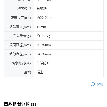
機芯類型
石英錶
錶帶長度(cm)
約20-21cm
錶帶寬度(mm)
16mm
手錶重量(g)
約10-12g
鏡面直徑(mm)
30.75mm
錶殼直徑(mm)
34.75mm
防水級別(米)
生活防水
產地
瑞士
客服
商品相關分類 (1)