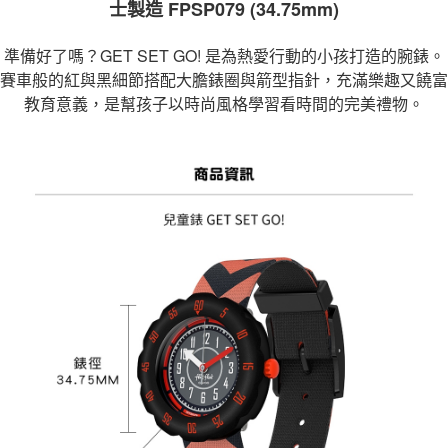
士製造 FPSP079 (34.75mm)
２．訂單成立數日內，您將收到繳費通知簡訊。
每筆NT$70，滿NT$899(含以上)免運費
３．收到繳費通知簡訊後14天內，點擊此簡訊中的連結，可透過四大超商／
【注意事項】
ATM／網路銀行／等多元方式進行付款，方視為交易完成。
宅配
準備好了嗎？GET SET GO! 是為熱愛行動的小孩打造的腕錶。
1.本服務係由「台灣大哥大股份有限公司」（以下簡稱本公司）所提供，讓
※ 請注意：結帳手續完成當下不需立刻繳費，但若您需要取消訂單，請聯絡
用戶於交易時，得透過本服務購買商品或服務，並由商店將買賣／分期付款
賽車般的紅與黑細節搭配大膽錶圈與箭型指針，充滿樂趣又饒富
每筆NT$100，滿NT$1,000(含以上)免運費
購買商品的店家。未經商家同意取消之訂單仍視為有效，需透過AFTEE先享
買賣價金債權讓與本公司後，依約使用本公司帳單繳交帳款。
後付繳納相關費用。
教育意義，是幫孩子以時尚風格學習看時間的完美禮物。
2.基於同意付款使用「大哥付你分期」之契約關係目的，商店將以您的個人
京站台北店客服中心(1F星巴克旁) 即日起不提供京站紙袋，取件時
※ 交易是否成功請以「AFTEE先享後付 」之結帳頁面顯示為準，若有關於
資料（包含姓名、電話或地址）提供予台灣大哥大進項蒐集、處理及利用，
是否繳費成功／繳費後需取消欲退款等相關疑問，請聯繫「AFTEE先享後付
請自備購物袋，若需購買紙袋可現場詢問
由本公司與您本人進行分期帳單所需資料之確認、核對及更正。
客戶支援中心」
https://netprotections.freshdesk.com/support/home
3.完整用戶服務條款，請詳閱以下連結：
https://oppay.tw/userRule
免運費
【注意事項】
１．透過由恩沛科技股份有限公司提供之「AFTEE先享後付」服務完成之交
易，需依本服務之必要範圍內提供個人資料，並將交易相關給付款項請求債
權轉讓予恩沛科技股份有限公司。
２．關於個人資料處理事宜，請瀏覽以下網址：
https://aftee.tw/terms/#terms3
３．未成年的使用者請事先徵得法定代理人或監護人之同意方可使用
「AFTEE先享後付」，若未經同意申辦者引起之損失，本公司不負相關責
任。
４．使用「AFTEE先享後付」時，將依據個別帳號之用戶狀況，依本公司即
時審查核予不同之上限額度；若仍有額度不足之情形，本公司將視審查結果
請求用戶進行身份認證。
５．嚴禁一人註冊多個帳號或使用他人資訊註冊。若發現惡意使用之情形，
恩沛科技股份有限公司將有權停止該用戶之使用額度並採取法律行動。