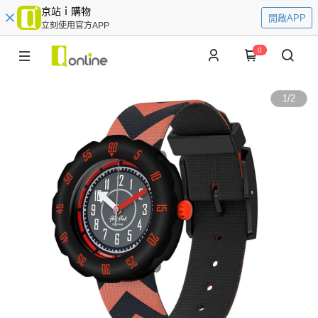
京站ｉ購物
開啟APP
立刻使用官方APP
0
1
/
2