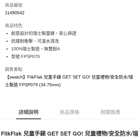
商品編號
街口支付
11490542
悠遊付
商品特色
Google Pay
創意設計的瑞士製童錶，安心保證
全盈+PAY
抗撞耐衝擊、可溫水清洗
100%瑞士製造、無雙酚A
大哥付你分期
型號:FPSP079
相關說明
【大哥付你分期使用說明】
銷售重點
AFTEE先享後付
1.本服務由台灣大哥大提供，台灣大哥大用戶可立即使用無須另外申請。
【swatch】FlikFlak 兒童手錶 GET SET GO! 兒童禮物/安全防水/瑞
2.付款方式選擇「大哥付你分期」，訂單成立後會自動跳轉到大哥付的交易
相關說明
流程，驗證手機門號後，選擇欲分期的期數、繳款截止日，確認付款後即完
士製造 FPSP079 (34.75mm)
【關於「AFTEE先享後付」】
成交易。
ATM付款
AFTEE先享後付是「在收到商品之後才付款」的支付方式。 讓您購物簡單
3.實際核准額度、可分期數及費用金額請依後續交易確認頁面所載為準。
便利好安心！
4.訂單成立30分鐘內，如未前往確認交易或遇審核未通過，訂單將自動取
１．簡單：不需註冊會員、不需綁卡、不需儲值。
運送方式
消。如遇「轉專審核」未通過狀況，表示未達大哥付你分期系統評分，恕無
２．便利：只要手機號碼，簡訊認證，即可結帳。
法說明評估內容。
詳細說明
商品規格
相關推薦
３．安心：先確認商品／服務後，再付款。
付款後全家取貨
【繳款方式說明】
1.分期款項不併入電信帳單，「大哥付你分期」於每月結算日後寄送繳費提
每筆NT$70，滿NT$899(含以上)免運費
【「AFTEE先享後付」結帳流程】
醒簡訊。
１．於結帳方式選擇「AFTEE先享後付」後，將跳轉至「AFTEE先享後付」
FlikFlak 兒童手錶 GET SET GO! 兒童禮物/安全防水/瑞
2.透過簡訊連結打開帳單後，可選擇「超商條碼／台灣大直營門市／銀行轉
付款後7-11取貨
結帳頁面，進行簡訊認證並確認金額後，即可完成結帳。
帳／街口支付／iPASS MONEY」等通路繳費。