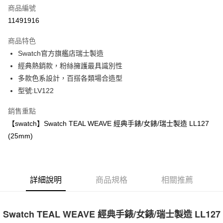
商品編號
街口支付
11491916
悠遊付
商品特色
Google Pay
Swatch官方旗艦店瑞士製造
全盈+PAY
經典熱銷款，粉絲擁護最具識別性
多款色系設計，百搭各類場合造型
大哥付你分期
型號:LV122
相關說明
【大哥付你分期使用說明】
銷售重點
AFTEE先享後付
1.本服務由台灣大哥大提供，台灣大哥大用戶可立即使用無須另外申請。
【swatch】Swatch TEAL WEAVE 經典手錶/女錶/瑞士製造 LL127
2.付款方式選擇「大哥付你分期」，訂單成立後會自動跳轉到大哥付的交易
相關說明
流程，驗證手機門號後，選擇欲分期的期數、繳款截止日，確認付款後即完
(25mm)
【關於「AFTEE先享後付」】
成交易。
ATM付款
AFTEE先享後付是「在收到商品之後才付款」的支付方式。 讓您購物簡單
3.實際核准額度、可分期數及費用金額請依後續交易確認頁面所載為準。
便利好安心！
4.訂單成立30分鐘內，如未前往確認交易或遇審核未通過，訂單將自動取
１．簡單：不需註冊會員、不需綁卡、不需儲值。
運送方式
消。如遇「轉專審核」未通過狀況，表示未達大哥付你分期系統評分，恕無
２．便利：只要手機號碼，簡訊認證，即可結帳。
法說明評估內容。
詳細說明
商品規格
相關推薦
３．安心：先確認商品／服務後，再付款。
付款後全家取貨
【繳款方式說明】
1.分期款項不併入電信帳單，「大哥付你分期」於每月結算日後寄送繳費提
每筆NT$70，滿NT$899(含以上)免運費
【「AFTEE先享後付」結帳流程】
醒簡訊。
１．於結帳方式選擇「AFTEE先享後付」後，將跳轉至「AFTEE先享後付」
Swatch TEAL WEAVE 經典手錶/女錶/瑞士製造 LL127
2.透過簡訊連結打開帳單後，可選擇「超商條碼／台灣大直營門市／銀行轉
付款後7-11取貨
結帳頁面，進行簡訊認證並確認金額後，即可完成結帳。
帳／街口支付／iPASS MONEY」等通路繳費。