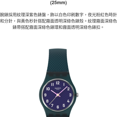
(25mm)
２．訂單成立數日內，您將收到繳費通知簡訊。
每筆NT$70，滿NT$899(含以上)免運費
３．收到繳費通知簡訊後14天內，點擊此簡訊中的連結，可透過四大超商／
【注意事項】
ATM／網路銀行／等多元方式進行付款，方視為交易完成。
宅配
腕錶採用紋理深紫色錶盤，飾以白色印刷數字，夜光粉紅色時針
1.本服務係由「台灣大哥大股份有限公司」（以下簡稱本公司）所提供，讓
※ 請注意：結帳手續完成當下不需立刻繳費，但若您需要取消訂單，請聯絡
用戶於交易時，得透過本服務購買商品或服務，並由商店將買賣／分期付款
和分針，與黃色秒針搭配霧面透明深綠色錶殼。紋理霧面深綠色
每筆NT$100，滿NT$1,000(含以上)免運費
購買商品的店家。未經商家同意取消之訂單仍視為有效，需透過AFTEE先享
買賣價金債權讓與本公司後，依約使用本公司帳單繳交帳款。
後付繳納相關費用。
錶帶搭配霧面深綠色錶環和霧面透明深綠色錶扣。
2.基於同意付款使用「大哥付你分期」之契約關係目的，商店將以您的個人
京站台北店客服中心(1F星巴克旁) 即日起不提供京站紙袋，取件時
※ 交易是否成功請以「AFTEE先享後付 」之結帳頁面顯示為準，若有關於
資料（包含姓名、電話或地址）提供予台灣大哥大進項蒐集、處理及利用，
是否繳費成功／繳費後需取消欲退款等相關疑問，請聯繫「AFTEE先享後付
請自備購物袋，若需購買紙袋可現場詢問
由本公司與您本人進行分期帳單所需資料之確認、核對及更正。
客戶支援中心」
https://netprotections.freshdesk.com/support/home
3.完整用戶服務條款，請詳閱以下連結：
https://oppay.tw/userRule
免運費
【注意事項】
１．透過由恩沛科技股份有限公司提供之「AFTEE先享後付」服務完成之交
易，需依本服務之必要範圍內提供個人資料，並將交易相關給付款項請求債
權轉讓予恩沛科技股份有限公司。
２．關於個人資料處理事宜，請瀏覽以下網址：
https://aftee.tw/terms/#terms3
３．未成年的使用者請事先徵得法定代理人或監護人之同意方可使用
「AFTEE先享後付」，若未經同意申辦者引起之損失，本公司不負相關責
任。
４．使用「AFTEE先享後付」時，將依據個別帳號之用戶狀況，依本公司即
時審查核予不同之上限額度；若仍有額度不足之情形，本公司將視審查結果
請求用戶進行身份認證。
５．嚴禁一人註冊多個帳號或使用他人資訊註冊。若發現惡意使用之情形，
恩沛科技股份有限公司將有權停止該用戶之使用額度並採取法律行動。