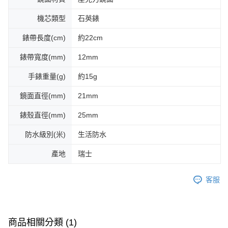
機芯類型
石英錶
錶帶長度(cm)
約22cm
錶帶寬度(mm)
12mm
手錶重量(g)
約15g
鏡面直徑(mm)
21mm
錶殼直徑(mm)
25mm
防水級別(米)
生活防水
產地
瑞士
客服
商品相關分類 (1)