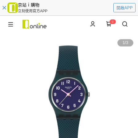
京站ｉ購物
開啟APP
立刻使用官方APP
0
1
/
3