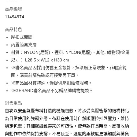
合作金庫商業銀行
第一商業銀行
LINE Pay
商品編號
華南商業銀行
彰化商業銀行
11494974
Apple Pay
上海商業儲蓄銀行
台北富邦商業銀行
國泰世華商業銀行
兆豐國際商業銀行
商品特色
街口支付
臺灣中小企業銀行
台中商業銀行
壓扣式開闔
匯豐（台灣）商業銀行
華泰商業銀行
悠遊付
內置簡易夾層
聯邦商業銀行
遠東國際商業銀行
元大商業銀行
永豐商業銀行
材質：NYLON(尼龍)、裡料: NYLON(尼龍)、其他: 織物類/金屬
Google Pay
玉山商業銀行
星展（台灣）商業銀行
尺寸： L28.5 x W12 x H30 cm
台新國際商業銀行
中國信託商業銀行
全盈+PAY
※聯名商品因採用仿舊五金設計，掉漆屬正常現象，非瑕疵範
台灣樂天信用卡公司
圍，購買前請先確認可接受再下單。
大哥付你分期
※商品因材質特殊，僅提供壓扣維修服務。
相關說明
※GERARD聯名商品不另贈品牌購物提袋。
【大哥付你分期使用說明】
AFTEE先享後付
1.本服務由台灣大哥大提供，台灣大哥大用戶可立即使用無須另外申請。
2.付款方式選擇「大哥付你分期」，訂單成立後會自動跳轉到大哥付的交易
相關說明
銷售重點
流程，驗證手機門號後，選擇欲分期的期數、繳款截止日，確認付款後即完
【關於「AFTEE先享後付」】
首次以安全氣囊布料打造的機能包款，將承受高壓衝擊的結構轉化
成交易。
ATM付款
AFTEE先享後付是「在收到商品之後才付款」的支付方式。 讓您購物簡單
為日常使用的強韌外層。布料在使用時自然順應拉扯與壓力，維持
3.實際核准額度、可分期數及費用金額請依後續交易確認頁面所載為準。
便利好安心！
4.訂單成立30分鐘內，如未前往確認交易或遇審核未通過，訂單將自動取
穩定包型；其細密纖維帶來的可塑性，使包款在長時間、反覆收納
１．簡單：不需註冊會員、不需綁卡、不需儲值。
運送方式
消。如遇「轉專審核」未通過狀況，表示未達大哥付你分期系統評分，恕無
２．便利：只要手機號碼，簡訊認證，即可結帳。
與動作中依然保持支撐，不易疲乏。適度的柔軟度更讓觸感與揹負
法說明評估內容。