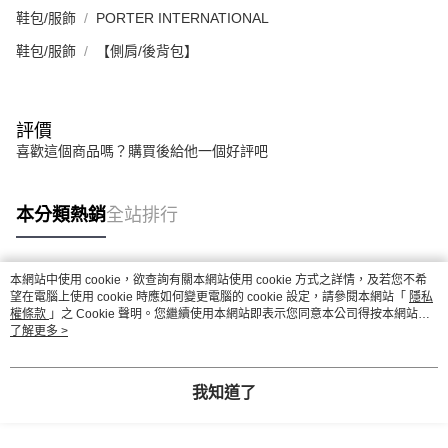
鞋包/服飾
PORTER INTERNATIONAL
鞋包/服飾
【側肩/後背包】
評價
喜歡這個商品嗎？購買後給他一個好評吧
本分類熱銷
全站排行
本網站中使用 cookie，欲查詢有關本網站使用 cookie 方式之詳情，及若您不希
熱門標籤
望在電腦上使用 cookie 時應如何變更電腦的 cookie 設定，請參閱本網站「
隱私
權條款
」之 Cookie 聲明。您繼續使用本網站即表示您同意本公司得按本網站使
用條款之 Cookie 聲明使用 cookie。
了解更多 >
我知道了