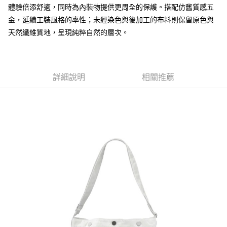
３．安心：先確認商品／服務後，再付款。
付款後全家取貨
【繳款方式說明】
體驗倍添舒適，同時為內裝物提供更周全的保護。搭配仿舊質感五
1.分期款項不併入電信帳單，「大哥付你分期」於每月結算日後寄送繳費提
每筆NT$70，滿NT$899(含以上)免運費
【「AFTEE先享後付」結帳流程】
金，延續工裝風格的率性；未經染色與後加工的布料則保留原色與
醒簡訊。
１．於結帳方式選擇「AFTEE先享後付」後，將跳轉至「AFTEE先享後付」
天然纖維質地，呈現純粹自然的層次。
2.透過簡訊連結打開帳單後，可選擇「超商條碼／台灣大直營門市／銀行轉
付款後7-11取貨
結帳頁面，進行簡訊認證並確認金額後，即可完成結帳。
帳／街口支付／iPASS MONEY」等通路繳費。
２．訂單成立數日內，您將收到繳費通知簡訊。
每筆NT$70，滿NT$899(含以上)免運費
３．收到繳費通知簡訊後14天內，點擊此簡訊中的連結，可透過四大超商／
【注意事項】
ATM／網路銀行／等多元方式進行付款，方視為交易完成。
宅配
1.本服務係由「台灣大哥大股份有限公司」（以下簡稱本公司）所提供，讓
※ 請注意：結帳手續完成當下不需立刻繳費，但若您需要取消訂單，請聯絡
詳細說明
相關推薦
用戶於交易時，得透過本服務購買商品或服務，並由商店將買賣／分期付款
每筆NT$100，滿NT$1,000(含以上)免運費
購買商品的店家。未經商家同意取消之訂單仍視為有效，需透過AFTEE先享
買賣價金債權讓與本公司後，依約使用本公司帳單繳交帳款。
後付繳納相關費用。
2.基於同意付款使用「大哥付你分期」之契約關係目的，商店將以您的個人
京站台北店客服中心(1F星巴克旁) 即日起不提供京站紙袋，取件時
※ 交易是否成功請以「AFTEE先享後付 」之結帳頁面顯示為準，若有關於
資料（包含姓名、電話或地址）提供予台灣大哥大進項蒐集、處理及利用，
是否繳費成功／繳費後需取消欲退款等相關疑問，請聯繫「AFTEE先享後付
請自備購物袋，若需購買紙袋可現場詢問
由本公司與您本人進行分期帳單所需資料之確認、核對及更正。
客戶支援中心」
https://netprotections.freshdesk.com/support/home
3.完整用戶服務條款，請詳閱以下連結：
https://oppay.tw/userRule
免運費
【注意事項】
１．透過由恩沛科技股份有限公司提供之「AFTEE先享後付」服務完成之交
易，需依本服務之必要範圍內提供個人資料，並將交易相關給付款項請求債
權轉讓予恩沛科技股份有限公司。
２．關於個人資料處理事宜，請瀏覽以下網址：
https://aftee.tw/terms/#terms3
３．未成年的使用者請事先徵得法定代理人或監護人之同意方可使用
「AFTEE先享後付」，若未經同意申辦者引起之損失，本公司不負相關責
任。
４．使用「AFTEE先享後付」時，將依據個別帳號之用戶狀況，依本公司即