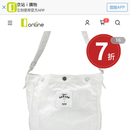
京站ｉ購物
開啟APP
立刻使用官方APP
0
1
/
6