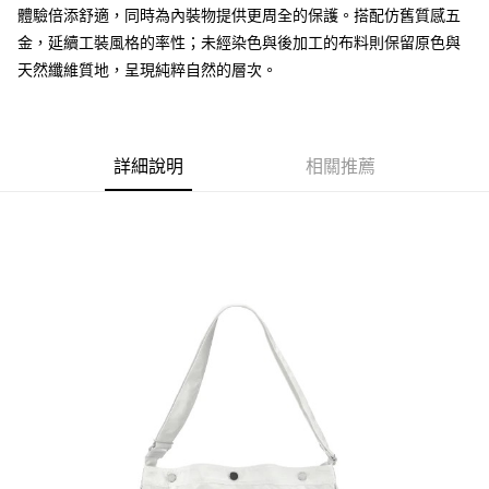
３．安心：先確認商品／服務後，再付款。
付款後全家取貨
【繳款方式說明】
體驗倍添舒適，同時為內裝物提供更周全的保護。搭配仿舊質感五
1.分期款項不併入電信帳單，「大哥付你分期」於每月結算日後寄送繳費提
每筆NT$70，滿NT$1,000(含以上)免運費
【「AFTEE先享後付」結帳流程】
金，延續工裝風格的率性；未經染色與後加工的布料則保留原色與
醒簡訊。
１．於結帳方式選擇「AFTEE先享後付」後，將跳轉至「AFTEE先享後付」
天然纖維質地，呈現純粹自然的層次。
2.透過簡訊連結打開帳單後，可選擇「超商條碼／台灣大直營門市／銀行轉
付款後7-11取貨
結帳頁面，進行簡訊認證並確認金額後，即可完成結帳。
帳／街口支付／iPASS MONEY」等通路繳費。
２．訂單成立數日內，您將收到繳費通知簡訊。
每筆NT$70，滿NT$1,000(含以上)免運費
３．收到繳費通知簡訊後14天內，點擊此簡訊中的連結，可透過四大超商／
【注意事項】
ATM／網路銀行／等多元方式進行付款，方視為交易完成。
宅配
1.本服務係由「台灣大哥大股份有限公司」（以下簡稱本公司）所提供，讓
※ 請注意：結帳手續完成當下不需立刻繳費，但若您需要取消訂單，請聯絡
詳細說明
相關推薦
用戶於交易時，得透過本服務購買商品或服務，並由商店將買賣／分期付款
每筆NT$100，滿NT$1,200(含以上)免運費
購買商品的店家。未經商家同意取消之訂單仍視為有效，需透過AFTEE先享
買賣價金債權讓與本公司後，依約使用本公司帳單繳交帳款。
後付繳納相關費用。
2.基於同意付款使用「大哥付你分期」之契約關係目的，商店將以您的個人
京站台北店客服中心(1F星巴克旁) 即日起不提供京站紙袋，取件時
※ 交易是否成功請以「AFTEE先享後付 」之結帳頁面顯示為準，若有關於
資料（包含姓名、電話或地址）提供予台灣大哥大進項蒐集、處理及利用，
是否繳費成功／繳費後需取消欲退款等相關疑問，請聯繫「AFTEE先享後付
請自備購物袋，若需購買紙袋可現場詢問
由本公司與您本人進行分期帳單所需資料之確認、核對及更正。
客戶支援中心」
https://netprotections.freshdesk.com/support/home
3.完整用戶服務條款，請詳閱以下連結：
https://oppay.tw/userRule
免運費
【注意事項】
１．透過由恩沛科技股份有限公司提供之「AFTEE先享後付」服務完成之交
易，需依本服務之必要範圍內提供個人資料，並將交易相關給付款項請求債
權轉讓予恩沛科技股份有限公司。
２．關於個人資料處理事宜，請瀏覽以下網址：
https://aftee.tw/terms/#terms3
３．未成年的使用者請事先徵得法定代理人或監護人之同意方可使用
「AFTEE先享後付」，若未經同意申辦者引起之損失，本公司不負相關責
任。
４．使用「AFTEE先享後付」時，將依據個別帳號之用戶狀況，依本公司即