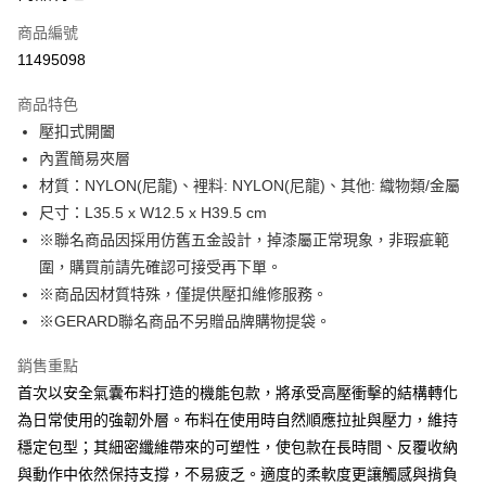
合作金庫商業銀行
第一商業銀行
LINE Pay
商品編號
華南商業銀行
彰化商業銀行
11495098
Apple Pay
上海商業儲蓄銀行
台北富邦商業銀行
國泰世華商業銀行
兆豐國際商業銀行
商品特色
街口支付
臺灣中小企業銀行
台中商業銀行
壓扣式開闔
匯豐（台灣）商業銀行
華泰商業銀行
悠遊付
內置簡易夾層
聯邦商業銀行
遠東國際商業銀行
元大商業銀行
永豐商業銀行
材質：NYLON(尼龍)、裡料: NYLON(尼龍)、其他: 織物類/金屬
Google Pay
玉山商業銀行
星展（台灣）商業銀行
尺寸：L35.5 x W12.5 x H39.5 cm
台新國際商業銀行
中國信託商業銀行
全盈+PAY
※聯名商品因採用仿舊五金設計，掉漆屬正常現象，非瑕疵範
台灣樂天信用卡公司
圍，購買前請先確認可接受再下單。
大哥付你分期
※商品因材質特殊，僅提供壓扣維修服務。
相關說明
※GERARD聯名商品不另贈品牌購物提袋。
【大哥付你分期使用說明】
AFTEE先享後付
1.本服務由台灣大哥大提供，台灣大哥大用戶可立即使用無須另外申請。
2.付款方式選擇「大哥付你分期」，訂單成立後會自動跳轉到大哥付的交易
相關說明
銷售重點
流程，驗證手機門號後，選擇欲分期的期數、繳款截止日，確認付款後即完
【關於「AFTEE先享後付」】
首次以安全氣囊布料打造的機能包款，將承受高壓衝擊的結構轉化
成交易。
ATM付款
AFTEE先享後付是「在收到商品之後才付款」的支付方式。 讓您購物簡單
為日常使用的強韌外層。布料在使用時自然順應拉扯與壓力，維持
3.實際核准額度、可分期數及費用金額請依後續交易確認頁面所載為準。
便利好安心！
4.訂單成立30分鐘內，如未前往確認交易或遇審核未通過，訂單將自動取
穩定包型；其細密纖維帶來的可塑性，使包款在長時間、反覆收納
１．簡單：不需註冊會員、不需綁卡、不需儲值。
運送方式
消。如遇「轉專審核」未通過狀況，表示未達大哥付你分期系統評分，恕無
２．便利：只要手機號碼，簡訊認證，即可結帳。
與動作中依然保持支撐，不易疲乏。適度的柔軟度更讓觸感與揹負
法說明評估內容。